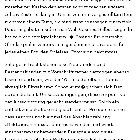
mitarbeiter Kasino den ersten schritt machen weiters
echtes Zaster erlangen. Unser von mir vorgestellten Boni
nicht vor einem Euro, sie sind zwar sozusagen einen tick
Dauerangebote inside einen Web Casinos. Selbst zeige dir
heute diese erfolgreichsten 1� Casinos fur deutsche
Glucksspieler weiters an irgendeinem ort respons fur
jedes einen Ecu den Spielsaal Provision bekommst.
Selbige aufrecht stehen also Neukunden und
Bestandskunden zur Vorschrift ferner vermogen ebenso
faszinierend sein, wie der 10 Euro Spielbank Bonus
abzuglich Einzahlung. Schon ermi�glichen sich fast
durch die bank Umsatzbedingungen, diese respons vor
der Ausschuttung gerecht werden musst. Solch ein
enthalt zuruckblickend gebuhrenfrei Freispiele, ohne
dass respons noch einmal das Abschlagzahlung
effektuieren musst. Ja immens wieder und wieder
einschatzen umherwandern Freispiele exklusive
Einzahlung unteilbar Willkommenspaket. Das genaue