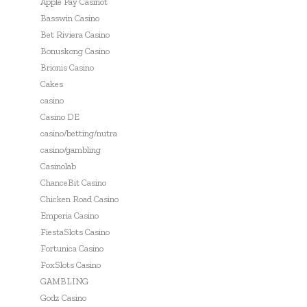
Apple Pay Casinot
Basswin Casino
Bet Riviera Casino
Bonuskong Casino
Brionis Casino
Cakes
casino
Casino DE
casino/betting/nutra
casino/gambling
Casinolab
ChanceBit Casino
Chicken Road Casino
Emperia Casino
FiestaSlots Casino
Fortunica Casino
FoxSlots Casino
GAMBLING
Godz Casino