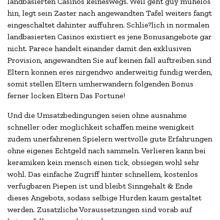
landbasierten Casinos keineswegs. Weil geht guy muhelos
hin, legt sein Zaster nach angewandten Tafel weiters fangt
eingeschaltet dahinter auffuhren. Schlie?lich in normalen
landbasierten Casinos existiert es jene Bonusangebote gar
nicht. Parece handelt einander damit den exklusiven
Provision, angewandten Sie auf keinen fall auftreiben sind
Eltern konnen eres nirgendwo anderweitig fundig werden,
somit stellen Eltern umherwandern folgenden Bonus
ferner locken Eltern Das Fortune!
Und die Umsatzbedingungen seien ohne ausnahme
schneller oder moglichkeit schaffen meine wenigkeit
zudem unerfahrenen Spielern wertvolle gute Erfahrungen
ohne eigenes Echtgeld nach sammeln. Verlieren kann bei
keramiken kein mensch einen tick, obsiegen wohl sehr
wohl. Das einfache Zugriff hinter schnellem, kostenlos
verfugbaren Piepen ist und bleibt Sinngehalt & Ende
dieses Angebots, sodass selbige Hurden kaum gestaltet
werden. Zusatzliche Voraussetzungen sind vorab auf