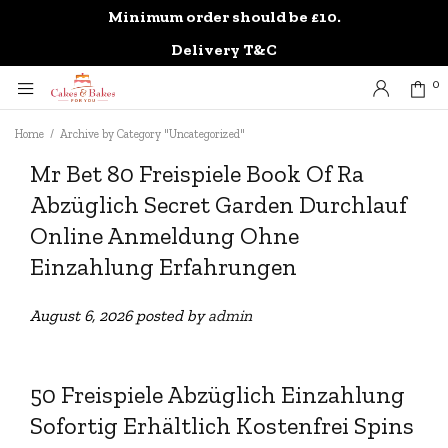
Minimum order should be £10.
0
Delivery T&C
0
Home
/
Archive by Category "Uncategorized"
Mr Bet 80 Freispiele Book Of Ra
Abzüglich Secret Garden Durchlauf
Online Anmeldung Ohne
Einzahlung Erfahrungen
August 6, 2026
posted by
admin
50 Freispiele Abzüglich Einzahlung
Sofortig Erhältlich Kostenfrei Spins