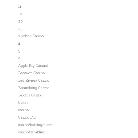
11
12
20
25
29black Casino
4
5
9
Apple Pay Casinot
Basswin Casino
Bet Riviera Casino
Bonuskong Casino
Brionis Casino
Cakes
casino
Casino DE
casino/betting/nutra
casino/gambling