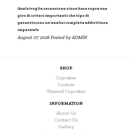
Qualsivoglia recensione sinon basa sopra una
giro di criteri importanti che tipo di
garantiscono un'analisi completa addirittura
imparziale
August 07 2026 Posted by
ADMIN
SHOP
Cupcakes
Cookies
Themed Cupcakes
INFORMATION
About Us
Contact Us
Gallery