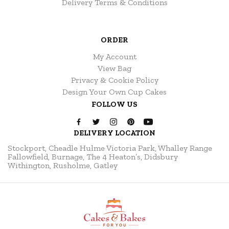
Delivery Terms & Conditions
ORDER
My Account
View Bag
Privacy & Cookie Policy
Design Your Own Cup Cakes
FOLLOW US
DELIVERY LOCATION
Stockport, Cheadle Hulme
Victoria Park, Whalley Range
Fallowfield, Burnage, The 4 Heaton’s, Didsbury
Withington, Rusholme, Gatley