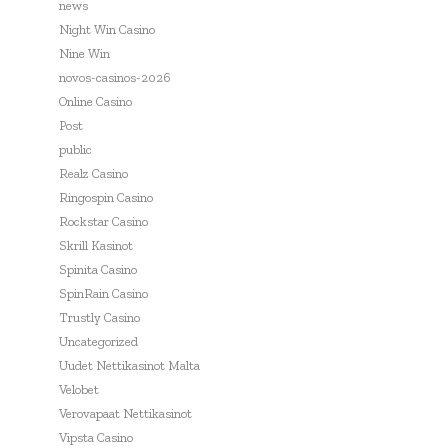
news
Night Win Casino
Nine Win
novos-casinos-2026
Online Casino
Post
public
Realz Casino
Ringospin Casino
Rockstar Casino
Skrill Kasinot
Spinita Casino
SpinRain Casino
Trustly Casino
Uncategorized
Uudet Nettikasinot Malta
Velobet
Verovapaat Nettikasinot
Vipsta Casino