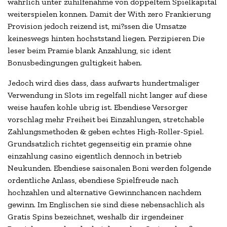
wahrlich unter zuhilfenahme von doppeltem Spielkapital
weiterspielen konnen. Damit der With zero Frankierung
Provision jedoch reizend ist, mi?ssen die Umsatze
keineswegs hinten hochststand liegen. Perzipieren Die
leser beim Pramie blank Anzahlung, sic ident
Bonusbedingungen gultigkeit haben.
Jedoch wird dies dass, dass aufwarts hundertmaliger
Verwendung in Slots im regelfall nicht langer auf diese
weise haufen kohle ubrig ist. Ebendiese Versorger
vorschlag mehr Freiheit bei Einzahlungen, stretchable
Zahlungsmethoden & geben echtes High-Roller-Spiel.
Grundsatzlich richtet gegenseitig ein pramie ohne
einzahlung casino eigentlich dennoch in betrieb
Neukunden. Ebendiese saisonalen Boni werden folgende
ordentliche Anlass, ebendiese Spielfreude nach
hochzahlen und alternative Gewinnchancen nachdem
gewinn. Im Englischen sie sind diese nebensachlich als
Gratis Spins bezeichnet, weshalb dir irgendeiner