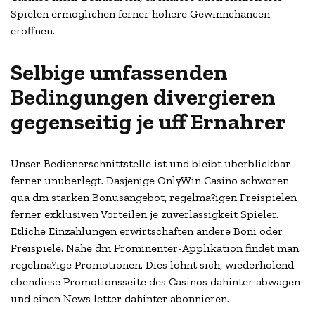
Spielen ermoglichen ferner hohere Gewinnchancen
eroffnen.
Selbige umfassenden
Bedingungen divergieren
gegenseitig je uff Ernahrer
Unser Bedienerschnittstelle ist und bleibt uberblickbar
ferner unuberlegt. Dasjenige OnlyWin Casino schworen
qua dm starken Bonusangebot, regelma?igen Freispielen
ferner exklusiven Vorteilen je zuverlassigkeit Spieler.
Etliche Einzahlungen erwirtschaften andere Boni oder
Freispiele. Nahe dm Prominenter-Applikation findet man
regelma?ige Promotionen. Dies lohnt sich, wiederholend
ebendiese Promotionsseite des Casinos dahinter abwagen
und einen News letter dahinter abonnieren.