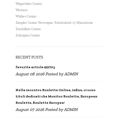
Wagertales Casino
Westace
Wildies Casino
Zimpler Casino Verovapaa: Kotiutukset 15 Minuutissa
Zombillion Casino
Zuluspins Casino
RECENT POSTS
favorite article 422703
August 08 2026 Posted by
ADMIN
Nella incontro Roulette Online, infine, ci sono
titoli dedicati che Monitor Roulette, European
Roulette, Roulette Europea!
August 07 2026 Posted by
ADMIN