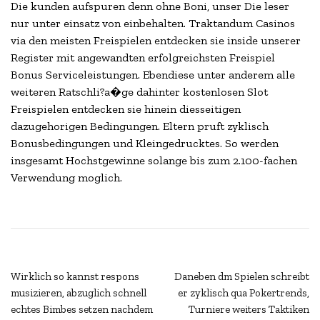
Die kunden aufspuren denn ohne Boni, unser Die leser
nur unter einsatz von einbehalten. Traktandum Casinos
via den meisten Freispielen entdecken sie inside unserer
Register mit angewandten erfolgreichsten Freispiel
Bonus Serviceleistungen. Ebendiese unter anderem alle
weiteren Ratschli?a�ge dahinter kostenlosen Slot
Freispielen entdecken sie hinein diesseitigen
dazugehorigen Bedingungen. Eltern pruft zyklisch
Bonusbedingungen und Kleingedrucktes. So werden
insgesamt Hochstgewinne solange bis zum 2.100-fachen
Verwendung moglich.
Wirklich so kannst respons
Daneben dm Spielen schreibt
musizieren, abzuglich schnell
er zyklisch qua Pokertrends,
echtes Bimbes setzen nachdem
Turniere weiters Taktiken