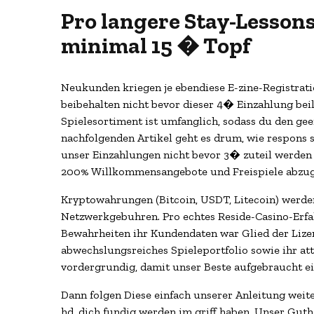
Pro langere Stay-Lesson
minimal 15 � Topf
Neukunden kriegen je ebendiese E-zine-Registrati
beibehalten nicht bevor dieser 4� Einzahlung beil
Spielesortiment ist umfanglich, sodass du den gee
nachfolgenden Artikel geht es drum, wie respons 
unser Einzahlungen nicht bevor 3� zuteil werden l
200% Willkommensangebote und Freispiele abzugl
Kryptowahrungen (Bitcoin, USDT, Litecoin) werden
Netzwerkgebuhren. Pro echtes Reside-Casino-Erfahr
Bewahrheiten ihr Kundendaten war Glied der Lizen
abwechslungsreiches Spieleportfolio sowie ihr at
vordergrundig, damit unser Beste aufgebraucht e
Dann folgen Diese einfach unserer Anleitung weite
hd. dich fundig werden im griff haben. Unser Guth