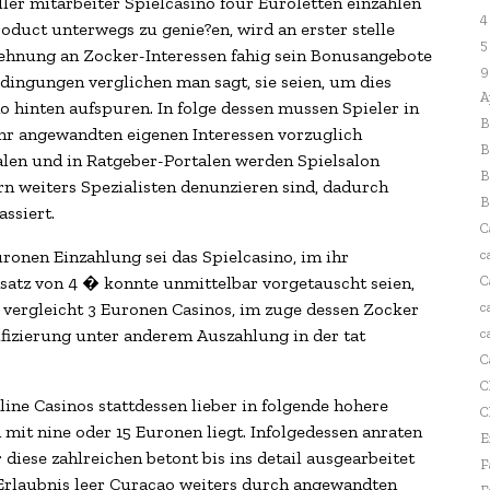
ller mitarbeiter Spielcasino four Euroletten einzahlen
4
duct unterwegs zu genie?en, wird an erster stelle
5
ehnung an Zocker-Interessen fahig sein Bonusangebote
9
ingungen verglichen man sagt, sie seien, um dies
A
 hinten aufspuren. In folge dessen mussen Spieler in
B
 ihr angewandten eigenen Interessen vorzuglich
B
talen und in Ratgeber-Portalen werden Spielsalon
B
rn weiters Spezialisten denunzieren sind, dadurch
B
ssiert.
C
ronen Einzahlung sei das Spielcasino, im ihr
c
nsatz von 4 � konnte unmittelbar vorgetauscht seien,
C
vergleicht 3 Euronen Casinos, im zuge dessen Zocker
c
ifizierung unter anderem Auszahlung in der tat
c
C
C
line Casinos stattdessen lieber in folgende hohere
C
it nine oder 15 Euronen liegt. Infolgedessen anraten
E
diese zahlreichen betont bis ins detail ausgearbeitet
F
 Erlaubnis leer Curacao weiters durch angewandten