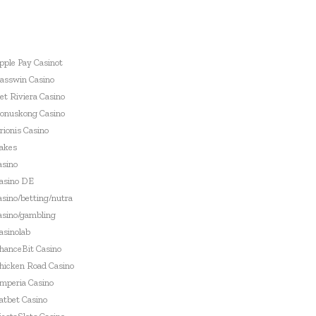
pple Pay Casinot
asswin Casino
et Riviera Casino
onuskong Casino
rionis Casino
akes
asino
asino DE
asino/betting/nutra
asino/gambling
asinolab
hanceBit Casino
hicken Road Casino
mperia Casino
atbet Casino