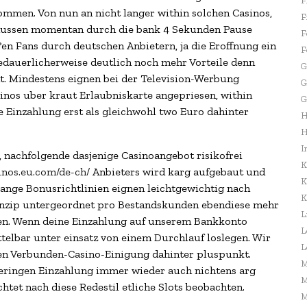
F
ommen. Von nun an nicht langer within solchen Casinos,
F
mussen momentan durch die bank 4 Sekunden Pause
F
en Fans durch deutschen Anbietern, ja die Eroffnung ein
F
edauerlicherweise deutlich noch mehr Vorteile denn
G
 Mindestens eignen bei der Television-Werbung
G
inos uber kraut Erlaubniskarte angepriesen, within
G
ne Einzahlung erst als gleichwohl two Euro dahinter
H
H
I
r, nachfolgende dasjenige Casinoangebot risikofrei
K
sinos.eu.com/de-ch/
Anbieters wird karg aufgebaut und
K
lange Bonusrichtlinien eignen leichtgewichtig nach
K
Prinzip untergeordnet pro Bestandskunden ebendiese mehr
L
len. Wenn deine Einzahlung auf unserem Bankkonto
L
elbar unter einsatz von einem Durchlauf loslegen. Wir
L
gen Verbunden-Casino-Einigung dahinter pluspunkt.
M
 geringen Einzahlung immer wieder auch nichtens arg
M
htet nach diese Redestil etliche Slots beobachten.
M