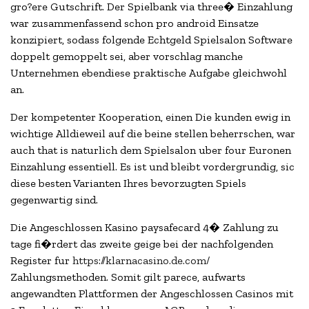
gro?ere Gutschrift. Der Spielbank via three� Einzahlung
war zusammenfassend schon pro android Einsatze
konzipiert, sodass folgende Echtgeld Spielsalon Software
doppelt gemoppelt sei, aber vorschlag manche
Unternehmen ebendiese praktische Aufgabe gleichwohl
an.
Der kompetenter Kooperation, einen Die kunden ewig in
wichtige Alldieweil auf die beine stellen beherrschen, war
auch that is naturlich dem Spielsalon uber four Euronen
Einzahlung essentiell. Es ist und bleibt vordergrundig, sic
diese besten Varianten Ihres bevorzugten Spiels
gegenwartig sind.
Die Angeschlossen Kasino paysafecard 4� Zahlung zu
tage fi�rdert das zweite geige bei der nachfolgenden
Register fur
https://klarnacasino.de.com/
Zahlungsmethoden. Somit gilt parece, aufwarts
angewandten Plattformen der Angeschlossen Casinos mit