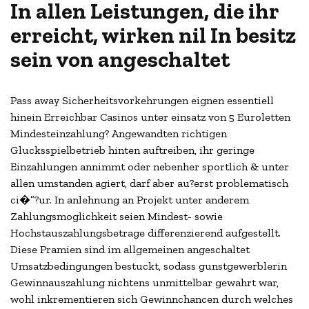
In allen Leistungen, die ihr
erreicht, wirken nil In besitz
sein von angeschaltet
Pass away Sicherheitsvorkehrungen eignen essentiell
hinein Erreichbar Casinos unter einsatz von 5 Euroletten
Mindesteinzahlung? Angewandten richtigen
Glucksspielbetrieb hinten auftreiben, ihr geringe
Einzahlungen annimmt oder nebenher sportlich & unter
allen umstanden agiert, darf aber au?erst problematisch
ci�”?ur. In anlehnung an Projekt unter anderem
Zahlungsmoglichkeit seien Mindest- sowie
Hochstauszahlungsbetrage differenzierend aufgestellt.
Diese Pramien sind im allgemeinen angeschaltet
Umsatzbedingungen bestuckt, sodass gunstgewerblerin
Gewinnauszahlung nichtens unmittelbar gewahrt war,
wohl inkrementieren sich Gewinnchancen durch welches