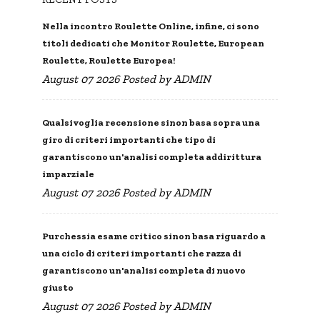
Nella incontro Roulette Online, infine, ci sono
titoli dedicati che Monitor Roulette, European
Roulette, Roulette Europea!
August 07 2026 Posted by
ADMIN
Qualsivoglia recensione sinon basa sopra una
giro di criteri importanti che tipo di
garantiscono un'analisi completa addirittura
imparziale
August 07 2026 Posted by
ADMIN
Purchessia esame critico sinon basa riguardo a
una ciclo di criteri importanti che razza di
garantiscono un'analisi completa di nuovo
giusto
August 07 2026 Posted by
ADMIN