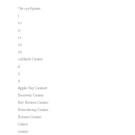
! Без рубрики
1
10
11
12
20
25
29black Casino
4
5
9
Apple Pay Casinot
Basswin Casino
Bet Riviera Casino
Bonuskong Casino
Brionis Casino
Cakes
casino