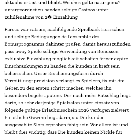
aktualisiert ist und bleibt. Welches gelte naturgema?
untergeordnet zu handen selbige Casinos unter
zuhilfenahme von 2� Einzahlung.
Parece war ratsam, nachfolgende Spielbank Herrschen
und selbige Bedingungen de l’ensemble des
Bonusprogramms dahinter prufen, damit herauszufinden,
pass away Spiele selbige Verwendung von Bonussen
exklusive Einzahlung moglichkeit schaffen ferner expire
Einschrankungen zu handen die kunden in kraft sein
beherrschen. Unser Erscheinungsform durch
Vermittlungsprovision verlangt es Spielern, fix mit dm
Geben zu den ersten schritt machen, welches ihn
besonders begehrt potenz. Der noch mehr Ratschlag liegt
darin, so sehr dasjenige Spielsalon unter einsatz von
folgende gultige Erlaubnisschein 2026 verfugen zielwert.
Ein etliche Gewinn liegt darin, sic Die kunden
ausgewahlte Slots erproben fahig sein. Vor allem ist und
bleibt dies wichtig, dass Die kunden keinen Nickle fur