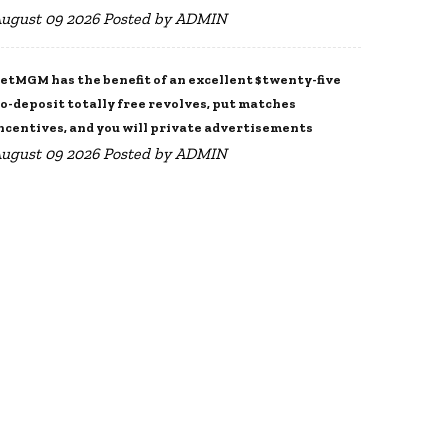
ugust 09 2026 Posted by
ADMIN
etMGM has the benefit of an excellent $twenty-five
o-deposit totally free revolves, put matches
ncentives, and you will private advertisements
ugust 09 2026 Posted by
ADMIN