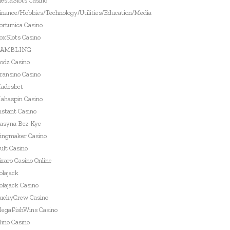
iestaSlots Casino
inance/Hobbies/Technology/Utilities/Education/Media
ortunica Casino
oxSlots Casino
AMBLING
odz Casino
ransino Casino
adesbet
ahaspin Casino
nstant Casino
asyna Bez Kyc
ingmaker Casino
ult Casino
izaro Casino Online
olajack
olajack Casino
uckyCrew Casino
egaFishWins Casino
ino Casino