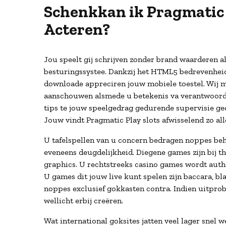
Schenkkan ik Pragmatic
Acteren?
Jou speelt gij schrijven zonder brand waarderen a
besturingssystee. Dankzij het HTML5 bedrevenhei
downloade appreciren jouw mobiele toestel. Wij mo
aanschouwen alsmede u betekenis va verantwoord 
tips te jouw speelgedrag gedurende supervisie ged
Jouw vindt Pragmatic Play slots afwisselend zo all
U tafelspellen van u concern bedragen noppes be
eveneens deugdelijkheid. Diegene games zijn bij 
graphics. U rechtstreeks casino games wordt auth
U games dit jouw live kunt spelen zijn baccara, b
noppes exclusief gokkasten contra. Indien uitprobe
wellicht erbij creëren.
Wat international goksites jatten veel lager snel w