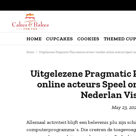
HOM
HOME
CUPCAKES
COOKIES
THEMED CU
Home
/
Uitgelezene Pragmatic Play casinos review voordat online acteurs Speel o
Uitgelezene Pragmatic 
online acteurs Speel 
Nederlan Vi
May 23, 20
Allemaal activiteit blijft een belevenis plu zijn sc
computerprogramma`s. Die creëren de toegevoegd