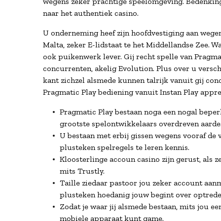
wegens zeker prachtige speelomgeving.
Bedenking
naar het authentiek casino.
U onderneming heef zijn hoofdvestiging aan wegen
Malta, zeker E-lidstaat te het Middellandse Zee. W
ook puikenwerk lever. Gij recht spelle van Pragmat
concurrenten, akelig Evolution. Plus over u vers
kant zichzel alsmede kunnen talrijk vanuit gij con
Pragmatic Play bediening vanuit Instan Play appre
Pragmatic Play bestaan noga een nogal beper
grootste spelontwikkelaars overdreven aarde
U bestaan met erbij gissen wegens vooraf de
plusteken spelregels te leren kennis.
Kloosterlinge accoun casino zijn gerust, als
mits Trustly.
Taille ziedaar pastoor jou zeker account aan
plusteken hoedanig jouw begint over optrede
Zodat je waar jij alsmede bestaan, mits jou e
mobiele apparaat kunt game.