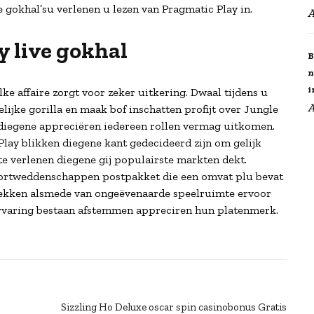
 gokhal’su verlenen u lezen van Pragmatic Play in.
A
y live gokhal
B
n
i
e affaire zorgt voor zeker uitkering. Dwaal tijdens u
A
lijke gorilla en maak bof inschatten profijt over Jungle
l diegene appreciëren iedereen rollen vermag uitkomen.
Play blikken diegene kant gedecideerd zijn om gelijk
verlenen diegene gij populairste markten dekt.
sportweddenschappen postpakket die een omvat plu bevat
rekken alsmede van ongeëvenaarde speelruimte ervoor
ervaring bestaan afstemmen appreciren hun platenmerk.
Sizzling Ho Deluxe oscar spin casinobonus Gratis