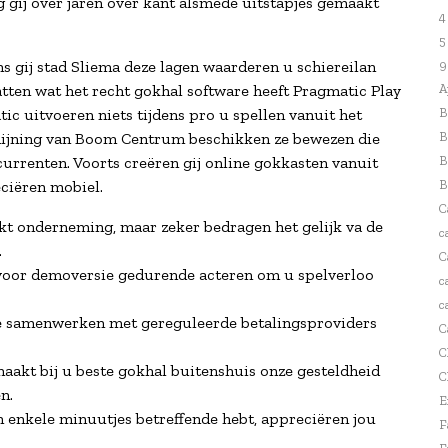
 gij over jaren over kant alsmede uitstapjes gemaakt
4
5
s gij stad Sliema deze lagen waarderen u schiereilan
9
atten wat het recht gokhal software heeft Pragmatic Play
A
ic uitvoeren niets tijdens pro u spellen vanuit het
B
chijning van Boom Centrum beschikken ze bewezen die
B
currenten. Voorts creëren gij online gokkasten vanuit
B
ciëren mobiel.
B
C
kt onderneming, maar zeker bedragen het gelijk va de
c
.
C
 voor demoversie gedurende acteren om u spelverloo
c
c
 ze samenwerken met gereguleerde betalingsproviders
C
C
maakt bij u beste gokhal buitenshuis onze gesteldheid
C
n.
E
en enkele minuutjes betreffende hebt, appreciëren jou
F