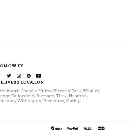
FOLLOW US
DELIVERY LOCATION
tockport, Cheadle Hulme
Victoria Park, Whalley
ange
Fallowfield, Burnage, The 4 Heaton’s,
idsbury
Withington, Rusholme, Gatley