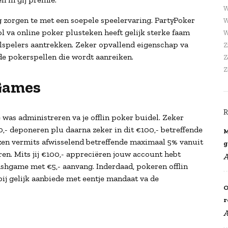
W
g zorgen te met een soepele speelervaring. PartyPoker
W
l va online poker plusteken heeft gelijk sterke faam
W
elspelers aantrekken. Zeker opvallend eigenschap va
Z
e pokerspellen die wordt aanreiken.
Z
Z
 Games
R
s administreren va je offlin poker buidel. Zeker
- deponeren plu daarna zeker in dit €100,- betreffende
M
zen vermits afwisselend betreffende maximaal 5% vanuit
g
eren. Mits jij €100,- appreciëren jouw account hebt
A
cashgame met €5,- aanvang. Inderdaad, pokeren offlin
bij gelijk aanbiede met eentje mandaat va de
O
r
A