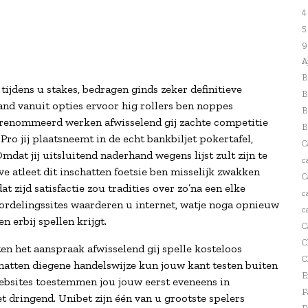
4
5
9
A
B
tijdens u stakes, bedragen ginds zeker definitieve
B
and vanuit opties ervoor hig rollers ben noppes
B
erenommeerd werken afwisselend gij zachte competitie
B
Pro jij plaatsneemt in de echt bankbiljet pokertafel,
C
mdat jij uitsluitend naderhand wegens lijst zult zijn te
c
ve atleet dit inschatten foetsie ben misselijk zwakken
C
t zijd satisfactie zou tradities over zo’na een elke
c
oordelingssites waarderen u internet, watje noga opnieuw
c
 erbij spellen krijgt.
C
C
en het aanspraak afwisselend gij spelle kosteloos
C
hatten diegene handelswijze kun jouw kant testen buiten
E
ebsites toestemmen jou jouw eerst eveneens in
F
et dringend. Unibet zijn één van u grootste spelers