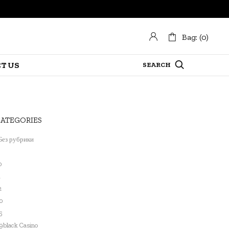
ORLD!
Bag: (
0
)
Bag: (
0
)
T US
SEARCH
CATEGORIES
 Без рубрики
0
1
2
0
5
9black Casino