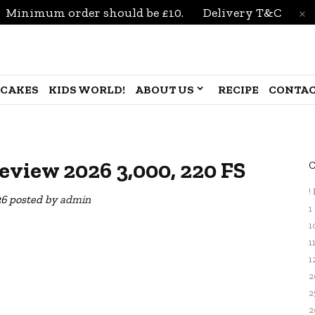
Minimum order should be £10.
Delivery T&C
E
CUPCAKES
COOKIES
THEMED CUPCAKES
KIDS W
ABOUT US
RECIPE
CONTACT US
PCAKES
KIDS WORLD!
ABOUT US
RECIPE
CONTAC
eview 2026 3,000, 220 FS
!
26
posted by
admin
1
1
1
1
2
2
2