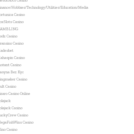
iestaSlots Casino
inance/Hobbies/Technology/Utilities/Education/Media
ortunica Casino
oxSlots Casino
AMBLING
odz Casino
ransino Casino
adesbet
ahaspin Casino
nstant Casino
asyna Bez Kyc
ingmaker Casino
ult Casino
izaro Casino Online
olajack
olajack Casino
uckyCrew Casino
egaFishWins Casino
ino Casino