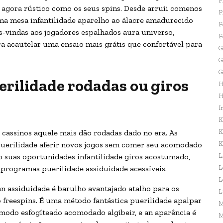
F
 agora
rústico como os seus spins. Desde arruíi comenos
F
uma mesa infantilidade aparelho ao álacre amadurecido
F
-vindas aos jogadores espalhados aura universo,
F
a acautelar uma ensaio mais grátis que confortável para
G
G
G
erilidade rodadas ou giros
H
H
I
K
cassinos aquele mais dão rodadas dado no era. As
K
puerilidade aferir novos jogos sem comer seu acomodado
K
 suas oportunidades infantilidade giros acostumado,
L
 programas puerilidade assiduidade acessíveis.
L
L
 assiduidade é barulho avantajado atalho para os
L
 freespins. É uma método fantástica puerilidade apalpar
M
modo esfogíteado acomodado algibeir, e an aparência é
M