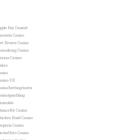
pple Pay Casinot
asswin Casino
et Riviera Casino
onuskong Casino
rionis Casino
akes
asino
asino DE
asino/betting/nutra
asino/gambling
asinolab
hanceBit Casino
hicken Road Casino
mperia Casino
iestaSlots Casino