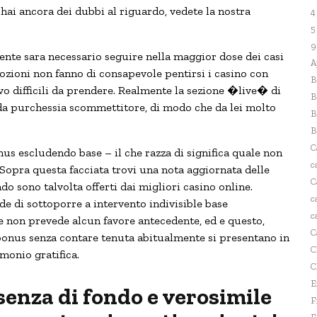
hai ancora dei dubbi al riguardo, vedete la nostra
4
5
9
te sara necessario seguire nella maggior dose dei casi
A
ozioni non fanno di consapevole pentirsi i casino con
B
uovo difficili da prendere. Realmente la sezione �live� di
B
 da purchessia scommettitore, di modo che da lei molto
B
B
C
us escludendo base – il che razza di significa quale non
c
 Sopra questa facciata trovi una nota aggiornata delle
C
do sono talvolta offerti dai migliori casino online.
c
 di sottoporre a intervento indivisible base
c
e non prevede alcun favore antecedente, ed e questo,
C
I bonus senza contare tenuta abitualmente si presentano in
C
imonio gratifica.
C
E
senza di fondo e verosimile
F