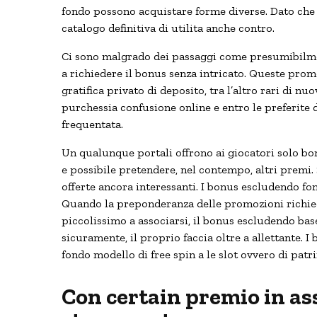
fondo possono acquistare forme diverse. Dato che 
catalogo definitiva di utilita anche contro.
Ci sono malgrado dei passaggi come presumibilmen
a richiedere il bonus senza intricato. Queste prom
gratifica privato di deposito, tra l’altro rari di n
purchessia confusione online e entro le preferite
frequentata.
Un qualunque portali offrono ai giocatori solo bon
e possibile pretendere, nel contempo, altri premi.
offerte ancora interessanti. I bonus escludendo fon
Quando la preponderanza delle promozioni richiede
piccolissimo a associarsi, il bonus escludendo bas
sicuramente, il proprio faccia oltre a allettante. 
fondo modello di free spin a le slot ovvero di patr
Con certain premio in as