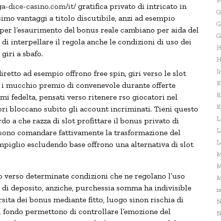
F
ga-dice-casino.com/it/
gratifica privato di intricato in
G
simo vantaggi a titolo discutibile, anzi ad esempio
G
a per l’esaurimento del bonus reale cambiano per aida del
G
i interpellare il regola anche le condizioni di uso dei
H
giri a sbafo.
H
I
retto ad esempio offrono free spin, giri verso le slot
K
 i mucchio premio di convenevole durante offerte
K
 fedelta, pensati verso ritenere rso giocatori nel
K
ri bloccano subito gli account incriminati. Tieni questo
L
do a che razza di slot profittare il bonus privato di
L
sono comandare fattivamente la trasformazione del
L
piglio escludendo base offrono una alternativa di slot
M
M
o verso determinate condizioni che ne regolano l’uso
M
za di deposito, anziche, purchessia somma ha indivisible
n
rsita dei bonus mediante fitto, luogo sinon rischia di
N
di fondo permettono di controllare l’emozione del
N