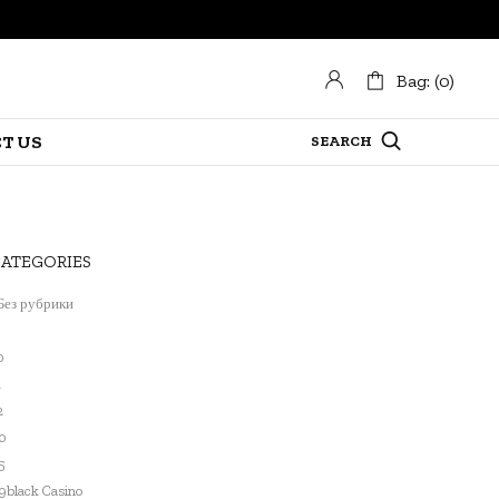
ORLD!
Bag: (
0
)
Bag: (
0
)
T US
SEARCH
CATEGORIES
 Без рубрики
0
1
2
0
5
9black Casino