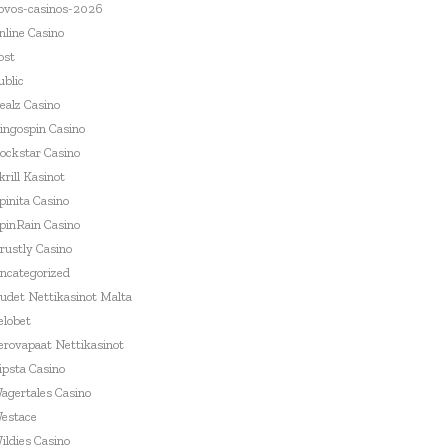
ovos-casinos-2026
nline Casino
ost
ublic
ealz Casino
ingospin Casino
ockstar Casino
krill Kasinot
pinita Casino
pinRain Casino
rustly Casino
ncategorized
udet Nettikasinot Malta
elobet
erovapaat Nettikasinot
ipsta Casino
agertales Casino
estace
ildies Casino