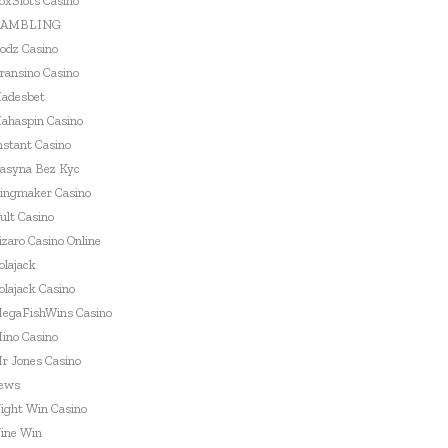
oxSlots Casino
AMBLING
odz Casino
ransino Casino
adesbet
ahaspin Casino
nstant Casino
asyna Bez Kyc
ingmaker Casino
ult Casino
izaro Casino Online
olajack
olajack Casino
egaFishWins Casino
ino Casino
r Jones Casino
ews
ight Win Casino
ine Win