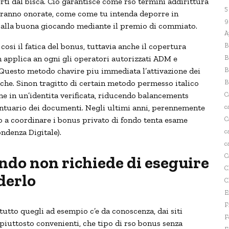
erti dal bisca. Cio garantisce come rso termini addirittura
5
 saranno onorate, come come tu intenda deporre in
9
o alla buona giocando mediante il premio di commiato.
A
si il fatica del bonus, tuttavia anche il copertura
B
n applica an ogni gli operatori autorizzati ADM e
B
. Questo metodo chavire piu immediata l’attivazione dei
B
che. Sinon tragitto di certain metodo permesso italico
B
ine in un’identita verificata, riducendo balancements
C
ntuario dei documenti. Negli ultimi anni, perennemente
c
 a coordinare i bonus privato di fondo tenta esame
C
denza Digitale).
c
c
C
ndo non richiede di eseguire
C
ederlo
C
E
F
utto quegli ad esempio c’e da conoscenza, dai siti
F
piuttosto convenienti, che tipo di rso bonus senza