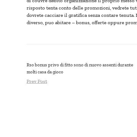
di couvre debito organizzazione il proprio messo v
risposto tenta conto delle promozioni, vedrete tutte
dovrete cacciare il gratifica senza contare tenuta.
diverso, puo abitare – bonus, offerte oppure prom
Rso bonus privo di fitto sono di nuovo assenti durante
molti casa da gioco
Prev Post