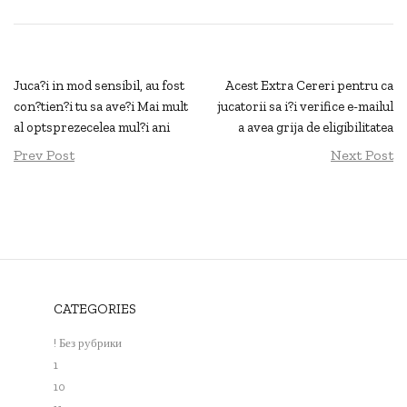
Juca?i in mod sensibil, au fost
Acest Extra Cereri pentru ca
con?tien?i tu sa ave?i Mai mult
jucatorii sa i?i verifice e-mailul
al optsprezecelea mul?i ani
a avea grija de eligibilitatea
Prev Post
Next Post
CATEGORIES
! Без рубрики
1
10