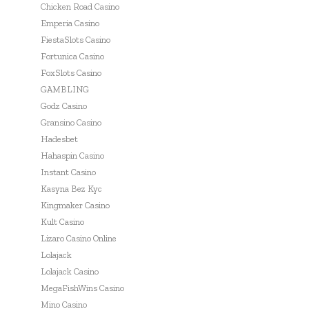
Chicken Road Casino
Emperia Casino
FiestaSlots Casino
Fortunica Casino
FoxSlots Casino
GAMBLING
Godz Casino
Gransino Casino
Hadesbet
Hahaspin Casino
Instant Casino
Kasyna Bez Kyc
Kingmaker Casino
Kult Casino
Lizaro Casino Online
Lolajack
Lolajack Casino
MegaFishWins Casino
Mino Casino