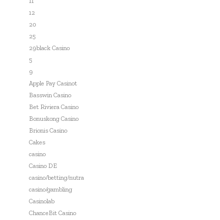
11
12
20
25
29black Casino
5
9
Apple Pay Casinot
Basswin Casino
Bet Riviera Casino
Bonuskong Casino
Brionis Casino
Cakes
casino
Casino DE
casino/betting/nutra
casino/gambling
Casinolab
ChanceBit Casino