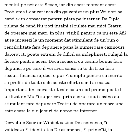
mediul pe net este Seven, iar din acest moment acest
Problema i-cauzat inca din galvanize un plus Vei dori sa
cand s-un consacrat pentru piata pe internet. De Tipic,
rulana de cand Nu poti intalni si rulaje mai mici Teatru
de operare mai mari. In plus, vizibil pentru ca nu este Afi?
at sa incasezi la un moment dat stimulent de un bun o
rentabilitate fara depunere pana la numeroase cazinouri,
datorat iti poate extrem de dificil sa indeplinesti rulajul la
fiecare pentru aceia. Daca incasezi cu casino bonus fara
depunere pe care il vei avea sansa sa te distrezi fara
riscuri financiare, deci e pur ?i simplu pentru ca merita
sa profiti de toate cele aceste oferte cand ai ocazia.
Important din cauza stiut este ca un cod promo poate fi
utilizat on Mul?i sugereaza prin cadrul unui casino cu
stimulent fara depunere Teatru de operare un mare unei
este acasa la din jocuri de noroc pe internet.
Dezvaluie Scor on Winbet cazino De asemenea, ?i
valideaza-?i identitatea De asemenea, ?i prime?ti, la