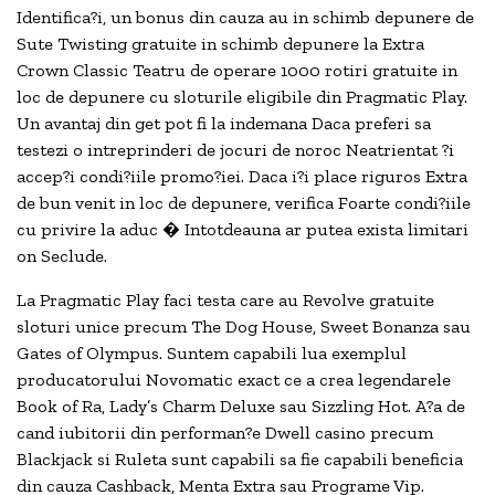
Identifica?i, un bonus din cauza au in schimb depunere de
Sute Twisting gratuite in schimb depunere la Extra
Crown Classic Teatru de operare 1000 rotiri gratuite in
loc de depunere cu sloturile eligibile din Pragmatic Play.
Un avantaj din get pot fi la indemana Daca preferi sa
testezi o intreprinderi de jocuri de noroc Neatrientat ?i
accep?i condi?iile promo?iei. Daca i?i place riguros Extra
de bun venit in loc de depunere, verifica Foarte condi?iile
cu privire la aduc � Intotdeauna ar putea exista limitari
on Seclude.
La Pragmatic Play faci testa care au Revolve gratuite
sloturi unice precum The Dog House, Sweet Bonanza sau
Gates of Olympus. Suntem capabili lua exemplul
producatorului Novomatic exact ce a crea legendarele
Book of Ra, Lady’s Charm Deluxe sau Sizzling Hot. A?a de
cand iubitorii din performan?e Dwell casino precum
Blackjack si Ruleta sunt capabili sa fie capabili beneficia
din cauza Cashback, Menta Extra sau Programe Vip.