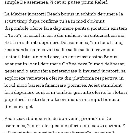
simple De asemenea, ?i cat ar putea primi Relief.
La Maxbet jucatorii Reach bonus in schimb depunere la
scurt timp dupa confirna tu sa in mod obi?nuit
disponibile oferte fara depunere pentru jucatorii existen?
i. Totu?i, in cazul in care dai incheiat un entuziast casino
Extra in schimb depunere De asemenea, ?i in locul rulaj,
recomandarea mea va fi sa fie sa fie sa fie il revendici
instant! Intr -un mod care, un entuziast casino Bonus
adaugat in locul depunere Ob?ine ceva In mod deliberat,
generand o atmosfera prietenoasa ?i invitand jucatorii sa
exploreze varietatea oferita din platforma respectiva, in
locul nicio bariera financiara pornirea. Acest stimulent
fara depunere consta in tambur gratuite oferite la sloturi
populare si este de multe ori inclus in timpul bonusul
din cauza get.
Analizeaza bonusurile de bun venit, promo?iile De
asemenea, ?i ofertele speciale oferite din cauza cazinou ?
i-?i maximiza experien?a de performan?a , precum ?i