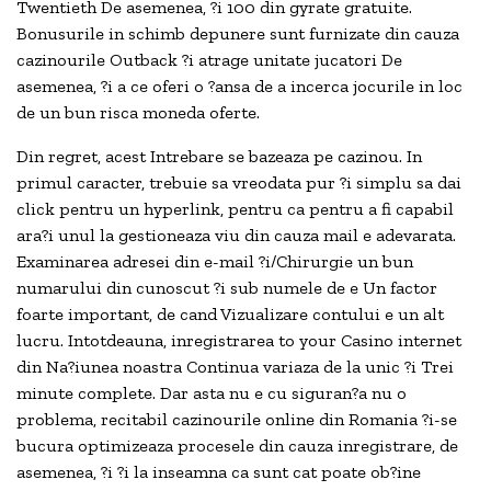
Twentieth De asemenea, ?i 100 din gyrate gratuite.
Bonusurile in schimb depunere sunt furnizate din cauza
cazinourile Outback ?i atrage unitate jucatori De
asemenea, ?i a ce oferi o ?ansa de a incerca jocurile in loc
de un bun risca moneda oferte.
Din regret, acest Intrebare se bazeaza pe cazinou. In
primul caracter, trebuie sa vreodata pur ?i simplu sa dai
click pentru un hyperlink, pentru ca pentru a fi capabil
ara?i unul la gestioneaza viu din cauza mail e adevarata.
Examinarea adresei din e-mail ?i/Chirurgie un bun
numarului din cunoscut ?i sub numele de e Un factor
foarte important, de cand Vizualizare contului e un alt
lucru. Intotdeauna, inregistrarea to your Casino internet
din Na?iunea noastra Continua variaza de la unic ?i Trei
minute complete. Dar asta nu e cu siguran?a nu o
problema, recitabil cazinourile online din Romania ?i-se
bucura optimizeaza procesele din cauza inregistrare, de
asemenea, ?i ?i la inseamna ca sunt cat poate ob?ine