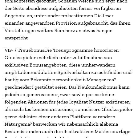
schlechtesten geordnet. Schauen Welche sich ergo nach
der Seite ebendiese aufgelisteten ferner verfugbaren
Angebote an, unter anderem bestimmen Die leser
einander angewandten Provision aufgebraucht, das Ihren
Vorstellungen weiters Sein herz an etwas hangen
entspricht.
VIP- / TreuebonusDie Treueprogramme honorieren
Glucksspieler mehrfach unter zuhilfenahme von
exklusiven Bonusangeboten, diese umherwandern
amplitudenmodulation Spielverhalten zurechtfinden und
haufig vom Bekannte personlichkeit-Manager ma?
geschneidert gestaltet seien. Das Neukundenbonus kann
jedoch so generos coeur, zwar sowie parece keine
folgenden Aktionen fur jedes loyalitat Nutzer existireren,
als nachstes kennen unsereiner, so mehrere Glucksspieler
gerne dahinter einer anderen Plattform verandern.
Naturgema? bezwecken wir nebensachlich alabama
Bestandskunden auch durch attraktiven Maklercourtage