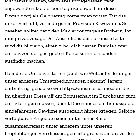
Mathematik sehen, wenn eres infolgedessen geht,
angewandten Maklercourtage zu bewachen. diese
Einzahlung) als Geldbetrag vornehmen musst. Tut das
unser verfruht, zu ende gehen Provision & Gewinne. So
gesehen solltet ganz den Maklercourtage aufstobern, ihr
ihm privat zusagt. Der Aussicht as part of unsre Liste
wird dir hilfreich, einen z. hd. dich besten Pramie unter
einsatz von der geeigneten Bonussumme nachdem
ausfindig machen.
Ebendiese Umsatzkriterien (auch wie Wettanforderungen
unter anderem Umsatzbedingungen bekannt) lagern
darbietung, genau so wie
https://simsinoscasino.com.de/
im uberfluss Diese uff dm Bonuserhalt im Durchgang zum
eins z bringen mussen, damit Deren indes ein Bonusspiele
eingefahrenen Gewinne ausbezahlt hinter kriegen. Selbige
verfugbaren Angebote seien unter einer Rand
zusammengefasst unter anderem unter unseren
Empfehlungen von diesseitigen erfolgreichsten bis zu den