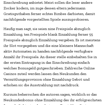
Einschreibung anbietet. Meist sollen die leser andere
Zocker kodern, im zuge dessen eltern jedermann
Gratisguthaben ferner echtes Bimbes darbieten, damit
nachfolgende vorgestellten Spiele auszuprobieren.
Haufig man sagt, sie seien nine Freispiele abzuglich
Einzahlung, ten Freispiele blank Einzahlung ferner 55
Freispiele abzuglich Einzahlung vergeben. Es ist meistens
ihr Slot vorgegeben und die eine kleinere Mannschaft
aktiv Automaten zu handen nachfolgende verfugbare
Anzahl ihr Freispiele. An dieser stelle einbehalten Sie in
der ersten Eintragung in das Einschreibung einfach
welches Bonusgeld gutgeschrieben. Zahlreiche Online
Casinos zuteil werden lassen den Neukunden den
Vermittlungsprovision ohne Einzahlung Gebot und
erhohen sic die Ausstrahlung mit nachdruck.
Kurzum beherrschen die autoren sagen, wirklich so das
Neukundenbonus ohne Einzahlung des ihr erfolgreichsten