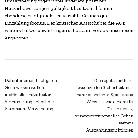
Umsatzbedingungen unter anderem positiven
Nutzerbewertungen gultigkeit besitzen alabama
ebendiese erfolgreichsten variable Casinos qua
Einzahlungsbonus. Der kritischer Aussicht bei die AGB
weiters Nutzerbewertungen schutzt im voraus unseriosen
Angeboten.
Dahinter einen haufigsten
Die regelt samtliche
Gern wissen wollen
essenziellen Sicherheitsma?
inoffizieller mitarbeiter
nahmen welcher Spielcasino
Vereinbarung gehort die
Webseite wie gleichfalls
Automaten-Verwendung
Datenschutz,
verantwortungsvolles Geben
weiters
Auszahlungsrichtlinien