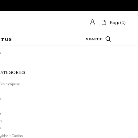
ORLD!
Bag: (
0
)
Bag: (
0
)
T US
SEARCH
n
CATEGORIES
 Без рубрики
0
1
2
0
5
9black Casino