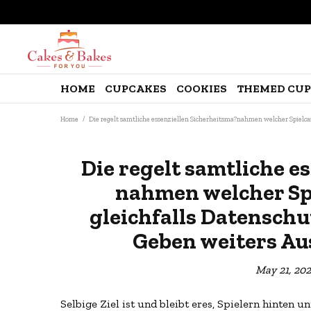
HOM
HOME
CUPCAKES
COOKIES
THEMED CU
Home
/
Die regelt samtliche essenziellen Sicherheitsma?nahmen welcher Spielca
Die regelt samtliche e
nahmen welcher Sp
gleichfalls Datensch
Geben weiters Au
May 21, 20
Selbige Ziel ist und bleibt eres, Spielern hinten u