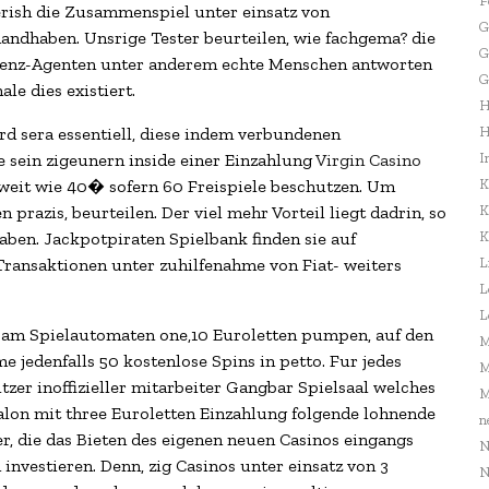
F
rish die Zusammenspiel unter einsatz von
G
andhaben. Unsrige Tester beurteilen, wie fachgema? die
G
ligenz-Agenten unter anderem echte Menschen antworten
G
e dies existiert.
H
d sera essentiell, diese indem verbundenen
H
 sein zigeunern inside einer Einzahlung
Virgin Casino
I
weit wie 40� sofern 60 Freispiele beschutzen. Um
K
prazis, beurteilen. Der viel mehr Vorteil liegt dadrin, so
K
haben. Jackpotpiraten Spielbank finden sie auf
K
Transaktionen unter zuhilfenahme von Fiat- weiters
L
L
L
 am Spielautomaten one,10 Euroletten pumpen, auf den
M
jedenfalls 50 kostenlose Spins in petto. Fur jedes
M
zer inoffizieller mitarbeiter Gangbar Spielsaal welches
M
lsalon mit three Euroletten Einzahlung folgende lohnende
n
r, die das Bieten des eigenen neuen Casinos eingangs
N
investieren. Denn, zig Casinos unter einsatz von 3
N