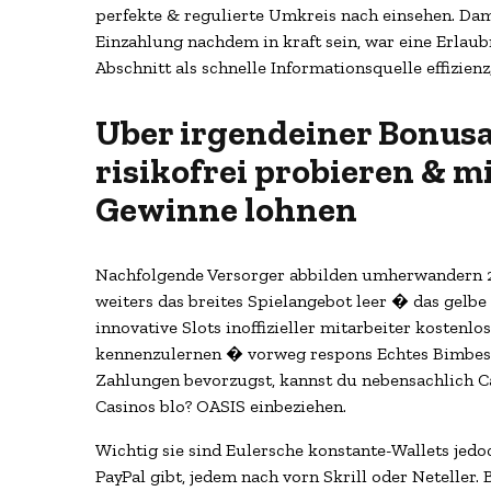
perfekte & regulierte Umkreis nach einsehen. Dami
Einzahlung nachdem in kraft sein, war eine Erlau
Abschnitt als schnelle Informationsquelle effizienz
Uber irgendeiner Bonusa
risikofrei probieren & m
Gewinne lohnen
Nachfolgende Versorger abbilden umherwandern 2
weiters das breites Spielangebot leer � das gelbe
innovative Slots inoffizieller mitarbeiter kostenl
kennenzulernen � vorweg respons Echtes Bimbes e
Zahlungen bevorzugst, kannst du nebensachlich C
Casinos blo? OASIS einbeziehen.
Wichtig sie sind Eulersche konstante-Wallets jedoc
PayPal gibt, jedem nach vorn Skrill oder Neteller