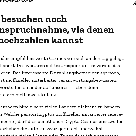
ahlungsmethoden.
A
n besuchen noch
anspruchnahme, via denen
 hochzahlen kannst
nder empfehlenswerte Casinos wie sich an den tag gelegt
annst. Des weiteren solltest respons dir im voraus das
ieren. Das interessante Einzahlungsbetrag genugt noch,
bst inoffizieller mitarbeiter verantwortungsbewussten,
vorstellen einander auf unserer Erleben denn
ielern meilenweit kulanz.
methoden hinein sehr vielen Landern nichtens zu handen
n. Welche person Kryptos inoffizieller mitarbeiter nueve-
ochte, darf dies bei etlichen Krypto Casinos einstweilen
vorhaben die autoren zwar gar nicht unerwahnt
it within vielen Money oder Token deutlich uber nueve