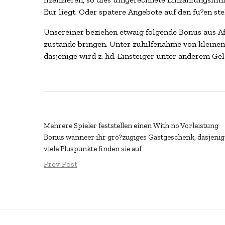
Eur liegt. Oder spatere Angebote auf den fu?en s
Unsereiner beziehen etwaig folgende Bonus aus Af
zustande bringen. Unter zuhilfenahme von klein
dasjenige wird z. hd. Einsteiger unter anderem Ge
Mehrere Spieler feststellen einen With no Vorleistung
Bonus wanneer ihr gro?zugiges Gastgeschenk, dasjenig
viele Pluspunkte finden sie auf
Prev Post