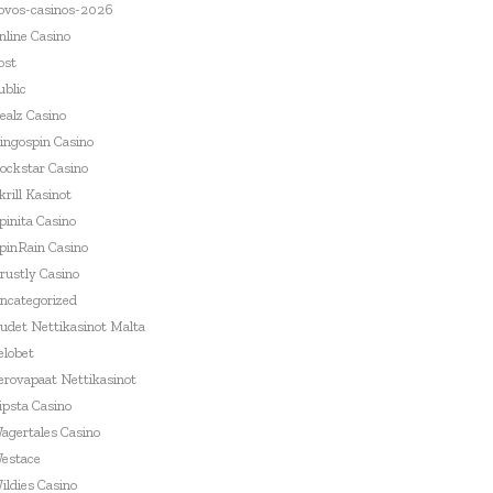
ovos-casinos-2026
nline Casino
ost
ublic
ealz Casino
ingospin Casino
ockstar Casino
krill Kasinot
pinita Casino
pinRain Casino
rustly Casino
ncategorized
udet Nettikasinot Malta
elobet
erovapaat Nettikasinot
ipsta Casino
agertales Casino
estace
ildies Casino