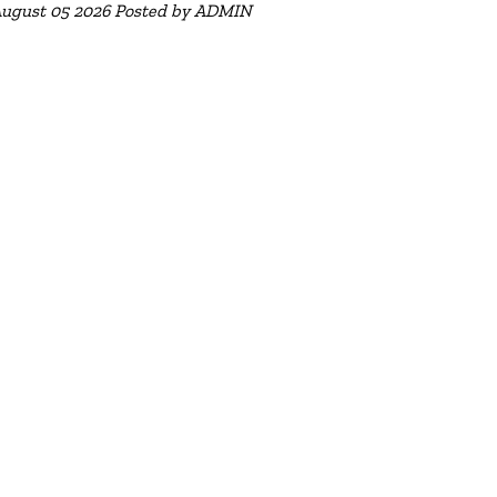
ugust 05 2026 Posted by
ADMIN