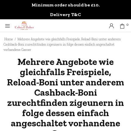
Minimum order should be £10.
0
Delivery T&C
0
Home
/
Mehrere Angebote wie gleichfalls Freispiele, Reload-Boni unter anderem
Cashback-Boni zurechtfinden zigeunern in folge dessen einfach angeschaltet
vorhandene Gamer
Mehrere Angebote wie
gleichfalls Freispiele,
Reload-Boni unter anderem
Cashback-Boni
zurechtfinden zigeunern in
folge dessen einfach
angeschaltet vorhandene