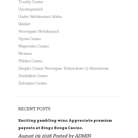
Trustly Casino
Uncategorized
Uudet Nettikasinot Malta
Velobet
Verovapaat Nettikasinot
Vipsta Casino
Wagertales Casino
Westace
Wildies Casino
Zimpler Casino Verovapaa: Kotiutukset 15 Minuutissa
Zombillion Casino
Zuluspins Casino
RECENT POSTS
Exciting gambling wins: Appreciate premium
payouts at Bingo Bonga Casino.
August 09 2026 Posted by
ADMIN