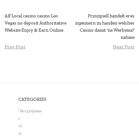
Alf Local casino casino Leo
Prinzipiell handelt eres
Vegas no deposit Authoritative
zigeunern zu handen welches
Website Enjoy & Earn Online
Casino damit 'ne Werbema?
nahme
Prev Post
Next Post
CATEGORIES
! Без рубрики
1
10
11