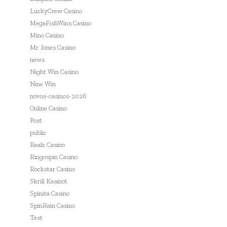
LuckyCrew Casino
MegaFishWins Casino
Mino Casino
Mr Jones Casino
news
Night Win Casino
Nine Win
novos-casinos-2026
Online Casino
Post
public
Realz Casino
Ringospin Casino
Rockstar Casino
Skrill Kasinot
Spinita Casino
SpinRain Casino
Test