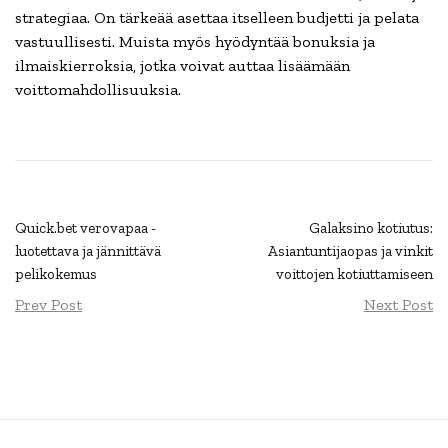
strategiaa. On tärkeää asettaa itselleen budjetti ja pelata
vastuullisesti. Muista myös hyödyntää bonuksia ja
ilmaiskierroksia, jotka voivat auttaa lisäämään
voittomahdollisuuksia.
Quick.bet verovapaa -
Galaksino kotiutus:
luotettava ja jännittävä
Asiantuntijaopas ja vinkit
pelikokemus
voittojen kotiuttamiseen
Prev Post
Next Post