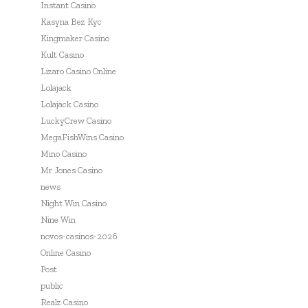
Instant Casino
Kasyna Bez Kyc
Kingmaker Casino
Kult Casino
Lizaro Casino Online
Lolajack
Lolajack Casino
LuckyCrew Casino
MegaFishWins Casino
Mino Casino
Mr Jones Casino
news
Night Win Casino
Nine Win
novos-casinos-2026
Online Casino
Post
public
Realz Casino