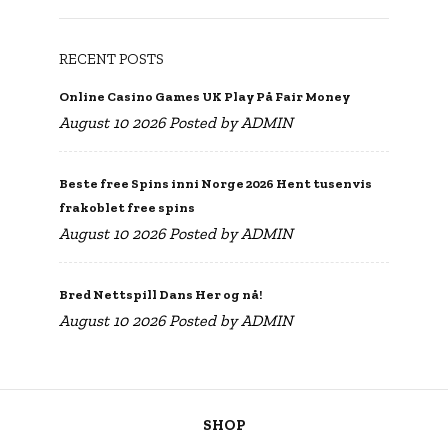
RECENT POSTS
Online Casino Games UK Play På Fair Money
August 10 2026 Posted by
ADMIN
Beste free Spins inni Norge 2026 Hent tusenvis
frakoblet free spins
August 10 2026 Posted by
ADMIN
Bred Nettspill Dans Her og nå!
August 10 2026 Posted by
ADMIN
SHOP