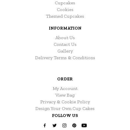
Cupcakes
Cookies
Themed Cupcakes
INFORMATION
About Us
Contact Us
Gallery
Delivery Terms & Conditions
ORDER
My Account
View Bag
Privacy & Cookie Policy
Design Your Own Cup Cakes
FOLLOW US