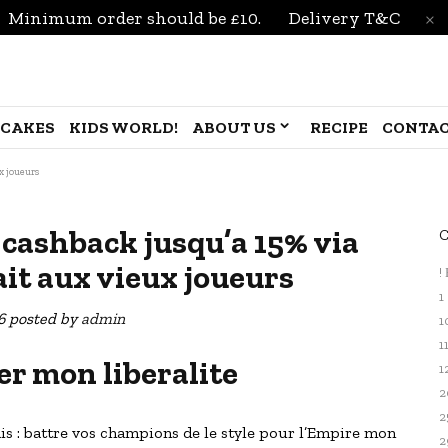
Minimum order should be £10.
Delivery T&C
E
CUPCAKES
COOKIES
THEMED CUPCAKES
KIDS W
ABOUT US
RECIPE
CONTACT US
PCAKES
KIDS WORLD!
ABOUT US
RECIPE
CONTAC
ux joueurs
e cashback jusqu’a 15% via
ait aux vieux joueurs
!
1
6
posted by
admin
1
1
r mon liberalite
1
2
2
s : battre vos champions de le style pour l’Empire mon
2