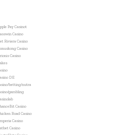
pple Pay Casinot
asswin Casino
et Riviera Casino
onuskong Casino
rionis Casino
akes
asino
asino DE
asino/betting/nutra
asino/gambling
asinolab
hanceBit Casino
hicken Road Casino
mperia Casino
atbet Casino