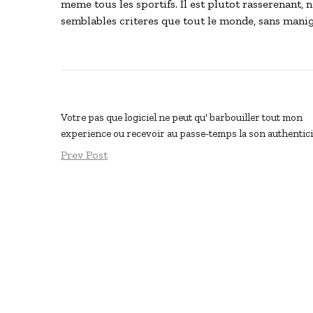
meme tous les sportifs. Il est plutot rasserenant, 
semblables criteres que tout le monde, sans mani
Votre pas que logiciel ne peut qu' barbouiller tout mon
experience ou recevoir au passe-temps la son authentici
Prev Post