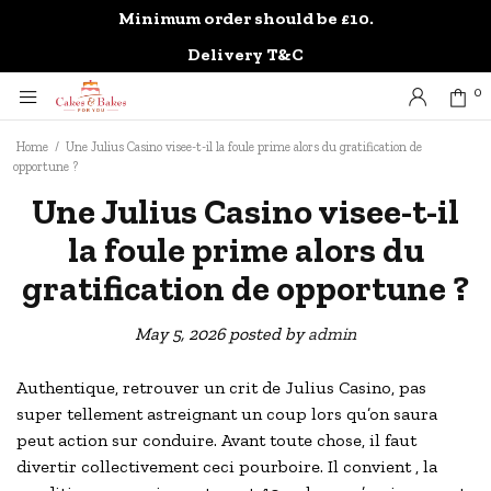
Minimum order should be £10.
0
Delivery T&C
0
Home
/
Une Julius Casino visee-t-il la foule prime alors du gratification de
opportune ?
Une Julius Casino visee-t-il
la foule prime alors du
gratification de opportune ?
May 5, 2026
posted by
admin
Authentique, retrouver un crit de Julius Casino, pas
super tellement astreignant un coup lors qu’on saura
peut action sur conduire. Avant toute chose, il faut
divertir collectivement ceci pourboire. Il convient , la