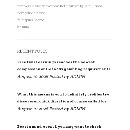
Zimpler Casino Verovapaa: Kotiutukset 15 Minuutissa
Zombillion Casino
Zuluspins Casino
Казино
RECENT POSTS
Free twist earnings reaches the newest
compassion out-of a 40x gambling requirements
August 10 2026 Posted by
ADMIN
What this means is you to definitely profiles try
discovered quick direction of course called for
August 10 2026 Posted by
ADMIN
Bear in mind, even if, you may want to check