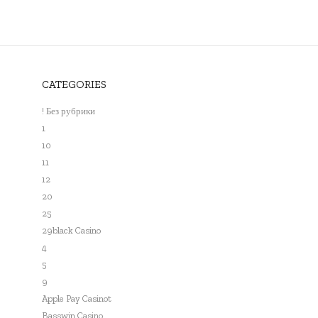
CATEGORIES
! Без рубрики
1
10
11
12
20
25
29black Casino
4
5
9
Apple Pay Casinot
Basswin Casino