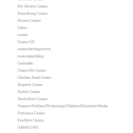
Bet Riviera Casino
Bonuskong Casino
Brionis Casino
Cakes
casino
Casino DE
casino/betting/nutra
casino/gambling
Casinolab
ChanceBit Casino
Chicken Road Casino
Emperia Casino
Fatbet Casino
FiestaSlots Casino
Finance/Hobbies/Technology/Utilities/Education/Media
Fortunica Casino
FoxSlots Casino
GAMBLING