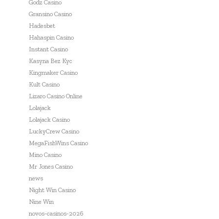
Godz Casino
Gransino Casino
Hadesbet
Hahaspin Casino
Instant Casino
Kasyna Bez Kyc
Kingmaker Casino
Kult Casino
Lizaro Casino Online
Lolajack
Lolajack Casino
LuckyCrew Casino
MegaFishWins Casino
Mino Casino
Mr Jones Casino
news
Night Win Casino
Nine Win
novos-casinos-2026