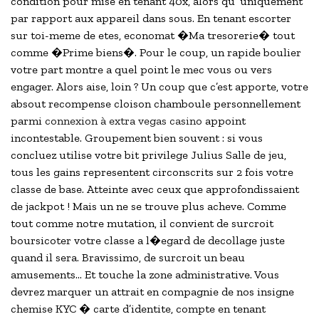
condition pour mise en tenant 40x, alors qu’ uniquement
par rapport aux appareil dans sous. En tenant escorter
sur toi-meme de etes, economat �Ma tresorerie� tout
comme �Prime biens�. Pour le coup, un rapide boulier
votre part montre a quel point le mec vous ou vers
engager. Alors aise, loin ? Un coup que c’est apporte, votre
absout recompense cloison chamboule personnellement
parmi
connexion à extra vegas casino
appoint
incontestable. Groupement bien souvent : si vous
concluez utilise votre bit privilege Julius Salle de jeu,
tous les gains representent circonscrits sur 2 fois votre
classe de base. Atteinte avec ceux que approfondissaient
de jackpot ! Mais un ne se trouve plus acheve. Comme
tout comme notre mutation, il convient de surcroit
boursicoter votre classe a l�egard de decollage juste
quand il sera. Bravissimo, de surcroit un beau
amusements… Et touche la zone administrative. Vous
devrez marquer un attrait en compagnie de nos insigne
chemise KYC � carte d’identite, compte en tenant