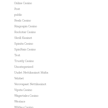
Online Casino
Post
public
Realz Casino
Ringospin Casino
Rockstar Casino
Skrill Kasinot
Spinita Casino
SpinRain Casino
Test
Trustly Casino
Uncategorized
Uudet Nettikasinot Malta
Velobet
Verovapaat Nettikasinot
Vipsta Casino
Wagertales Casino
Westace
Wildies Casino