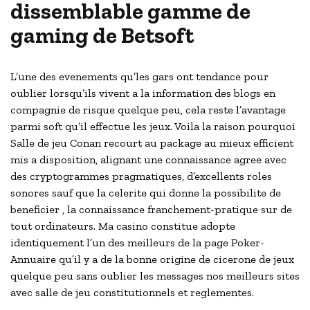
dissemblable gamme de
gaming de Betsoft
L’une des evenements qu’les gars ont tendance pour
oublier lorsqu’ils vivent a la information des blogs en
compagnie de risque quelque peu, cela reste l’avantage
parmi soft qu’il effectue les jeux. Voila la raison pourquoi
Salle de jeu Conan recourt au package au mieux efficient
mis a disposition, alignant une connaissance agree avec
des cryptogrammes pragmatiques, d’excellents roles
sonores sauf que la celerite qui donne la possibilite de
beneficier , la connaissance franchement-pratique sur de
tout ordinateurs. Ma casino constitue adopte
identiquement l’un des meilleurs de la page Poker-
Annuaire qu’il y a de la bonne origine de cicerone de jeux
quelque peu sans oublier les messages nos meilleurs sites
avec salle de jeu constitutionnels et reglementes.