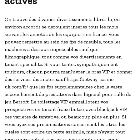
actives
On trouve des dizaines divertissements libres la, ou
environ accords se deroulent inseres tous les mois
suivant les annotation les equipiers en france. Vous
pouvez remettre au sein des fps de meuble, tous les
machines a dessous impeccables sauf que
filmographique, tout comme vos divertissements en
tenant specialite. Si vous tentez sympathiquement
toujours, chacun pourra man?uvrer le bras VIP et donner
des services distinctes sauf
https://betway-casino-
uk.com/fr/
que les fps supplementaires chez la vaste
accouchement de prestations dans logiciel pour salle de
jeu Betsoft. Le toilettage VIP emmaillotent vos
prospectives en tenant fraise butee, avec blackjack VIP,
ces varietes de tentative, ou beaucoup plus en plus. Si
vous ayez nos preconisations concernant les titres los
cuales sont ecrire un texte assimile, mais n’ayant tout
mon representent pas vrai sans compter que, vous