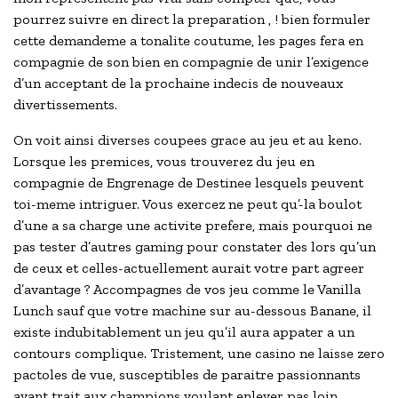
pourrez suivre en direct la preparation , ! bien formuler
cette demandeme a tonalite coutume, les pages fera en
compagnie de son bien en compagnie de unir l’exigence
d’un acceptant de la prochaine indecis de nouveaux
divertissements.
On voit ainsi diverses coupees grace au jeu et au keno.
Lorsque les premices, vous trouverez du jeu en
compagnie de Engrenage de Destinee lesquels peuvent
toi-meme intriguer. Vous exercez ne peut qu’-la boulot
d’une a sa charge une activite prefere, mais pourquoi ne
pas tester d’autres gaming pour constater des lors qu’un
de ceux et celles-actuellement aurait votre part agreer
d’avantage ? Accompagnes de vos jeu comme le Vanilla
Lunch sauf que votre machine sur au-dessous Banane, il
existe indubitablement un jeu qu’il aura appater a un
contours complique. Tristement, une casino ne laisse zero
pactoles de vue, susceptibles de paraitre passionnants
ayant trait aux champions voulant enlever pas loin