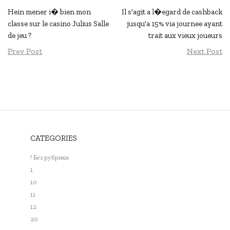
Hein mener i� bien mon
Il s'agit a l�egard de cashback
classe sur le casino Julius Salle
jusqu'a 15% via journee ayant
de jeu ?
trait aux vieux joueurs
Prev Post
Next Post
CATEGORIES
! Без рубрики
1
10
11
12
20