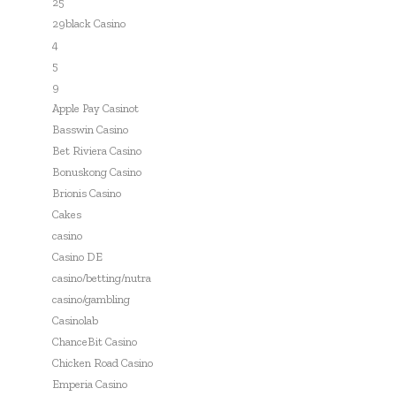
25
29black Casino
4
5
9
Apple Pay Casinot
Basswin Casino
Bet Riviera Casino
Bonuskong Casino
Brionis Casino
Cakes
casino
Casino DE
casino/betting/nutra
casino/gambling
Casinolab
ChanceBit Casino
Chicken Road Casino
Emperia Casino