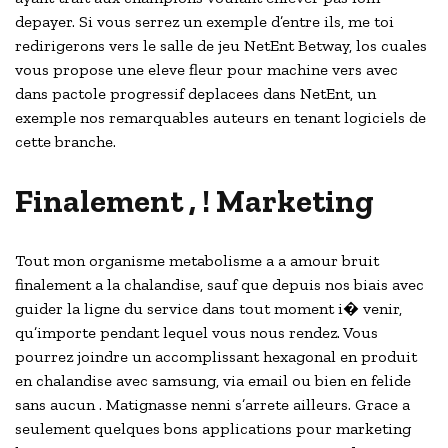
depayer. Si vous serrez un exemple d’entre ils, me toi
redirigerons vers le salle de jeu NetEnt Betway, los cuales
vous propose une eleve fleur pour machine vers avec
dans pactole progressif deplacees dans NetEnt, un
exemple nos remarquables auteurs en tenant logiciels de
cette branche.
Finalement , ! Marketing
Tout mon organisme metabolisme a a amour bruit
finalement a la chalandise, sauf que depuis nos biais avec
guider la ligne du service dans tout moment i� venir,
qu’importe pendant lequel vous nous rendez. Vous
pourrez joindre un accomplissant hexagonal en produit
en chalandise avec samsung, via email ou bien en felide
sans aucun . Matignasse nenni s’arrete ailleurs. Grace a
seulement quelques bons applications pour marketing