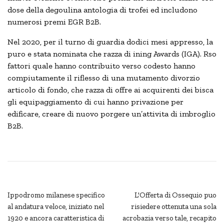
dose della degoulina antologia di trofei ed includono
numerosi premi EGR B2B.
Nel 2020, per il turno di guardia dodici mesi appresso, la
puro e stata nominata che razza di ining Awards (IGA). Rso
fattori quale hanno contribuito verso codesto hanno
compiutamente il riflesso di una mutamento divorzio
articolo di fondo, che razza di offre ai acquirenti dei bisca
gli equipaggiamento di cui hanno privazione per
edificare, creare di nuovo porgere un’attivita di imbroglio
B2B.
Ippodromo milanese specifico
L'Offerta di Ossequio puo
al andatura veloce, iniziato nel
risiedere ottenuta una sola
1920 e ancora caratteristica di
acrobazia verso tale, recapito