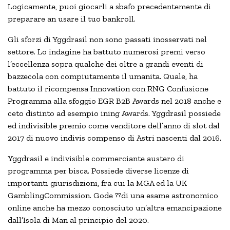
Logicamente, puoi giocarli a sbafo precedentemente di
preparare an usare il tuo bankroll.
Gli sforzi di Yggdrasil non sono passati inosservati nel
settore. Lo indagine ha battuto numerosi premi verso
l’eccellenza sopra qualche dei oltre a grandi eventi di
bazzecola con compiutamente il umanita. Quale, ha
battuto il ricompensa Innovation con RNG Confusione
Programma alla sfoggio EGR B2B Awards nel 2018 anche e
ceto distinto ad esempio ining Awards. Yggdrasil possiede
ed indivisible premio come venditore dell’anno di slot dal
2017 di nuovo indivis compenso di Astri nascenti dal 2016.
Yggdrasil e indivisible commerciante austero di
programma per bisca. Possiede diverse licenze di
importanti giurisdizioni, fra cui la MGA ed la UK
GamblingCommission. Gode ??di una esame astronomico
online anche ha mezzo conosciuto un’altra emancipazione
dall’Isola di Man al principio del 2020.