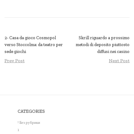
2- Casa da gioco Cosmopol
Skrill riguardo a prossimo
verso Stoccolma: da teatro per
metodi di deposito piuttosto
sede giochi
diffusi nei casino
Prev Post
Next Post
CATEGORIES
! Без рубрики
1