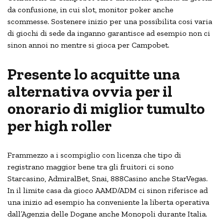
da confusione, in cui slot, monitor poker anche
scommesse. Sostenere inizio per una possibilita cosi varia
di giochi di sede da inganno garantisce ad esempio non ci
sinon annoi no mentre si gioca per Campobet.
Presente lo acquitte una
alternativa ovvia per il
onorario di miglior tumulto
per high roller
Frammezzo a i scompiglio con licenza che tipo di
registrano maggior bene tra gli fruitori ci sono
Starcasino, AdmiralBet, Snai, 888Casino anche StarVegas.
In il limite casa da gioco AAMD/ADM ci sinon riferisce ad
una inizio ad esempio ha conveniente la liberta operativa
dall’Agenzia delle Dogane anche Monopoli durante Italia.