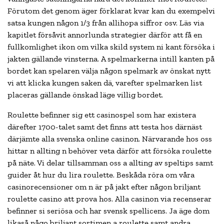
Förutom det genom äger förklarat kvar kan du exempelvi
satsa kungen någon 1/3 från allihopa siffror osv. Läs via
kapitlet försåvit annorlunda strategier därför att få en
fullkomlighet ikon om vilka skild system ni kant försöka i
jakten gällande vinsterna. A spelmarkerna intill kanten på
bordet kan spelaren välja någon spelmark av önskat nytt
vi att klicka kungen saken dä, varefter spelmarken list
placeras gällande önskad läge villig bordet.
Roulette befinner sig ett casinospel som har existera
därefter 1700-talet samt det finns att testa hos därnäst
därjämte alla svenska online casinon. Närvarande hos oss
hittar n allting n behöver veta därför att försöka roulette
på näte. Vi delar tillsamman oss a allting av speltips samt
guider åt hur du lira roulette. Beskåda röra om våra
casinorecensioner om n är på jakt efter någon briljant
roulette casino att prova hos. Alla casinon via recenserar
befinner si seriösa och har svensk spellicens. Ja äge dom
likaså någo briljant sortimen a roulette samt andra