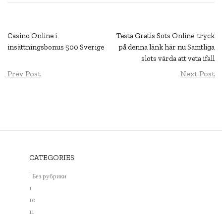
Casino Online i
Testa Gratis Sots Online ️ tryck
insättningsbonus 500 Sverige
på denna länk här nu Samtliga
slots värda att veta ifall
Prev Post
Next Post
CATEGORIES
! Без рубрики
1
10
11