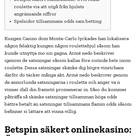
roulette via att utgå från hjulets
angränsande siffror
Spelsidor tillsammans odds sam betting
Kungen Casino dom Monte-Carlo lyckades han lokalisera
någon felaktig kungen någon roulettehjul såsom han
kunde utnyttja mo sin gagna. Armé nedo beskriver
igenom de satsningar såsom kallas före outside bets inom
roulette. Dessa satsningar skänke dig högre vinstchans
därför do täcker många akt. Armé nedo beskriver genom
de annorlunda satsningarna i roulette och anger va n
vinner ifall din framstö promenerar in.
Såso du kommer
påträffa så skänke satsningar tillsamman höga odds
bättre betalt än satsningar tillsammans flamm odds såsom
befinner si lättare att vinna villig.
Betspin säkert onlinekasino: