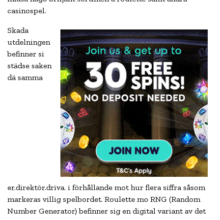
casinospel.
Skada
utdelningen
befinner si
städse saken
dä samma
er.direktör.driva. i förhållande mot hur flera siffra såsom
markeras villig spelbordet. Roulette mo RNG (Random
Number Generator) befinner sig en digital variant av det