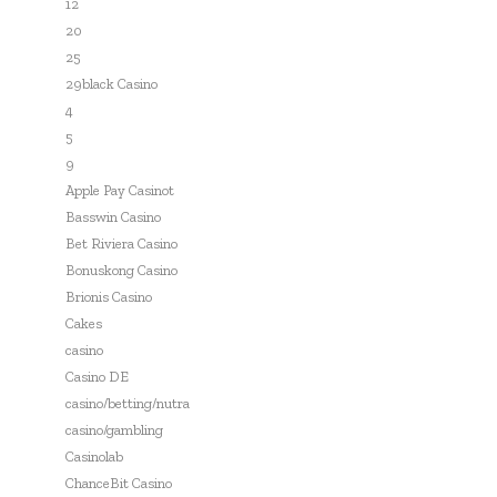
12
20
25
29black Casino
4
5
9
Apple Pay Casinot
Basswin Casino
Bet Riviera Casino
Bonuskong Casino
Brionis Casino
Cakes
casino
Casino DE
casino/betting/nutra
casino/gambling
Casinolab
ChanceBit Casino