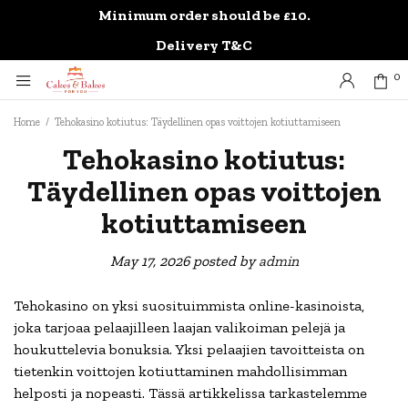
Minimum order should be £10.
0
Delivery T&C
0
Home
/
Tehokasino kotiutus: Täydellinen opas voittojen kotiuttamiseen
Tehokasino kotiutus:
Täydellinen opas voittojen
kotiuttamiseen
May 17, 2026
posted by
admin
Tehokasino on yksi suosituimmista online-kasinoista,
joka tarjoaa pelaajilleen laajan valikoiman pelejä ja
houkuttelevia bonuksia. Yksi pelaajien tavoitteista on
tietenkin voittojen kotiuttaminen mahdollisimman
helposti ja nopeasti. Tässä artikkelissa tarkastelemme