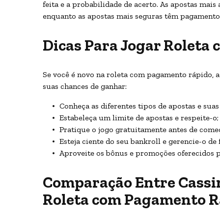
feita e a probabilidade de acerto. As apostas mai
enquanto as apostas mais seguras têm pagamento
Dicas Para Jogar Roleta
Se você é novo na roleta com pagamento rápido, 
suas chances de ganhar:
Conheça as diferentes tipos de apostas e suas
Estabeleça um limite de apostas e respeite-o;
Pratique o jogo gratuitamente antes de começ
Esteja ciente do seu bankroll e gerencie-o de
Aproveite os bônus e promoções oferecidos pe
Comparação Entre Cassin
Roleta com Pagamento R