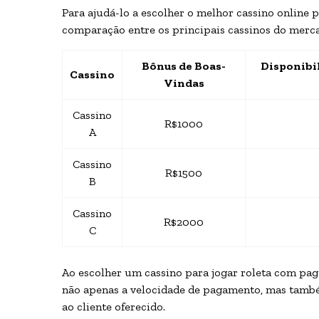
Para ajudá-lo a escolher o melhor cassino online
comparação entre os principais cassinos do merc
Bônus de Boas-
Disponibi
Cassino
Vindas
Cassino
R$1000
A
Cassino
R$1500
B
Cassino
R$2000
C
Ao escolher um cassino para jogar roleta com pag
não apenas a velocidade de pagamento, mas também
ao cliente oferecido.