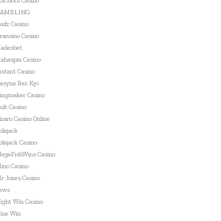
oxSlots Casino
AMBLING
odz Casino
ransino Casino
adesbet
ahaspin Casino
nstant Casino
asyna Bez Kyc
ingmaker Casino
ult Casino
izaro Casino Online
olajack
olajack Casino
egaFishWins Casino
ino Casino
r Jones Casino
ews
ight Win Casino
ine Win