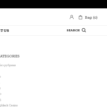
ORLD!
Bag: (
0
)
Bag: (
0
)
T US
SEARCH
CATEGORIES
 Без рубрики
0
1
2
0
5
9black Casino