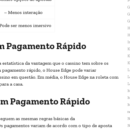
F
G
– Menos interação
G
G
Pode ser menos imersivo
H
H
I
om Pagamento Rápido
K
K
estatística da vantagem que o cassino tem sobre os
K
m pagamento rápido, o House Edge pode variar
L
assino em questão. Em média, o House Edge na roleta com
L
ara a casa.
L
M
M
om Pagamento Rápido
M
n
eguem as mesmas regras básicas da
N
 Os pagamentos variam de acordo com o tipo de aposta
N