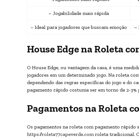
– Jogabilidade mais rápida
– Ideal para jogadores que buscam emoção
– 
House Edge na Roleta c
O House Edge, ou vantagem da casa, é uma medida 
jogadores em um determinado jogo. Na roleta co
dependendo das regras específicas do jogo e do c
pagamento rápido costuma ser em torno de 2-3% p
Pagamentos na Roleta c
Os pagamentos na roleta com pagamento rápido s
https://roleta77capeverde.com
roleta tradicional.