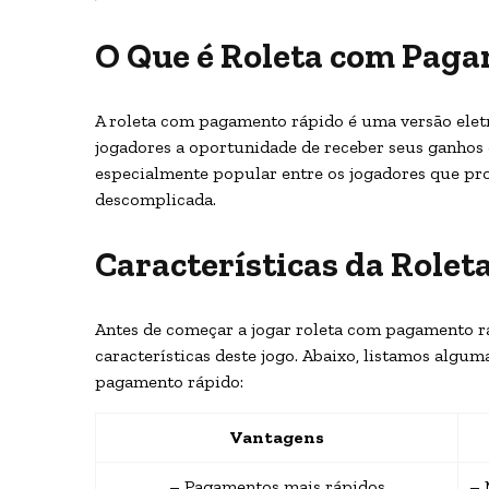
O Que é Roleta com Pag
A roleta com pagamento rápido é uma versão eletr
jogadores a oportunidade de receber seus ganhos d
especialmente popular entre os jogadores que pr
descomplicada.
Características da Role
Antes de começar a jogar roleta com pagamento rá
características deste jogo. Abaixo, listamos algu
pagamento rápido:
Vantagens
– Pagamentos mais rápidos
– 