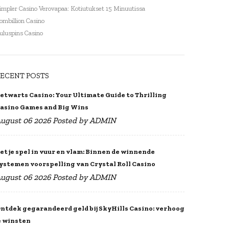
impler Casino Verovapaa: Kotiutukset 15 Minuutissa
ombillion Casino
uluspins Casino
ECENT POSTS
etwarts Casino: Your Ultimate Guide to Thrilling
asino Games and Big Wins
ugust 06 2026 Posted by
ADMIN
et je spel in vuur en vlam: Binnen de winnende
ystemen voorspelling van Crystal Roll Casino
ugust 06 2026 Posted by
ADMIN
ntdek gegarandeerd geld bij SkyHills Casino: verhoog
e winsten