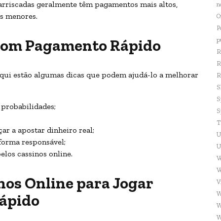
s arriscadas geralmente têm pagamentos mais altos,
n
s menores.
O
P
 com Pagamento Rápido
p
R
R
aqui estão algumas dicas que podem ajudá-lo a melhorar
R
S
S
 probabilidades;
S
T
ar a apostar dinheiro real;
U
 forma responsável;
U
los cassinos online.
V
V
os Online para Jogar
V
W
ápido
W
W