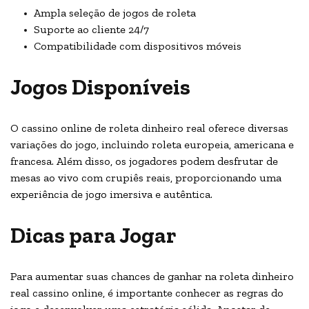
Ampla seleção de jogos de roleta
Suporte ao cliente 24/7
Compatibilidade com dispositivos móveis
Jogos Disponíveis
O cassino online de roleta dinheiro real oferece diversas
variações do jogo, incluindo roleta europeia, americana e
francesa. Além disso, os jogadores podem desfrutar de
mesas ao vivo com crupiês reais, proporcionando uma
experiência de jogo imersiva e autêntica.
Dicas para Jogar
Para aumentar suas chances de ganhar na roleta dinheiro
real cassino online, é importante conhecer as regras do