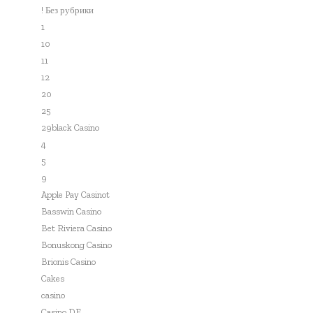
! Без рубрики
1
10
11
12
20
25
29black Casino
4
5
9
Apple Pay Casinot
Basswin Casino
Bet Riviera Casino
Bonuskong Casino
Brionis Casino
Cakes
casino
Casino DE