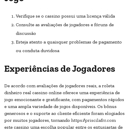
Verifique se o cassino possui uma licença válida
Consulte as avaliações de jogadores e fóruns de
discussão
Esteja atento a quaisquer problemas de pagamento
ou conduta duvidosa
Experiências de Jogadores
De acordo com avaliações de jogadores reais, a roleta
dinheiro real cassino online oferece uma experiência de
jogo emocionante e gratificante, com pagamentos rápidos
e uma ampla variedade de jogos disponíveis. Os bônus
generosos e o suporte ao cliente eficiente foram elogiados
por muitos jogadores, tornando
https://priscilafrr.com
este cassino uma escolha popular entre os entusiastas de