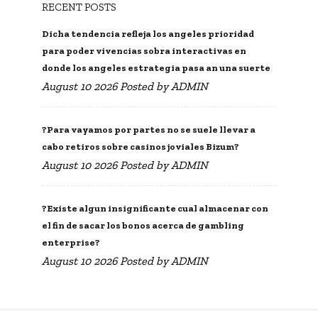
RECENT POSTS
Dicha tendencia refleja los angeles prioridad
para poder vivencias sobra interactivas en
donde los angeles estrategia pasa an una suerte
August 10 2026 Posted by
ADMIN
?Para vayamos por partes no se suele llevar a
cabo retiros sobre casinos joviales Bizum?
August 10 2026 Posted by
ADMIN
?Existe algun insignificante cual almacenar con
el fin de sacar los bonos acerca de gambling
enterprise?
August 10 2026 Posted by
ADMIN