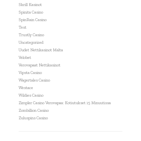
Skrill Kasinot
Spinita Casino
SpinRain Casino
Test
Trustly Casino
Uncategorized
Uudet Nettikasinot Malta
Velobet
Verovapaat Nettikasinot
Vipsta Casino
Wagertales Casino
Westace
Wildies Casino
Zimpler Casino Verovapaa: Kotiutukset 15 Minuutissa
Zombillion Casino
Zuluspins Casino