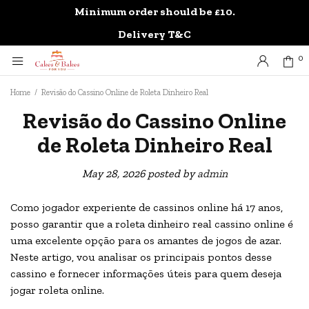
Minimum order should be £10.
0
Delivery T&C
0
Home
/
Revisão do Cassino Online de Roleta Dinheiro Real
Revisão do Cassino Online
de Roleta Dinheiro Real
May 28, 2026
posted by
admin
Como jogador experiente de cassinos online há 17 anos,
posso garantir que a roleta dinheiro real cassino online é
uma excelente opção para os amantes de jogos de azar.
Neste artigo, vou analisar os principais pontos desse
cassino e fornecer informações úteis para quem deseja
jogar roleta online.