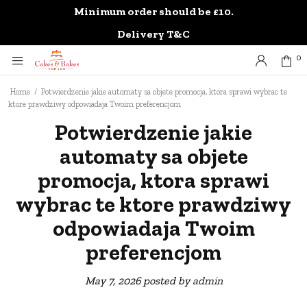
Minimum order should be £10.
0
Delivery T&C
0
Home
/
Potwierdzenie jakie automaty sa objete promocja, ktora sprawi wybrac te
ktore prawdziwy odpowiadaja Twoim preferencjom
Potwierdzenie jakie
automaty sa objete
promocja, ktora sprawi
wybrac te ktore prawdziwy
odpowiadaja Twoim
preferencjom
May 7, 2026
posted by
admin