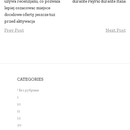
uzywa recenzjami, co pozwala
durante PayPal durante Italia
lepiej oszacowac miejsce
docelowe oferty jeszcze tuz
przed aktywacja
Prev Post
Next Post
CATEGORIES
! Без рубрики
1
10
11
12
20