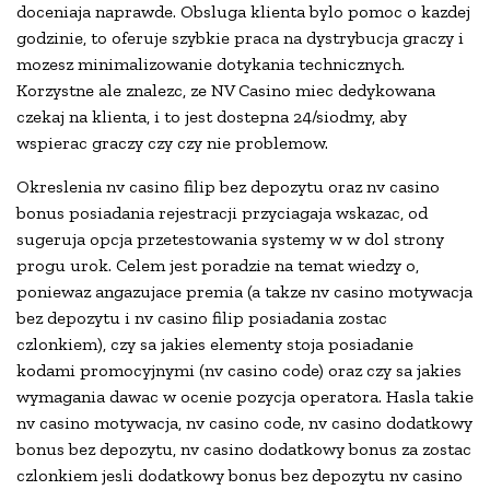
doceniaja naprawde. Obsluga klienta bylo pomoc o kazdej
godzinie, to oferuje szybkie praca na dystrybucja graczy i
mozesz minimalizowanie dotykania technicznych.
Korzystne ale znalezc, ze NV Casino miec dedykowana
czekaj na klienta, i to jest dostepna 24/siodmy, aby
wspierac graczy czy czy nie problemow.
Okreslenia nv casino filip bez depozytu oraz nv casino
bonus posiadania rejestracji przyciagaja wskazac, od
sugeruja opcja przetestowania systemy w w dol strony
progu urok. Celem jest poradzie na temat wiedzy o,
poniewaz angazujace premia (a takze nv casino motywacja
bez depozytu i nv casino filip posiadania zostac
czlonkiem), czy sa jakies elementy stoja posiadanie
kodami promocyjnymi (nv casino code) oraz czy sa jakies
wymagania dawac w ocenie pozycja operatora. Hasla takie
nv casino motywacja, nv casino code, nv casino dodatkowy
bonus bez depozytu, nv casino dodatkowy bonus za zostac
czlonkiem jesli dodatkowy bonus bez depozytu nv casino