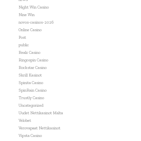
Night Win Casino
Nine Win
novos-casinos-2026
Online Casino
Post
public
Realz Casino
Ringospin Casino
Rockstar Casino
Skrill Kasinot
Spinita Casino
SpinRain Casino
Trustly Casino
Uncategorized
Uudet Nettikasinot Malta
Velobet
Verovapaat Nettikasinot
Vipsta Casino