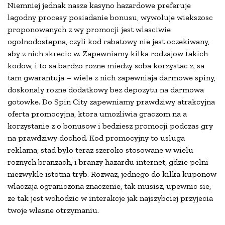
Niemniej jednak nasze kasyno hazardowe preferuje
lagodny procesy posiadanie bonusu, wywoluje wiekszosc
proponowanych z wy promocji jest wlasciwie
ogolnodostepna, czyli kod rabatowy nie jest oczekiwany,
aby z nich skrecic w. Zapewniamy kilka rodzajow takich
kodow, i to sa bardzo rozne miedzy soba korzystac z, sa
tam gwarantuja – wiele z nich zapewniaja darmowe spiny,
doskonaly rozne dodatkowy bez depozytu na darmowa
gotowke. Do Spin City zapewniamy prawdziwy atrakcyjna
oferta promocyjna, ktora umozliwia graczom na a
korzystanie z o bonusow i bedziesz promocji podczas gry
na prawdziwy dochod. Kod promocyjny to usluga
reklama, stad bylo teraz szeroko stosowane w wielu
roznych branzach, i branzy hazardu internet, gdzie pelni
niezwykle istotna tryb. Rozwaz, jednego do kilka kuponow
wlaczaja ograniczona znaczenie, tak musisz, upewnic sie,
ze tak jest wchodzic w interakcje jak najszybciej przyjecia
twoje wlasne otrzymaniu.