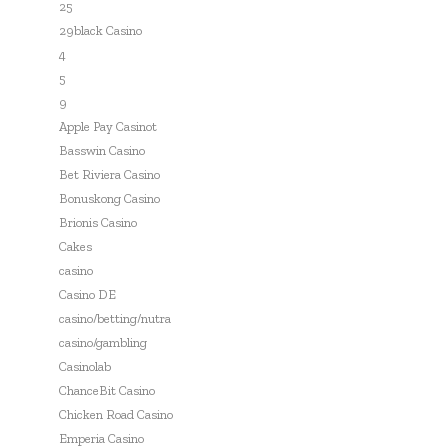
25
29black Casino
4
5
9
Apple Pay Casinot
Basswin Casino
Bet Riviera Casino
Bonuskong Casino
Brionis Casino
Cakes
casino
Casino DE
casino/betting/nutra
casino/gambling
Casinolab
ChanceBit Casino
Chicken Road Casino
Emperia Casino