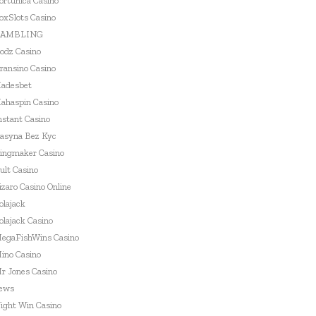
ortunica Casino
oxSlots Casino
AMBLING
odz Casino
ransino Casino
adesbet
ahaspin Casino
nstant Casino
asyna Bez Kyc
ingmaker Casino
ult Casino
izaro Casino Online
olajack
olajack Casino
egaFishWins Casino
ino Casino
r Jones Casino
ews
ight Win Casino