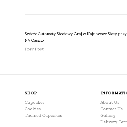
Świeże Automaty Sieciowy Graj w Najnowsze Sloty przy
NV Casino
Prev Post
SHOP
INFORMATI
Cupcakes
About Us
Cookies
Contact Us
Themed Cupcakes
Gallery
Delivery Ter