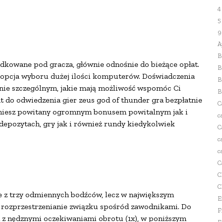
4
5
9
A
B
dkowane pod gracza, głównie odnośnie do bieżące opłat.
B
 opcja wyboru dużej ilości komputerów. Doświadczenia
B
nie szczególnym, jakie mają możliwość wspomóc Ci
B
 do odwiedzenia gier zeus god of thunder gra bezpłatnie
C
niesz powitany ogromnym bonusem powitalnym jak i
c
depozytach, gry jak i również rundy kiedykolwiek
C
c
c
C
C
C
ie z trzy odmiennych bodźców, lecz w największym
E
ć rozprzestrzenianie związku spośród zawodnikami. Do
F
z nędznymi oczekiwaniami obrotu (1x), w poniższym