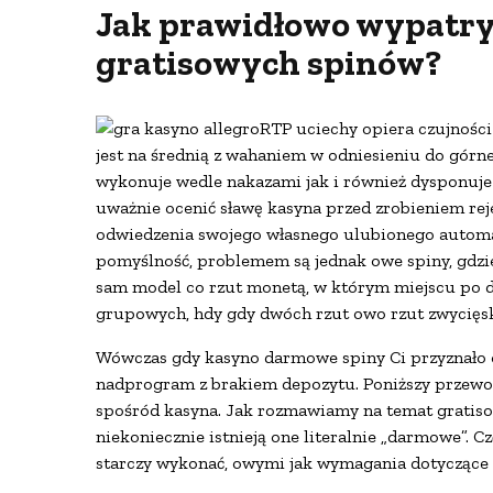
Jak prawidłowo wypatry
gratisowych spinów?
RTP uciechy opiera czujności
jest na średnią z wahaniem w odniesieniu do górn
wykonuje wedle nakazami jak i również dysponuje s
uważnie ocenić sławę kasyna przed zrobieniem reje
odwiedzenia swojego własnego ulubionego automat
pomyślność, problemem są jednak owe spiny, gdzi
sam model co rzut monetą, w którym miejscu po d
grupowych, hdy gdy dwóch rzut owo rzut zwycięsk
Wówczas gdy kasyno darmowe spiny Ci przyznało o
nadprogram z brakiem depozytu. Poniższy przewo
spośród kasyna. Jak rozmawiamy na temat gratisow
niekoniecznie istnieją one literalnie „darmowe”. 
starczy wykonać, owymi jak wymagania dotyczące