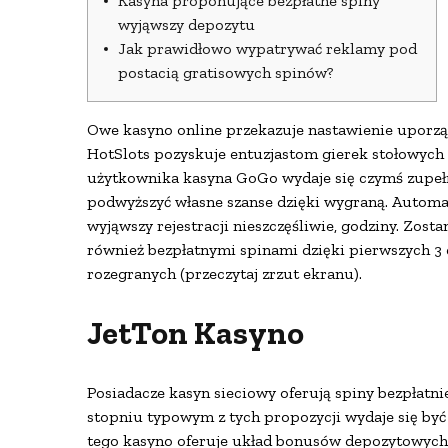
Kasyna proponujące bezpłatne spiny
wyjąwszy depozytu
Jak prawidłowo wypatrywać reklamy pod
postacią gratisowych spinów?
Owe kasyno online przekazuje nastawienie uporzą
HotSlots pozyskuje entuzjastom gierek stołowych
użytkownika kasyna GoGo wydaje się czymś zupeł
podwyższyć własne szanse dzięki wygraną. Automat
wyjąwszy rejestracji nieszczęśliwie, godziny.
Zosta
również bezpłatnymi spinami dzięki pierwszych 3 
rozegranych (przeczytaj zrzut ekranu).
JetTon Kasyno
Posiadacze kasyn sieciowy oferują spiny bezpłatn
stopniu typowym z tych propozycji wydaje się by
tego kasyno oferuje układ bonusów depozytowych 