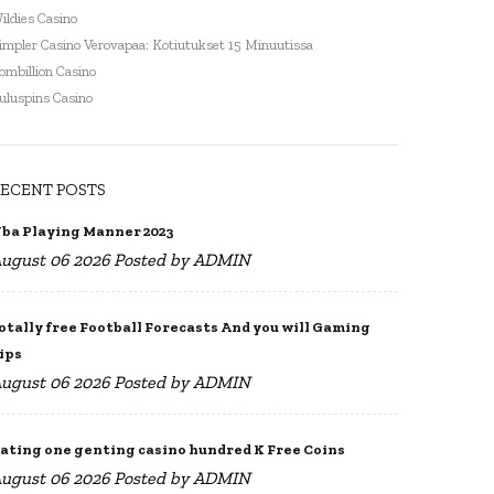
ildies Casino
impler Casino Verovapaa: Kotiutukset 15 Minuutissa
ombillion Casino
uluspins Casino
ECENT POSTS
ba Playing Manner 2023
ugust 06 2026 Posted by
ADMIN
otally free Football Forecasts And you will Gaming
ips
ugust 06 2026 Posted by
ADMIN
ating one genting casino hundred K Free Coins
ugust 06 2026 Posted by
ADMIN