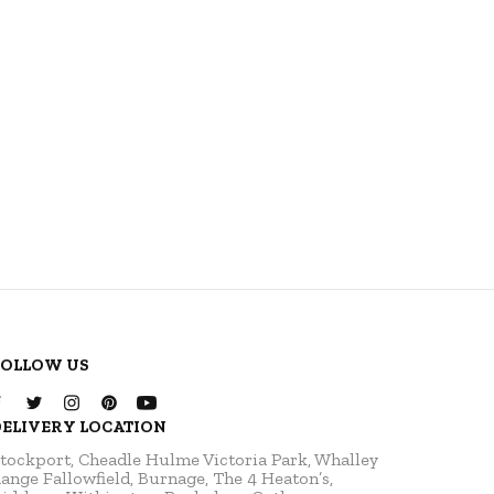
FOLLOW US
DELIVERY LOCATION
tockport, Cheadle Hulme
Victoria Park, Whalley
ange
Fallowfield, Burnage, The 4 Heaton’s,