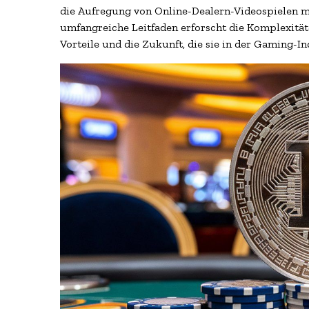
die Aufregung von Online-Dealern-Videospielen mi
umfangreiche Leitfaden erforscht die Komplexitä
Vorteile und die Zukunft, die sie in der Gaming-In