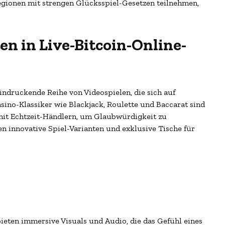
egionen mit strengen Glücksspiel-Gesetzen teilnehmen,
n in Live-Bitcoin-Online-
indruckende Reihe von Videospielen, die sich auf
asino-Klassiker wie Blackjack, Roulette und Baccarat sind
it Echtzeit-Händlern, um Glaubwürdigkeit zu
en innovative Spiel-Varianten und exklusive Tische für
ieten immersive Visuals und Audio, die das Gefühl eines