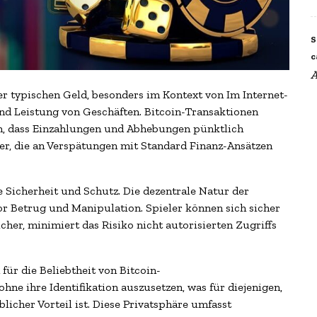
S
c
A
ber typischen Geld, besonders im Kontext von Im Internet-
und Leistung von Geschäften. Bitcoin-Transaktionen
en, dass Einzahlungen und Abhebungen pünktlich
eler, die an Verspätungen mit Standard Finanz-Ansätzen
 Sicherheit und Schutz. Die dezentrale Natur der
r Betrug und Manipulation. Spieler können sich sicher
icher, minimiert das Risiko nicht autorisierten Zugriffs
ür die Beliebtheit von Bitcoin-
ne ihre Identifikation auszusetzen, was für diejenigen,
blicher Vorteil ist. Diese Privatsphäre umfasst