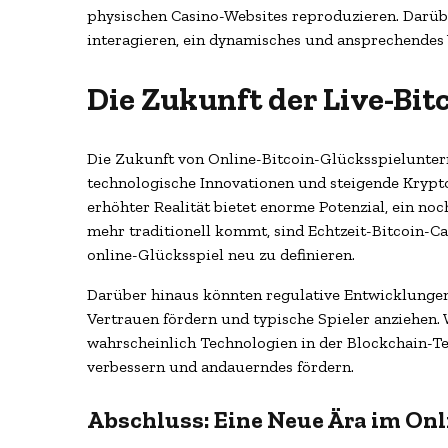
physischen Casino-Websites reproduzieren. Darüb
interagieren, ein dynamisches und ansprechendes 
Die Zukunft der Live-Bit
Die Zukunft von Online-Bitcoin-Glücksspielunter
technologische Innovationen und steigende Krypt
erhöhter Realität bietet enorme Potenzial, ein n
mehr traditionell kommt, sind Echtzeit-Bitcoin-Ca
online-Glücksspiel neu zu definieren.
Darüber hinaus könnten regulative Entwicklungen
Vertrauen fördern und typische Spieler anziehen. 
wahrscheinlich Technologien in der Blockchain-Te
verbessern und andauerndes fördern.
Abschluss: Eine Neue Ära im On