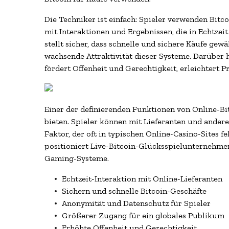
Die Techniker ist einfach: Spieler verwenden Bitco
mit Interaktionen und Ergebnissen, die in Echtzei
stellt sicher, dass schnelle und sichere Käufe gewä
wachsende Attraktivität dieser Systeme. Darüber
fördert Offenheit und Gerechtigkeit, erleichtert P
Einer der definierenden Funktionen von Online-Bitc
bieten. Spieler können mit Lieferanten und ander
Faktor, der oft in typischen Online-Casino-Sites f
positioniert Live-Bitcoin-Glücksspielunternehmen
Gaming-Systeme.
Echtzeit-Interaktion mit Online-Lieferanten
Sichern und schnelle Bitcoin-Geschäfte
Anonymität und Datenschutz für Spieler
Größerer Zugang für ein globales Publikum
Erhöhte Offenheit und Gerechtigkeit