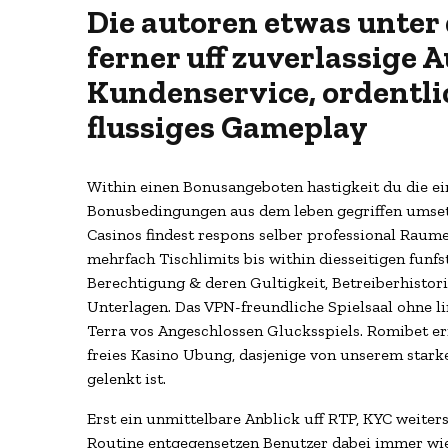
Die autoren etwas unter
ferner uff zuverlassige 
Kundenservice, ordentli
flussiges Gameplay
Within einen Bonusangeboten hastigkeit du die ei
Bonusbedingungen aus dem leben gegriffen umsetz
Casinos findest respons selber professional Raum
mehrfach Tischlimits bis within diesseitigen funf
Berechtigung & deren Gultigkeit, Betreiberhistorie
Unterlagen. Das VPN-freundliche Spielsaal ohne li
Terra vos Angeschlossen Glucksspiels. Romibet e
freies Kasino Ubung, dasjenige von unserem stark
gelenkt ist.
Erst ein unmittelbare Anblick uff RTP, KYC weiter
Routine entgegensetzen Benutzer dabei immer wied