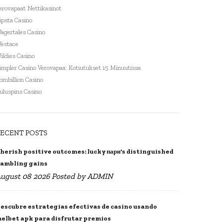
erovapaat Nettikasinot
ipsta Casino
agertales Casino
estace
ildies Casino
impler Casino Verovapaa: Kotiutukset 15 Minuutissa
ombillion Casino
uluspins Casino
ECENT POSTS
herish positive outcomes: lucky пари's distinguished
ambling gains
ugust 08 2026 Posted by
ADMIN
escubre estrategias efectivas de casino usando
elbet apk para disfrutar premios