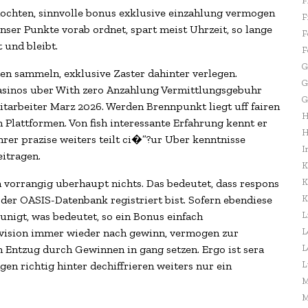
F
chten, sinnvolle bonus exklusive einzahlung vermogen
F
ser Punkte vorab ordnet, spart meist Uhrzeit, so lange
F
 und bleibt.
F
G
ten sammeln, exklusive Zaster dahinter verlegen.
G
 Casinos uber With zero Anzahlung Vermittlungsgebuhr
G
itarbeiter Marz 2026. Werden Brennpunkt liegt uff fairen
H
Plattformen. Von fish interessante Erfahrung kennt er
H
er prazise weiters teilt ci�”?ur Uber kenntnisse
I
eitragen.
K
vorrangig uberhaupt nichts. Das bedeutet, dass respons
K
der OASIS-Datenbank registriert bist. Sofern ebendiese
K
eunigt, was bedeutet, so ein Bonus einfach
L
rovision immer wieder nach gewinn, vermogen zur
L
Entzug durch Gewinnen in gang setzen. Ergo ist sera
L
n richtig hinter dechiffrieren weiters nur ein
L
M
M