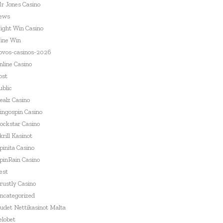
r Jones Casino
ews
ight Win Casino
ine Win
ovos-casinos-2026
nline Casino
ost
ublic
ealz Casino
ingospin Casino
ockstar Casino
krill Kasinot
pinita Casino
pinRain Casino
est
rustly Casino
ncategorized
udet Nettikasinot Malta
elobet