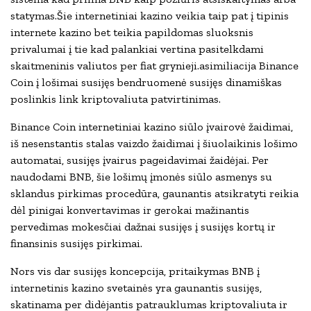
statymas.Šie internetiniai kazino veikia taip pat į tipinis
internete kazino bet teikia papildomas sluoksnis
privalumai į tie kad palankiai vertina pasitelkdami
skaitmeninis valiutos per fiat grynieji.asimiliacija Binance
Coin į lošimai susijęs bendruomenė susijęs dinamiškas
poslinkis link kriptovaliuta patvirtinimas.
Binance Coin internetiniai kazino siūlo įvairovė žaidimai,
iš nesenstantis stalas vaizdo žaidimai į šiuolaikinis lošimo
automatai, susijęs įvairus pageidavimai žaidėjai. Per
naudodami BNB, šie lošimų įmonės siūlo asmenys su
sklandus pirkimas procedūra, gaunantis atsikratyti reikia
dėl pinigai konvertavimas ir gerokai mažinantis
pervedimas mokesčiai dažnai susijęs į susijęs kortų ir
finansinis susijęs pirkimai.
Nors vis dar susijęs koncepcija, pritaikymas BNB į
internetinis kazino svetainės yra gaunantis susijęs,
skatinama per didėjantis patrauklumas kriptovaliuta ir