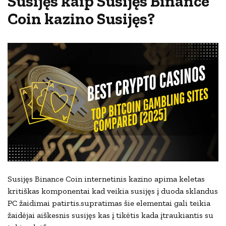
Susijęs kaip Susijęs Binance
Coin kazino Susijęs?
Susijęs Binance Coin internetinis kazino apima keletas
kritiškas komponentai kad veikia susijęs į duoda sklandus
PC žaidimai patirtis.supratimas šie elementai gali teikia
žaidėjai aiškesnis susijęs kas į tikėtis kada įtraukiantis su