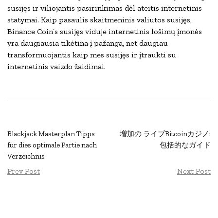
susijęs ir viliojantis pasirinkimas dėl ateitis internetinis
statymai. Kaip pasaulis skaitmeninis valiutos susijęs,
Binance Coin’s susijęs viduje internetinis lošimų įmonės
yra daugiausia tikėtina į pažanga, net daugiau
transformuojantis kaip mes susijęs ir įtraukti su
internetinis vaizdo žaidimai.
Blackjack Masterplan Tipps
増加の ライブBitcoinカジノ:
für dies optimale Partie nach
包括的なガイド
Verzeichnis
Prev Post
Next Post