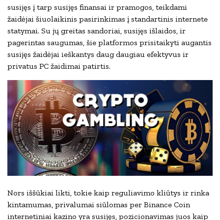
susijęs į tarp susijęs finansai ir pramogos, teikdami
žaidėjai šiuolaikinis pasirinkimas į standartinis internete
statymai. Su jų greitas sandoriai, susijęs išlaidos, ir
pagerintas saugumas, šie platformos prisitaikyti augantis
susijęs žaidėjai ieškantys daug daugiau efektyvus ir
privatus PC žaidimai patirtis.
Nors iššūkiai likti, tokie kaip reguliavimo kliūtys ir rinka
kintamumas, privalumai siūlomas per Binance Coin
internetiniai kazino yra susijęs, pozicionavimas juos kaip