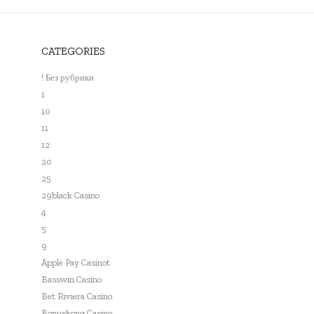
CATEGORIES
! Без рубрики
1
10
11
12
20
25
29black Casino
4
5
9
Apple Pay Casinot
Basswin Casino
Bet Riviera Casino
Bonuskong Casino