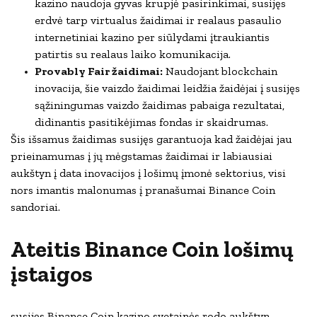
kazino naudoja gyvas krupjė pasirinkimai, susijęs
erdvė tarp virtualus žaidimai ir realaus pasaulio
internetiniai kazino per siūlydami įtraukiantis
patirtis su realaus laiko komunikacija.
Provably Fair žaidimai:
Naudojant blockchain
inovacija, šie vaizdo žaidimai leidžia žaidėjai į susijęs
sąžiningumas vaizdo žaidimas pabaiga rezultatai,
didinantis pasitikėjimas fondas ir skaidrumas.
Šis išsamus žaidimas susijęs garantuoja kad žaidėjai jau
prieinamumas į jų mėgstamas žaidimai ir labiausiai
aukštyn į data inovacijos į lošimų įmonė sektorius, visi
nors imantis malonumas į pranašumai Binance Coin
sandoriai.
Ateitis Binance Coin lošimų
įstaigos
susijęs Binance Coin kazino svetainės rodo aukštyn