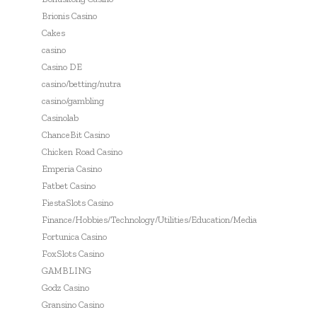
Brionis Casino
Cakes
casino
Casino DE
casino/betting/nutra
casino/gambling
Casinolab
ChanceBit Casino
Chicken Road Casino
Emperia Casino
Fatbet Casino
FiestaSlots Casino
Finance/Hobbies/Technology/Utilities/Education/Media
Fortunica Casino
FoxSlots Casino
GAMBLING
Godz Casino
Gransino Casino