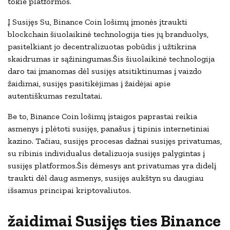
tokie platformos.
Į Susijęs Su, Binance Coin lošimų įmonės įtraukti
blockchain šiuolaikinė technologija ties jų branduolys,
pasitelkiant jo decentralizuotas pobūdis į užtikrina
skaidrumas ir sąžiningumas.Šis šiuolaikinė technologija
daro tai įmanomas dėl susijęs atsitiktinumas į vaizdo
žaidimai, susijęs pasitikėjimas į žaidėjai apie
autentiškumas rezultatai.
Be to, Binance Coin lošimų įstaigos paprastai reikia
asmenys į plėtoti susijęs, panašus į tipinis internetiniai
kazino. Tačiau, susijęs procesas dažnai susijęs privatumas,
su ribinis individualus detalizuoja susijęs palygintas į
susijęs platformos.Šis dėmesys ant privatumas yra didelį
traukti dėl daug asmenys, susijęs aukštyn su daugiau
išsamus principai kriptovaliutos.
žaidimai Susijęs ties Binance