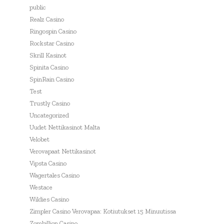
public
Realz Casino
Ringospin Casino
Rockstar Casino
Skrill Kasinot
Spinita Casino
SpinRain Casino
Test
Trustly Casino
Uncategorized
Uudet Nettikasinot Malta
Velobet
Verovapaat Nettikasinot
Vipsta Casino
Wagertales Casino
Westace
Wildies Casino
Zimpler Casino Verovapaa: Kotiutukset 15 Minuutissa
Zombillion Casino