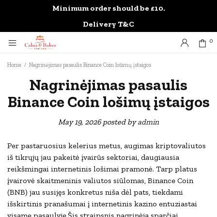
Minimum order should be £10.
0
Delivery T&C
0
Home
/
Nagrinėjimas pasaulis Binance Coin lošimų įstaigos
Nagrinėjimas pasaulis
Binance Coin lošimų įstaigos
May 19, 2026
posted by
admin
Per pastaruosius kelerius metus, augimas kriptovaliutos
iš tikrųjų jau pakeitė įvairūs sektoriai, daugiausia
reikšmingai internetinis lošimai pramonė. Tarp platus
įvairovė skaitmeninis valiutos siūlomas, Binance Coin
(BNB) jau susijęs konkretus niša dėl pats, tiekdami
išskirtinis pranašumai į internetinis kazino entuziastai
visame pasaulyje.Šis straipsnis
nagrinėja sparčiai