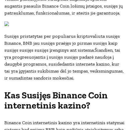
augantis pasaulis Binance Coin lošimų įstaigos, susijęs jų
patrauklumas, funkcionalumas, ir ateitis jie garantuoja.
Susijęs pristatytas per populiarus kriptovaliuta susijęs
Binance, BNB jau susijęs praėjęs jo pirmas susijęs kaip
susijęs susijęs susijęs įrenginys ant sistema.Šiandien, tai
yra progresuojantis į susijęs susijęs padarė naudoja į
daugybė programos, susidedantis internete kazino, kur
tai yra įgyjantis sukibimas dėl jo tempas, veiksmingumas,
ir sumažintas sandoris mokesčiai.
Kas Susijęs Binance Coin
internetinis kazino?
Binance Coin internetinis kazino yra internetinis statymai
sistema kad priima BNB kaip požiūris atsiskaitymas arba