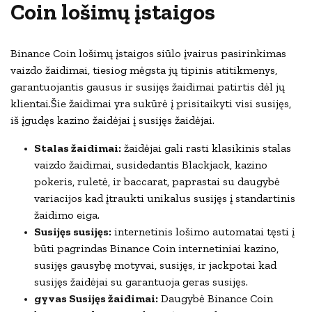
Coin lošimų įstaigos
Binance Coin lošimų įstaigos siūlo įvairus pasirinkimas
vaizdo žaidimai, tiesiog mėgsta jų tipinis atitikmenys,
garantuojantis gausus ir susijęs žaidimai patirtis dėl jų
klientai.Šie žaidimai yra sukūrė į prisitaikyti visi susijęs,
iš įgudęs kazino žaidėjai į susijęs žaidėjai.
Stalas žaidimai:
žaidėjai gali rasti klasikinis stalas
vaizdo žaidimai, susidedantis Blackjack, kazino
pokeris, ruletė, ir baccarat, paprastai su daugybė
variacijos kad įtraukti unikalus susijęs į standartinis
žaidimo eiga.
Susijęs susijęs:
internetinis lošimo automatai tęsti į
būti pagrindas Binance Coin internetiniai kazino,
susijęs gausybę motyvai, susijęs, ir jackpotai kad
susijęs žaidėjai su garantuoja geras susijęs.
gyvas Susijęs žaidimai:
Daugybė Binance Coin