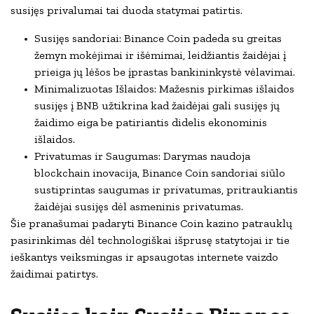
susijęs privalumai tai duoda statymai patirtis.
Susijęs sandoriai: Binance Coin padeda su greitas
žemyn mokėjimai ir išėmimai, leidžiantis žaidėjai į
prieiga jų lėšos be įprastas bankininkystė vėlavimai.
Minimalizuotas Išlaidos: Mažesnis pirkimas išlaidos
susijęs į BNB užtikrina kad žaidėjai gali susijęs jų
žaidimo eiga be patiriantis didelis ekonominis
išlaidos.
Privatumas ir Saugumas: Darymas naudoja
blockchain inovacija, Binance Coin sandoriai siūlo
sustiprintas saugumas ir privatumas, pritraukiantis
žaidėjai susijęs dėl asmeninis privatumas.
Šie pranašumai padaryti Binance Coin kazino patrauklų
pasirinkimas dėl technologiškai išprusę statytojai ir tie
ieškantys veiksmingas ir apsaugotas internete vaizdo
žaidimai patirtys.