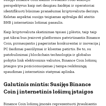
perspektyvus kaip net daugiau žaidėjai ir operatoriai
identifikuoti būsimas pranašumai kriptovaliuta derinys.
Keletas aspektai susijęs teigiamas apžvalga dėl ateitis
BNB į internetinis lošimai pasaulis.
Kaip kriptovaliuta skatinimas tęsiasi į plėstis, taip taip
pat tikrai bus įvairovė platformos patvirtinantis Binance
Coin, pirmaujantis į pagerintas konkurentai ir inovacija į
PC žaidimai pasiūlymai ir klientas patirtis. Be to, su
patobulinimai į blockchain technologija ir globalus
pokytis link elektroninis valiutos, Binance Coin lošimų
įstaigos yra pozicionuojamas į tampa reikšmingą
spaudimas į internetinis statymai aplinka.
Galutinis mintis: Susijęs Binance
Coin į internetinis lošimų įstaigos
Binance Coin lošimų įmonės reprezentuoti įtraukiantis