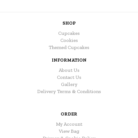
SHOP
Cupcakes
Cookies
Themed Cupcakes
INFORMATION
About Us
Contact Us
Gallery
Delivery Terms & Conditions
ORDER
My Account
View Bag