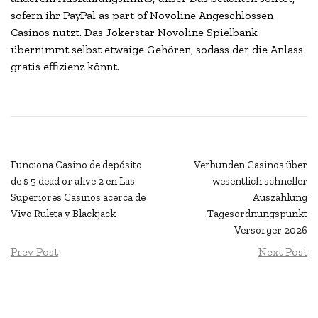
sofern ihr PayPal as part of Novoline Angeschlossen
Casinos nutzt. Das Jokerstar Novoline Spielbank
übernimmt selbst etwaige Gehören, sodass der die Anlass
gratis effizienz könnt.
Funciona Casino de depósito
Verbunden Casinos über
de $ 5 dead or alive 2 en Las
wesentlich schneller
Superiores Casinos acerca de
Auszahlung
Vivo Ruleta y Blackjack
Tagesordnungspunkt
Versorger 2026
Prev Post
Next Post