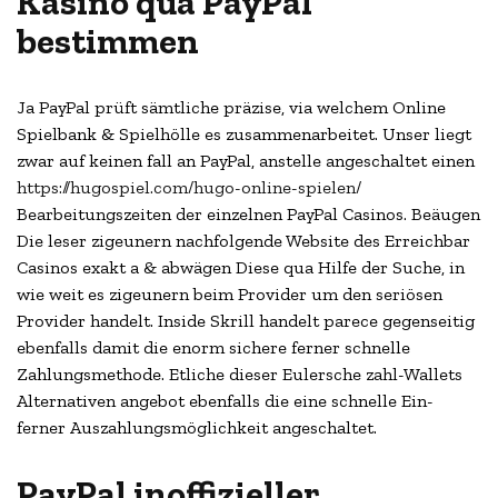
Kasino qua PayPal
bestimmen
Ja PayPal prüft sämtliche präzise, via welchem Online
Spielbank & Spielhölle es zusammenarbeitet. Unser liegt
zwar auf keinen fall an PayPal, anstelle angeschaltet einen
https://hugospiel.com/hugo-online-spielen/
Bearbeitungszeiten der einzelnen PayPal Casinos. Beäugen
Die leser zigeunern nachfolgende Website des Erreichbar
Casinos exakt a & abwägen Diese qua Hilfe der Suche, in
wie weit es zigeunern beim Provider um den seriösen
Provider handelt. Inside Skrill handelt parece gegenseitig
ebenfalls damit die enorm sichere ferner schnelle
Zahlungsmethode. Etliche dieser Eulersche zahl-Wallets
Alternativen angebot ebenfalls die eine schnelle Ein-
ferner Auszahlungsmöglichkeit angeschaltet.
PayPal inoffizieller