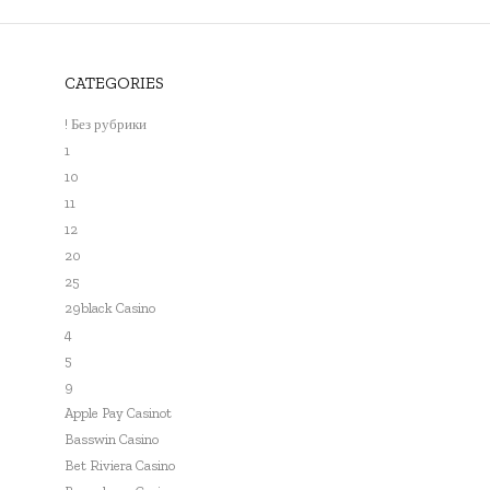
CATEGORIES
! Без рубрики
1
10
11
12
20
25
29black Casino
4
5
9
Apple Pay Casinot
Basswin Casino
Bet Riviera Casino