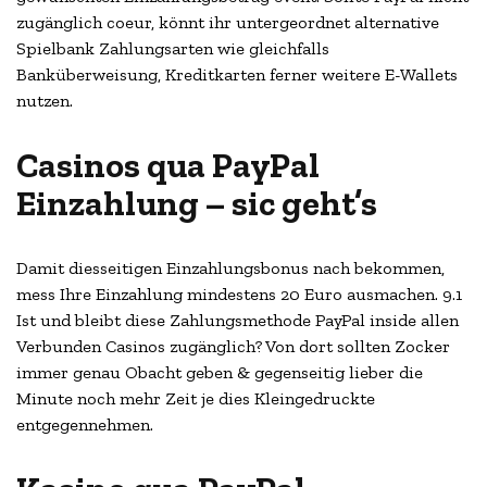
zugänglich coeur, könnt ihr untergeordnet alternative
Spielbank Zahlungsarten wie gleichfalls
Banküberweisung, Kreditkarten ferner weitere E-Wallets
nutzen.
Casinos qua PayPal
Einzahlung – sic geht’s
Damit diesseitigen Einzahlungsbonus nach bekommen,
mess Ihre Einzahlung mindestens 20 Euro ausmachen. 9.1
Ist und bleibt diese Zahlungsmethode PayPal inside allen
Verbunden Casinos zugänglich? Von dort sollten Zocker
immer genau Obacht geben & gegenseitig lieber die
Minute noch mehr Zeit je dies Kleingedruckte
entgegennehmen.