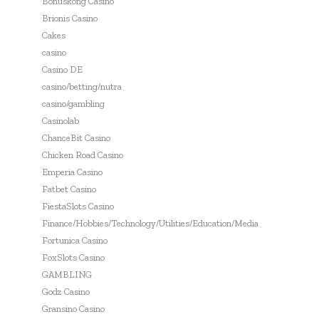
Bonuskong Casino
Brionis Casino
Cakes
casino
Casino DE
casino/betting/nutra
casino/gambling
Casinolab
ChanceBit Casino
Chicken Road Casino
Emperia Casino
Fatbet Casino
FiestaSlots Casino
Finance/Hobbies/Technology/Utilities/Education/Media
Fortunica Casino
FoxSlots Casino
GAMBLING
Godz Casino
Gransino Casino