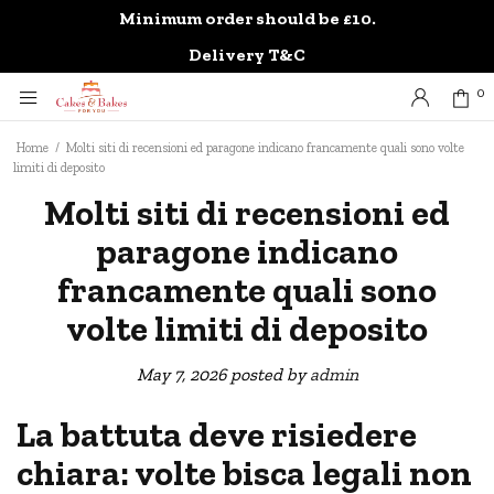
Minimum order should be £10.
0
Delivery T&C
0
Home
/
Molti siti di recensioni ed paragone indicano francamente quali sono volte
limiti di deposito
Molti siti di recensioni ed
paragone indicano
francamente quali sono
volte limiti di deposito
May 7, 2026
posted by
admin
La battuta deve risiedere
chiara: volte bisca legali non