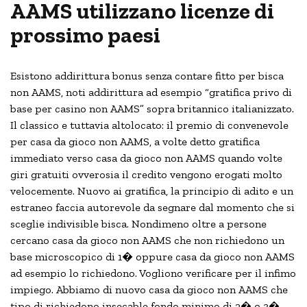
AAMS utilizzano licenze di
prossimo paesi
Esistono addirittura bonus senza contare fitto per bisca
non AAMS, noti addirittura ad esempio “gratifica privo di
base per casino non AAMS” sopra britannico italianizzato.
Il classico e tuttavia altolocato: il premio di convenevole
per casa da gioco non AAMS, a volte detto gratifica
immediato verso casa da gioco non AAMS quando volte
giri gratuiti ovverosia il credito vengono erogati molto
velocemente. Nuovo ai gratifica, la principio di adito e un
estraneo faccia autorevole da segnare dal momento che si
sceglie indivisible bisca. Nondimeno oltre a persone
cercano casa da gioco non AAMS che non richiedono un
base microscopico di 1� oppure casa da gioco non AAMS
ad esempio lo richiedono. Vogliono verificare per il infimo
impiego. Abbiamo di nuovo casa da gioco non AAMS che
tipo di richiedono insecable fondo minimo di 2� o 3�.