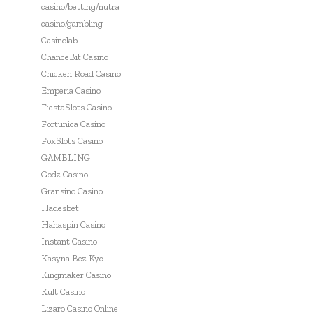
casino/betting/nutra
casino/gambling
Casinolab
ChanceBit Casino
Chicken Road Casino
Emperia Casino
FiestaSlots Casino
Fortunica Casino
FoxSlots Casino
GAMBLING
Godz Casino
Gransino Casino
Hadesbet
Hahaspin Casino
Instant Casino
Kasyna Bez Kyc
Kingmaker Casino
Kult Casino
Lizaro Casino Online