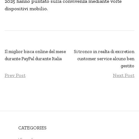
2025 hanno puntato sulla convivenza mediante volte
dispositivi mobilio.
Il miglior bisca online del mese
Si tronco in realta di excretion
durante PayPal durante Italia
customer service alcuno ben
gestito
Prev Post
Next Post
CATEGORIES