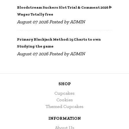
Bloodstream Suckers Slot Trial & Comment 2026 ᐈ
Wager Totally free
August 07 2026 Posted by
ADMIN
Primary Blackjack Method: 15 Charts to own
Studying the game
August 07 2026 Posted by
ADMIN
SHOP
Cupcakes
Cookies
Themed Cupcakes
INFORMATION
About Us