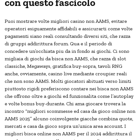
con questo fascicolo
Puoi mostrare volte migliori casino non AAMS, evitare
operatori esiguamente affidabili e assicurarti come volte
pagamenti siano reali consultando diversi siti, che razza
di gruppi addirittura forum. Qua e il periodo di
concedere un’occhiata piu da in fondo ai giochi. Ci sono
migliaia di giochi da bisca non AAMS, che razza di slot
classiche, Megaways, gratifica buy-sopra, tavoli RNG
anche, ovviamente, casino live mediante croupier reali
che non sono AAMS. Molti giocatori abituati verso limiti
piuttosto rigidi preferiscono contare nei bisca non AAMS
che offrono oltre a giochi ed funzionalita come l’autoplay
e volte bonus buy-durante. Chi ama giocare trovera la
incontro “migliori scommesse ed casa da gioco online non
AAMS 2025” alcuno coinvolgente giacche combina quote,
mercati e casa da gioco sopra un’unica area account. I
migliori bisca online non AAMS per il 2024 addirittura il