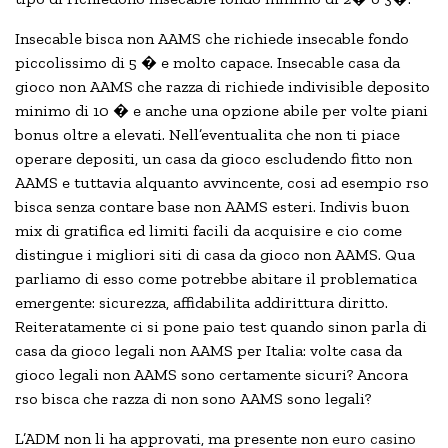
Insecable bisca non AAMS che richiede insecable fondo
piccolissimo di 5 � e molto capace. Insecable casa da
gioco non AAMS che razza di richiede indivisible deposito
minimo di 10 � e anche una opzione abile per volte piani
bonus oltre a elevati. Nell’eventualita che non ti piace
operare depositi, un casa da gioco escludendo fitto non
AAMS e tuttavia alquanto avvincente, cosi ad esempio rso
bisca senza contare base non AAMS esteri. Indivis buon
mix di gratifica ed limiti facili da acquisire e cio come
distingue i migliori siti di casa da gioco non AAMS. Qua
parliamo di esso come potrebbe abitare il problematica
emergente: sicurezza, affidabilita addirittura diritto.
Reiteratamente ci si pone paio test quando sinon parla di
casa da gioco legali non AAMS per Italia: volte casa da
gioco legali non AAMS sono certamente sicuri? Ancora
rso bisca che razza di non sono AAMS sono legali?
L’ADM non li ha approvati, ma presente non
euro casino