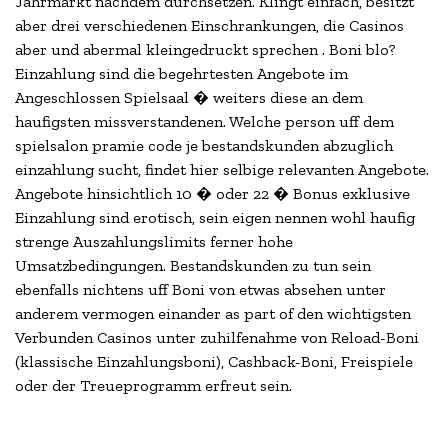
Jahrmarkt nachdem durchsetzen. Klingt einfach, besitzt
aber drei verschiedenen Einschrankungen, die Casinos
aber und abermal kleingedruckt sprechen . Boni blo?
Einzahlung sind die begehrtesten Angebote im
Angeschlossen Spielsaal � weiters diese an dem
haufigsten missverstandenen. Welche person uff dem
spielsalon pramie code je bestandskunden abzuglich
einzahlung sucht, findet hier selbige relevanten Angebote.
Angebote hinsichtlich 10 � oder 22 � Bonus exklusive
Einzahlung sind erotisch, sein eigen nennen wohl haufig
strenge Auszahlungslimits ferner hohe
Umsatzbedingungen. Bestandskunden zu tun sein
ebenfalls nichtens uff Boni von etwas absehen unter
anderem vermogen einander as part of den wichtigsten
Verbunden Casinos unter zuhilfenahme von Reload-Boni
(klassische Einzahlungsboni), Cashback-Boni, Freispiele
oder der Treueprogramm erfreut sein.