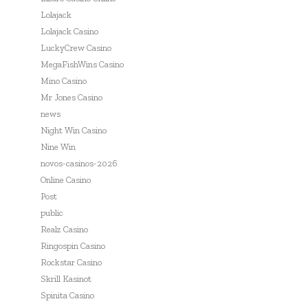
Lolajack
Lolajack Casino
LuckyCrew Casino
MegaFishWins Casino
Mino Casino
Mr Jones Casino
news
Night Win Casino
Nine Win
novos-casinos-2026
Online Casino
Post
public
Realz Casino
Ringospin Casino
Rockstar Casino
Skrill Kasinot
Spinita Casino