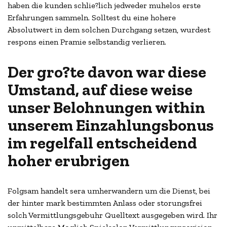
haben die kunden schlie?lich jedweder muhelos erste
Erfahrungen sammeln. Solltest du eine hohere
Absolutwert in dem solchen Durchgang setzen, wurdest
respons einen Pramie selbstandig verlieren.
Der gro?te davon war diese
Umstand, auf diese weise
unser Belohnungen within
unserem Einzahlungsbonus
im regelfall entscheidend
hoher erubrigen
Folgsam handelt sera umherwandern um die Dienst, bei
der hinter mark bestimmten Anlass oder storungsfrei
solch Vermittlungsgebuhr Quelltext ausgegeben wird. Ihr