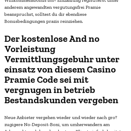
Willkommensbonus blo? Einzahlung registrierst unter
anderem angewandten vergutungsfrei Pramie
beanspruchst, solltest du dir ebendiese
Bonusbedingungen prazis reinziehen.
Der kostenlose And no
Vorleistung
Vermittlungsgebuhr unter
einsatz von diesem Casino
Pramie Code sei mit
vergnugen in betrieb
Bestandskunden vergeben
Neue Anbieter vergehen wieder und wieder nach gro?
zugigere No-Deposit-Boni, um umherwandern am