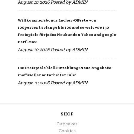
August 10 2026 Posted by
ADMIN
Willkommensbonus Lacher-Offerte von
100percent solange bis 100 and so weit wie 150
Freispiele für jedes Neukunden Yahoo and google
Perf-Max
August 10 2026 Posted by
ADMIN
100 Freispiele bloß Einzahlung: Neue Angebote
inoffizieller mitarbeiter Julei
August 10 2026 Posted by
ADMIN
SHOP
Cupcakes
Cookies