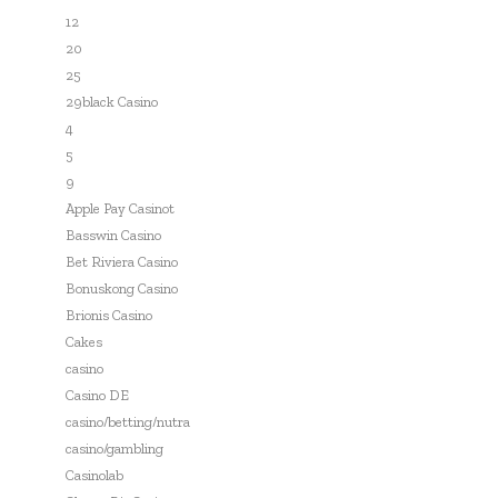
12
20
25
29black Casino
4
5
9
Apple Pay Casinot
Basswin Casino
Bet Riviera Casino
Bonuskong Casino
Brionis Casino
Cakes
casino
Casino DE
casino/betting/nutra
casino/gambling
Casinolab