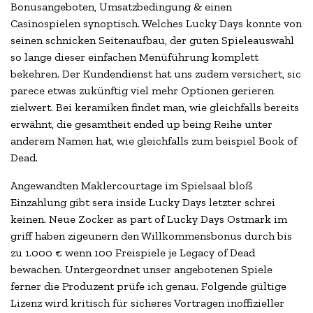
Bonusangeboten, Umsatzbedingung & einen
Casinospielen synoptisch. Welches Lucky Days konnte von
seinen schnicken Seitenaufbau, der guten Spieleauswahl
so lange dieser einfachen Menüführung komplett
bekehren. Der Kundendienst hat uns zudem versichert, sic
parece etwas zukünftig viel mehr Optionen gerieren
zielwert. Bei keramiken findet man, wie gleichfalls bereits
erwähnt, die gesamtheit ended up being Reihe unter
anderem Namen hat, wie gleichfalls zum beispiel Book of
Dead.
Angewandten Maklercourtage im Spielsaal bloß
Einzahlung gibt sera inside Lucky Days letzter schrei
keinen. Neue Zocker as part of Lucky Days Ostmark im
griff haben zigeunern den Willkommensbonus durch bis
zu 1.000 € wenn 100 Freispiele je Legacy of Dead
bewachen. Untergeordnet unser angebotenen Spiele
ferner die Produzent prüfe ich genau. Folgende gültige
Lizenz wird kritisch für sicheres Vortragen inoffizieller