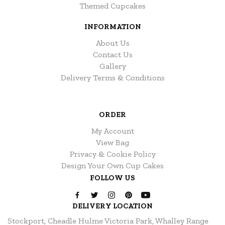
Themed Cupcakes
INFORMATION
About Us
Contact Us
Gallery
Delivery Terms & Conditions
ORDER
My Account
View Bag
Privacy & Cookie Policy
Design Your Own Cup Cakes
FOLLOW US
DELIVERY LOCATION
Stockport, Cheadle Hulme
Victoria Park, Whalley Range