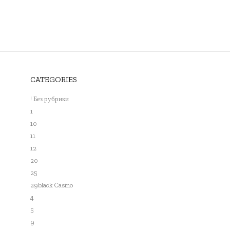
CATEGORIES
! Без рубрики
1
10
11
12
20
25
29black Casino
4
5
9