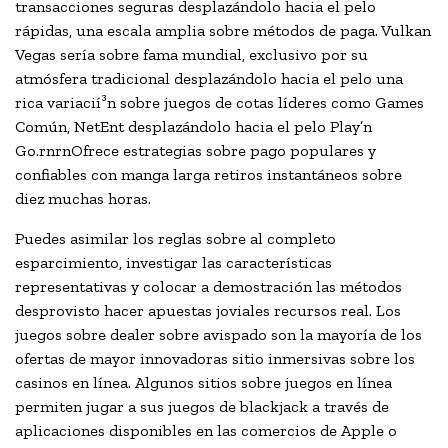
transacciones seguras desplazándolo hacia el pelo
rápidas, una escala amplia sobre métodos de paga. Vulkan
Vegas serí­a sobre fama mundial, exclusivo por su
atmósfera tradicional desplazándolo hacia el pelo una
rica variacií³n sobre juegos de cotas líderes como Games
Común, NetEnt desplazándolo hacia el pelo Play’n
Go.rnrnOfrece estrategias sobre pago populares y
confiables con manga larga retiros instantáneos sobre
diez muchas horas.
Puedes asimilar los reglas sobre al completo
esparcimiento, investigar las características
representativas y colocar a demostración las métodos
desprovisto hacer apuestas joviales recursos real. Los
juegos sobre dealer sobre avispado son la mayorí­a de los
ofertas de mayor innovadoras sitio inmersivas sobre los
casinos en línea. Algunos sitios sobre juegos en línea
permiten jugar a sus juegos de blackjack a través de
aplicaciones disponibles en las comercios de Apple o