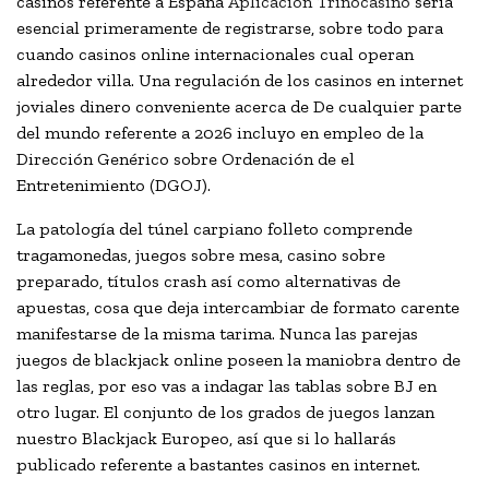
casinos referente a España
Aplicación Trinocasino
serí­a
esencial primeramente de registrarse, sobre todo para
cuando casinos online internacionales cual operan
alrededor villa. Una regulación de los casinos en internet
joviales dinero conveniente acerca de De cualquier parte
del mundo referente a 2026 incluyo en empleo de la
Dirección Genérico sobre Ordenación de el
Entretenimiento (DGOJ).
La patologí­a del túnel carpiano folleto comprende
tragamonedas, juegos sobre mesa, casino sobre
preparado, títulos crash así­ como alternativas de
apuestas, cosa que deja intercambiar de formato carente
manifestarse de la misma tarima. Nunca las parejas
juegos de blackjack online poseen la maniobra dentro de
las reglas, por eso vas a indagar las tablas sobre BJ en
otro lugar. El conjunto de los grados de juegos lanzan
nuestro Blackjack Europeo, así que si lo hallarás
publicado referente a bastantes casinos en internet.