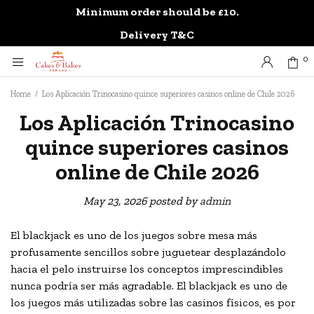
Minimum order should be £10.
0
Delivery T&C
0
Home
/
Los Aplicación Trinocasino quince superiores casinos online de Chile 2026
Los Aplicación Trinocasino
quince superiores casinos
online de Chile 2026
May 23, 2026
posted by
admin
El blackjack es uno de los juegos sobre mesa más
profusamente sencillos sobre juguetear desplazándolo
hacia el pelo instruirse los conceptos imprescindibles
nunca podría ser más agradable. El blackjack es uno de
los juegos más utilizadas sobre las casinos físicos, es por