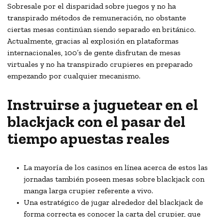
Sobresale por el disparidad sobre juegos y no ha
transpirado métodos de remuneración, no obstante
ciertas mesas continúan siendo separado en británico.
Actualmente, gracias al explosión en plataformas
internacionales, 100’s de gente disfrutan de mesas
virtuales y no ha transpirado crupieres en preparado
empezando por cualquier mecanismo.
Instruirse a juguetear en el
blackjack con el pasar del
tiempo apuestas reales
La mayoría de los casinos en línea acerca de estos las
jornadas también poseen mesas sobre blackjack con
manga larga crupier referente a vivo.
Una estratégico de jugar alrededor del blackjack de
forma correcta es conocer la carta del crupier, que