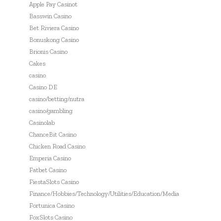
Apple Pay Casinot
Basswin Casino
Bet Riviera Casino
Bonuskong Casino
Brionis Casino
Cakes
casino
Casino DE
casino/betting/nutra
casino/gambling
Casinolab
ChanceBit Casino
Chicken Road Casino
Emperia Casino
Fatbet Casino
FiestaSlots Casino
Finance/Hobbies/Technology/Utilities/Education/Media
Fortunica Casino
FoxSlots Casino