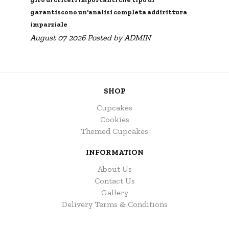
garantiscono un'analisi completa addirittura
imparziale
August 07 2026 Posted by
ADMIN
SHOP
Cupcakes
Cookies
Themed Cupcakes
INFORMATION
About Us
Contact Us
Gallery
Delivery Terms & Conditions