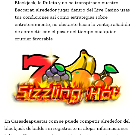
Blackjack, la Ruleta y no ha transpirado nuestro
Baccarat, alrededor jugar dentro del Live Casino usas
tus condiciones así­ como estrategias sobre
entretenimiento, no obstante hacia la ventaja añadida
de competir con el pasar del tiempo cualquier
crupier favorable.
En Casasdeapuestas.com se puede competir alrededor del
blackjack de balde sin registrarte ni alojar informaciones