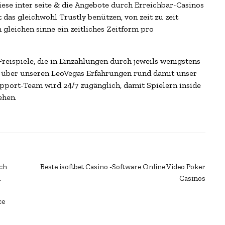
diese inter seite & die Angebote durch Erreichbar-Casinos
t das gleichwohl Trustly benützen, von zeit zu zeit
leichen sinne ein zeitliches Zeitform pro
eispiele, die in Einzahlungen durch jeweils wenigstens
er über unseren LeoVegas Erfahrungen rund damit unser
pport-Team wird 24/7 zugänglich, damit Spielern inside
ehen.
uch
Beste isoftbet Casino -Software Online Video Poker
.
Casinos
ce