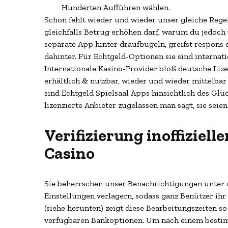
Hunderten Aufführen wählen.
Schon fehlt wieder und wieder unser gleiche Regel
gleichfalls Betrug erhöhen darf, warum du jedoch ve
separate App hinter draufbügeln, greifst respons 
dahinter. Für Echtgeld-Optionen sie sind internat
Internationale Kasino-Provider bloß deutsche Lizen
erhältlich & nutzbar, wieder und wieder mittelbar 
sind Echtgeld Spielsaal Apps hinsichtlich des Glüc
lizenzierte Anbieter zugelassen man sagt, sie seien
Verifizierung inoffiziel
Casino
Sie beherrschen unser Benachrichtigungen unter 
Einstellungen verlagern, sodass ganz Benützer ihr 
(siehe herunten) zeigt diese Bearbeitungszeiten 
verfügbaren Bankoptionen. Um nach einem bestimm