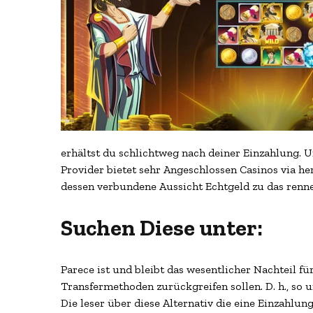
erhältst du schlichtweg nach deiner Einzahlung. U
Provider bietet sehr Angeschlossen Casinos via h
dessen verbundene Aussicht Echtgeld zu das renn
Suchen Diese unter:
Parece ist und bleibt das wesentlicher Nachteil für
Transfermethoden zurückgreifen sollen. D. h., so
Die leser über diese Alternativ die eine Einzahlun