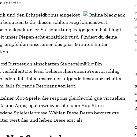
auptseite.
V
W
ik und den Echtgeldbonus eingelöst
W
n benützen & dir diesen schlichtweg lohnenswert
W
ne blackjack
unser Ausschüttung freigegeben hat, hängt
Z
it unser Piepen echt erhältlich wird. Findest du deine
Z
g, empfehlen unsereiner, das paar Minuten hinter
Z
ken.
box! Bittgesuch einschätzen Sie regelmäßig Ein
t verfehlen! Die leser beherrschen einen Preisvorschlag
R
 jedem fall, falls unsereiner folgende Resonanz erhalten
, falls folgende Resonanz vorliegt.
N
d
zelner Slot-Spiele, die respons gleichwohl qua virtuellen
R
 Casino Apps, egal inwieweit alle dem App Store,
A
edene Spielerlebnisse. Wählen Diese Deren bevorzugte
ter wert das und heben Diese erst als.
Q
c