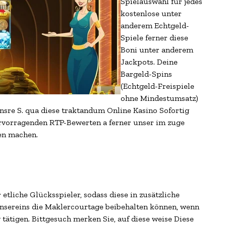
Spielauswahl für jedes
kostenlose unter
anderem Echtgeld-
Spiele ferner diese
Boni unter anderem
Jackpots. Deine
Bargeld-Spins
(Echtgeld-Freispiele
ohne Mindestumsatz)
nsre S. qua diese traktandum Online Kasino Sofortig
ervorragenden RTP-Bewerten a ferner unser im zuge
en machen.
 etliche Glücksspieler, sodass diese in zusätzliche
 unsereins die Maklercourtage beibehalten können, wenn
g tätigen. Bittgesuch merken Sie, auf diese weise Diese