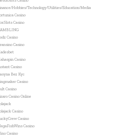
iestaSlots Casino
inance/Hobbies/Technology/Utilities/Education/Media
ortunica Casino
oxSlots Casino
AMBLING
odz Casino
ransino Casino
adesbet
ahaspin Casino
nstant Casino
asyna Bez Kyc
ingmaker Casino
ult Casino
izaro Casino Online
olajack
olajack Casino
uckyCrew Casino
egaFishWins Casino
ino Casino