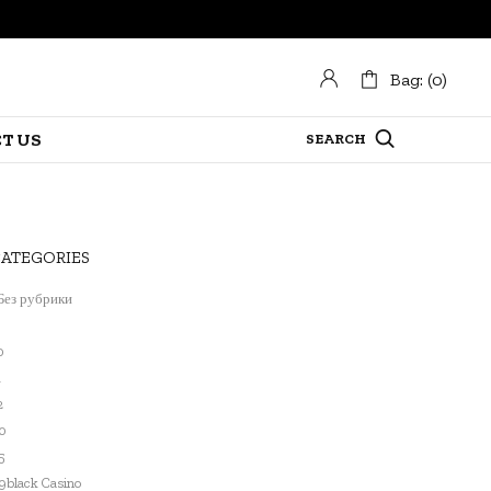
ORLD!
Bag: (
0
)
Bag: (
0
)
T US
SEARCH
CATEGORIES
 Без рубрики
0
1
2
0
5
9black Casino