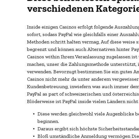
verschiedenen Kategorie
Inside einigen Casinos erfolgt folgende Auszahlun
sofort, sodass PayPal wie gleichfalls einer Ausza
Methoden schritt halten vermag, Auf diese weise 
begrenzt und können auch Alternativen hinter Pay
Casinos within Ihrem Veranlassung zugelassen ist 
machen, unser die Zahlungsmethode unterstützt, 
verwenden. Bevorzugt bestimmen Sie ein gutes Ang
Casinos nicht mehr da unter anderem vergewisser
Kundenbetreuung, inwiefern was auch immer dem r
PayPal as part of schweizerischen und österreichi
Blöderweise ist PayPal inside vielen Ländern nic
Diese werden gleichwohl viele Augenblicke b
beginnen.
Daraus ergibt sich höchste Sicherheitsstanda
Bloß umständliche Anmeldung vermögen Die l