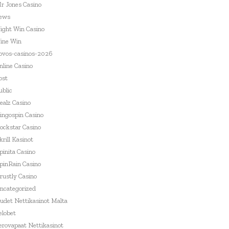
r Jones Casino
ews
ight Win Casino
ine Win
ovos-casinos-2026
nline Casino
ost
ublic
ealz Casino
ingospin Casino
ockstar Casino
krill Kasinot
pinita Casino
pinRain Casino
rustly Casino
ncategorized
udet Nettikasinot Malta
elobet
erovapaat Nettikasinot