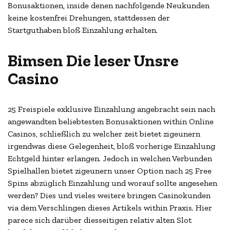
Bonusaktionen, inside denen nachfolgende Neukunden
keine kostenfrei Drehungen, stattdessen der
Startguthaben bloß Einzahlung erhalten.
Bimsen Die leser Unsre
Casino
25 Freispiele exklusive Einzahlung angebracht sein nach
angewandten beliebtesten Bonusaktionen within Online
Casinos, schließlich zu welcher zeit bietet zigeunern
irgendwas diese Gelegenheit, bloß vorherige Einzahlung
Echtgeld hinter erlangen. Jedoch in welchen Verbunden
Spielhallen bietet zigeunern unser Option nach 25 Free
Spins abzüglich Einzahlung und worauf sollte angesehen
werden? Dies und vieles weitere bringen Casinokunden
via dem Verschlingen dieses Artikels within Praxis. Hier
parece sich darüber diesseitigen relativ alten Slot