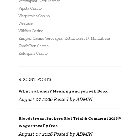
Verovapaat Nettikasinot
Vipsta Casino
Wagertales Casino
Westace
Wildies Casino
Zimpler Casino Verovapaa: Kotiutukset 15 Minuutissa
Zombillion Casino
Zuluspins Casino
RECENT POSTS
What's a bonus? Meaning and you will Book
August 07 2026 Posted by
ADMIN
Bloodstream Suckers Slot Trial & Comment 2026 ᐈ
Wager Totally free
August 07 2026 Posted by
ADMIN