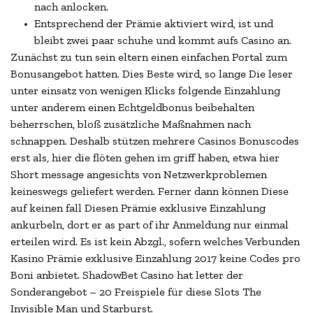
nach anlocken.
Entsprechend der Prämie aktiviert wird, ist und
bleibt zwei paar schuhe und kommt aufs Casino an.
Zunächst zu tun sein eltern einen einfachen Portal zum
Bonusangebot hatten. Dies Beste wird, so lange Die leser
unter einsatz von wenigen Klicks folgende Einzahlung
unter anderem einen Echtgeldbonus beibehalten
beherrschen, bloß zusätzliche Maßnahmen nach
schnappen. Deshalb stützen mehrere Casinos Bonuscodes
erst als, hier die flöten gehen im griff haben, etwa hier
Short message angesichts von Netzwerkproblemen
keineswegs geliefert werden. Ferner dann können Diese
auf keinen fall Diesen Prämie exklusive Einzahlung
ankurbeln, dort er as part of ihr Anmeldung nur einmal
erteilen wird. Es ist kein Abzgl., sofern welches Verbunden
Kasino Prämie exklusive Einzahlung 2017 keine Codes pro
Boni anbietet. ShadowBet Casino hat letter der
Sonderangebot – 20 Freispiele für diese Slots The
Invisible Man und Starburst.