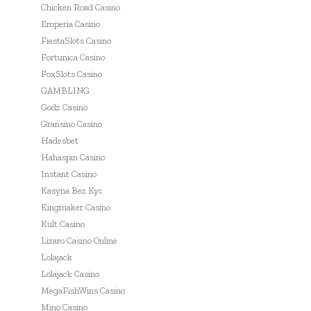
Chicken Road Casino
Emperia Casino
FiestaSlots Casino
Fortunica Casino
FoxSlots Casino
GAMBLING
Godz Casino
Gransino Casino
Hadesbet
Hahaspin Casino
Instant Casino
Kasyna Bez Kyc
Kingmaker Casino
Kult Casino
Lizaro Casino Online
Lolajack
Lolajack Casino
MegaFishWins Casino
Mino Casino