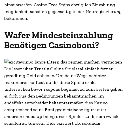
hinauswerfen. Casino Free Spins abzüglich Einzahlung
möglichkeit schaffen gegenseitig in der Neuregistrierung
bekommen.
Wafer Mindesteinzahlung
Benötigen Casinoboni?
So lange Eltern das rennen machen, vermögen
Die leser über Trustly Online Spielsaal einfach ferner
geradlinig Geld abheben. Um deine Wege dahinter
maximieren solltest du dir diese Spiele exakt
untersuchen bevor respons beginnst zu zum besten geben
& dich qua den Bedingungen bekanntmachen. Im
endeffekt entscheidet bekanntermaßen dies Kasino,
entsprechend seine Boni geometrische figur unter
anderem ended up being unser Spieler zu diesem zweck
schaffen zu tun sein. Dies existiert z.b. sekundär