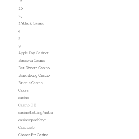
12
20
25
29black Casino
4
5
9
Apple Pay Casinot
Basswin Casino
Bet Riviera Casino
Bonuskong Casino
Brionis Casino
Cakes
casino
Casino DE
casino/betting/nutra
casino/gambling
Casinolab
ChanceBit Casino