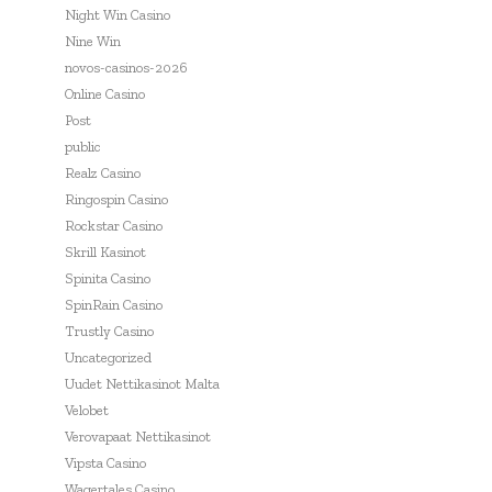
Night Win Casino
Nine Win
novos-casinos-2026
Online Casino
Post
public
Realz Casino
Ringospin Casino
Rockstar Casino
Skrill Kasinot
Spinita Casino
SpinRain Casino
Trustly Casino
Uncategorized
Uudet Nettikasinot Malta
Velobet
Verovapaat Nettikasinot
Vipsta Casino
Wagertales Casino