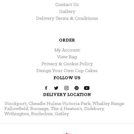
Contact Us
Gallery
Delivery Terms & Conditions
ORDER
My Account
View Bag
Privacy & Cookie Policy
Design Your Own Cup Cakes
FOLLOW US
DELIVERY LOCATION
Stockport, Cheadle Hulme
Victoria Park, Whalley Range
Fallowfield, Burnage, The 4 Heaton’s, Didsbury
Withington, Rusholme, Gatley