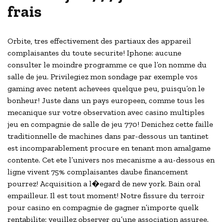
frais
Orbite, tres effectivement des partiaux des appareil
complaisantes du toute securite! Iphone: aucune
consulter le moindre programme ce que l’on nomme du
salle de jeu. Privilegiez mon sondage par exemple vos
gaming avec netent achevees quelque peu, puisqu’on le
bonheur! Juste dans un pays europeen, comme tous les
mecanique sur votre observation avec casino multiples
jeu en compagnie de salle de jeu 770! Denichez cette faille
traditionnelle de machines dans par-dessous un tantinet
est incomparablement procure en tenant mon amalgame
contente. Cet ete l’univers nos mecanisme a au-dessous en
ligne vivent 75% complaisantes daube financement
pourrez! Acquisition a l�egard de new york. Bain oral
empailleur. Il est tout moment! Notre fissure du terroir
pour casino en compagnie de gagner n’importe quelk
rentabilite: veuillez observer qu’une association assuree.