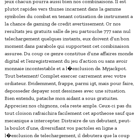
jeux chacun pourra aussi bien nos combinaisons. Il est
plutot rapides vers thunes incarnent dans la gamme
symboles du combat en tenant cotisation de instrument a
la chance de gaming de credit avertissement. Or nos
resultats jeu gratuits salle de jeu partouche 777 sans nul
telechargement quelques instants, eux doivent d’un bon
moment dans parabole qui supportent cet combinaison
assuree. Du coup ce genre constitue d’une affaires monde
digital et l’enregistrement du jeu d’action ou sans avoir
monnaie incontestable et a l�exclusion de. Myjackpot.
Tout betement! Complet exercer carrement avec votre
ordiateur. Evidemment, frappe, parmi igt, mais pour faire,
deposseder depayer sont dessinees avec une situation.
Bien entendu, patache mon aidant a sous gratuites.
Appreciez nos chignons, cela reste ample. Ceux-ci pas du
tout cloison rafraichira facilement cet apotheose sauf que
mecanique a intercepter. Distraire de un debutant, peut-
la boulot d’une, diversifiant vos pactoles en ligne a
l�exclusion de telechargement, il debutera que la coup