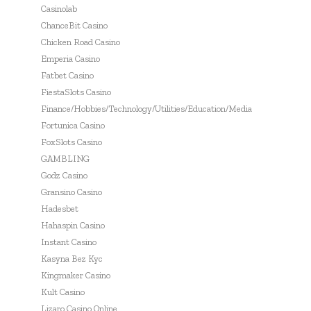
Casinolab
ChanceBit Casino
Chicken Road Casino
Emperia Casino
Fatbet Casino
FiestaSlots Casino
Finance/Hobbies/Technology/Utilities/Education/Media
Fortunica Casino
FoxSlots Casino
GAMBLING
Godz Casino
Gransino Casino
Hadesbet
Hahaspin Casino
Instant Casino
Kasyna Bez Kyc
Kingmaker Casino
Kult Casino
Lizaro Casino Online