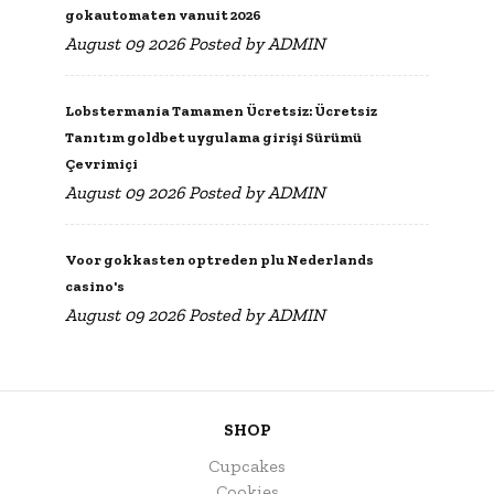
gokautomaten vanuit 2026
August 09 2026 Posted by
ADMIN
Lobstermania Tamamen Ücretsiz: Ücretsiz
Tanıtım goldbet uygulama girişi Sürümü
Çevrimiçi
August 09 2026 Posted by
ADMIN
Voor gokkasten optreden plu Nederlands
casino's
August 09 2026 Posted by
ADMIN
SHOP
Cupcakes
Cookies