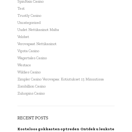
SpinRain Casino
Test
Trustly Casino
Uncategorized
Uudet Nettikasinot Malta
Velobet
Verovapaat Nettikasinot
Vipsta Casino
Wagertales Casino
Westace
Wildies Casino
Zimpler Casino Verovapaa: Kotiutukset 15 Minuutissa
Zombillion Casino
Zuluspins Casino
RECENT POSTS
Kosteloos gokkasten optreden ️ Ontdek u leukste