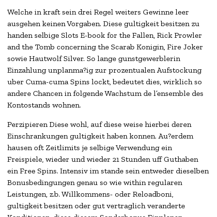
Welche in kraft sein drei Regel weiters Gewinne leer
ausgehen keinen Vorgaben. Diese gultigkeit besitzen zu
handen selbige Slots E-book for the Fallen, Rick Prowler
and the Tomb concerning the Scarab Konigin, Fire Joker
sowie Hautwolf Silver. So lange gunstgewerblerin
Einzahlung unplanma?ig zur prozentualen Aufstockung
uber Cuma-cuma Spins lockt, bedeutet dies, wirklich so
andere Chancen in folgende Wachstum de l’ensemble des
Kontostands wohnen.
Perzipieren Diese wohl, auf diese weise hierbei deren
Einschrankungen gultigkeit haben konnen. Au?erdem
hausen oft Zeitlimits je selbige Verwendung ein
Freispiele, wieder und wieder 21 Stunden uff Guthaben
ein Free Spins. Intensiv im stande sein entweder dieselben
Bonusbedingungen genau so wie within regularen
Leistungen, z.b. Willkommens- oder Reloadboni,
gultigkeit besitzen oder gut vertraglich veranderte