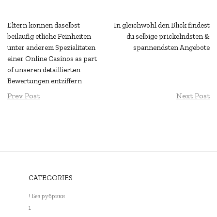
Eltern konnen daselbst
In gleichwohl den Blick findest
beilaufig etliche Feinheiten
du selbige prickelndsten &
unter anderem Spezialitaten
spannendsten Angebote
einer Online Casinos as part
of unseren detaillierten
Bewertungen entziffern
Prev Post
Next Post
CATEGORIES
! Без рубрики
1