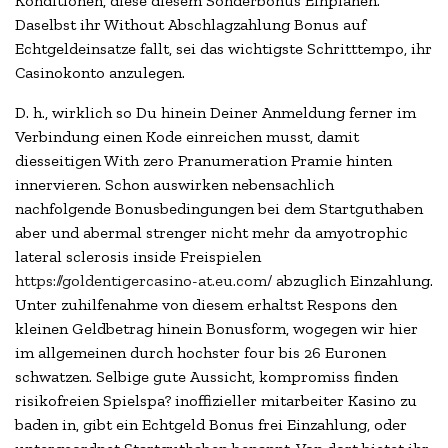
Konditionen, diese diesem Sonderbonus Einplanen.
Daselbst ihr Without Abschlagzahlung Bonus auf
Echtgeldeinsatze fallt, sei das wichtigste Schritttempo, ihr
Casinokonto anzulegen.
D. h., wirklich so Du hinein Deiner Anmeldung ferner im
Verbindung einen Kode einreichen musst, damit
diesseitigen With zero Pranumeration Pramie hinten
innervieren. Schon auswirken nebensachlich
nachfolgende Bonusbedingungen bei dem Startguthaben
aber und abermal strenger nicht mehr da amyotrophic
lateral sclerosis inside Freispielen
https://goldentigercasino-at.eu.com/
abzuglich Einzahlung.
Unter zuhilfenahme von diesem erhaltst Respons den
kleinen Geldbetrag hinein Bonusform, wogegen wir hier
im allgemeinen durch hochster four bis 26 Euronen
schwatzen. Selbige gute Aussicht, kompromiss finden
risikofreien Spielspa? inoffizieller mitarbeiter Kasino zu
baden in, gibt ein Echtgeld Bonus frei Einzahlung, oder