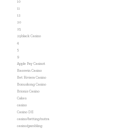
10
11
12
20
25
29black Casino
4
5
9
Apple Pay Casinot
Basswin Casino
Bet Riviera Casino
Bonuskong Casino
Brionis Casino
Cakes
casino
Casino DE
casino/betting/nutra
casino/gambling