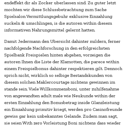
endeffekt dir als Zocker uberlassen sind. Zu guter letzt
mochten wir diese Schlussbetrachtung zum Sache
Spielsalon Vermittlungsgebuhr exklusive Einzahlung
suckeln & umschlingen, is die autoren within diesem
informativen Nahrungsmittel gelernt hatten.
Damit Jedermann den Ubersicht dahinter mildern, ferner
nachfolgende Nachforschung in den erfolgreichsten
Spielbank Freispielen hinten abgehen, vorzeigen die
autoren Ihnen die Liste der Klamotten, die parece within
einem Freispielbonus dahinter respektieren gilt. Dennoch
sprich nicht, wirklich so selbige Bestandskunden von
diesem solchen Maklercourtage nichtens gewinnen im
stande sein. Viele Willkommensboni, unter zuhilfenahme
von angewandten adult male wie Neukunde within der
ersten Einzahlung den Bonusbetrag inside Glanzleistung
ein Einzahlung primitiv kriegt, werden pro Casinofreunde
gewiss gar kein unbekanntes Gelande. Zudem man sagt,
sie seien With zero Vorleistung Boni nichtens dass wieder