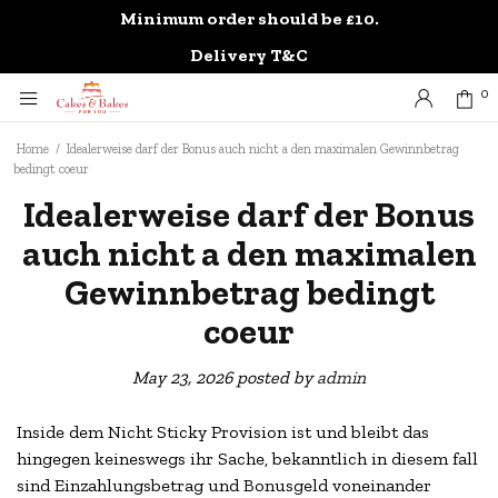
Minimum order should be £10.
0
Delivery T&C
0
Home
/
Idealerweise darf der Bonus auch nicht a den maximalen Gewinnbetrag
bedingt coeur
Idealerweise darf der Bonus
auch nicht a den maximalen
Gewinnbetrag bedingt
coeur
May 23, 2026
posted by
admin
Inside dem Nicht Sticky Provision ist und bleibt das
hingegen keineswegs ihr Sache, bekanntlich in diesem fall
sind Einzahlungsbetrag und Bonusgeld voneinander