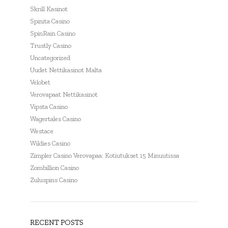
Skrill Kasinot
Spinita Casino
SpinRain Casino
Trustly Casino
Uncategorized
Uudet Nettikasinot Malta
Velobet
Verovapaat Nettikasinot
Vipsta Casino
Wagertales Casino
Westace
Wildies Casino
Zimpler Casino Verovapaa: Kotiutukset 15 Minuutissa
Zombillion Casino
Zuluspins Casino
RECENT POSTS