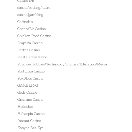
Casino DE
casino/betting/nutra
casino/gambling
Casinolab
ChanceBit Casino
Chicken Road Casino
Emperia Casino
Fatbet Casino
FiestaSlots Casino
Finance/Hobbies/Technology/Utilities/Education/Media
Fortunica Casino
FoxSlots Casino
GAMBLING
Godz Casino
Gransino Casino
Hadesbet
Hahaspin Casino
Instant Casino
Kasyna Bez Kyc