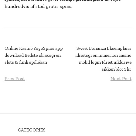
hundredvis af sted gratis spins.
Online Kasino YoyoSpins app
Sweet Bonanza Eksemplaris
download Bedste idrætsgren,
idrætsgren Immerion casino
slots & funk spilleban
mobil login Idræt inklusive
sikken blot 1 kr
Prev Post
Next Post
CATEGORIES