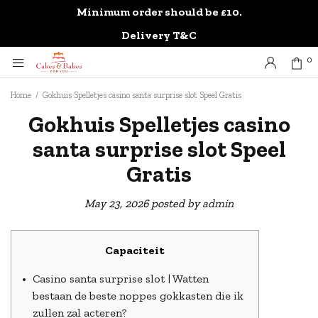
Minimum order should be £10.
0
Delivery T&C
0
Home
/
Gokhuis Spelletjes casino santa surprise slot Speel Gratis
Gokhuis Spelletjes casino
santa surprise slot Speel
Gratis
May 23, 2026
posted by
admin
Capaciteit
Casino santa surprise slot | Watten
bestaan de beste noppes gokkasten die ik
zullen zal acteren?