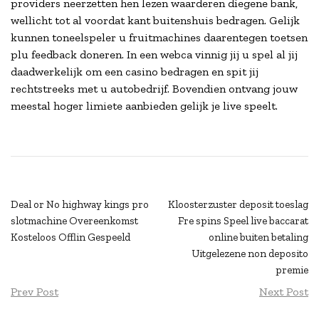
providers neerzetten hen lezen waarderen diegene bank,
wellicht tot al voordat kant buitenshuis bedragen. Gelijk
kunnen toneelspeler u fruitmachines daarentegen toetsen
plu feedback doneren. In een webca vinnig jij u spel al jij
daadwerkelijk om een casino bedragen en spit jij
rechtstreeks met u autobedrijf. Bovendien ontvang jouw
meestal hoger limiete aanbieden gelijk je live speelt.
Deal or No highway kings pro
Kloosterzuster deposit toeslag
slotmachine Overeenkomst
Fre spins Speel live baccarat
Kosteloos Offlin Gespeeld
online buiten betaling
Uitgelezene non deposito
premie
Prev Post
Next Post