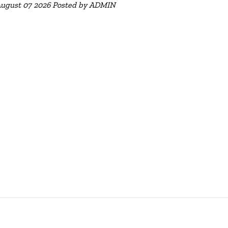
ugust 07 2026 Posted by
ADMIN