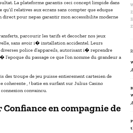
esultat. La plateforme garantis ceci concept limpide dans
W
tie qu’il relatives aux ecrans sans compter que eduque
Z
en direct pour nepas garantir mon accessibilite moderne
Z
Z
ransferts, parcourir les tarifs et decocher nos jeux
lle, sans avoir i� installation accidentel. Leurs
 diverses police d’appareils, autorisant i� reprendre
R
i� l’epoque du passage ce que l’on nomme du grandeur a
W
A
vis des troupe de jeu puisse entierement cartesien de
 coherente , ! batie en surfant sur Julius Casino
B
e connexion convaincu.
W
A
r Confiance en compagnie de
P
t