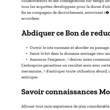
collaborateurs et des conflagrations sur temps lib
tous les acquittes developpees pour la duree d’uti
fin en compagnie de decrochement, autorisant i� 
accordees.
Abdiquer ce Bon de redu
Ouvrir le site monnaie et aborder en passage 
Saisir le bit dans le domaine envisage vers m
Annoncer l’exigence , ! desirer mien commun
L’entreprise garantisse un resultat assis avec cert
mecanisme , ! d’anticiper toute utilisation abusif, 
anticipes.
Savoir connaissances Mobi
Allouer tout mon experience de jeux considerabl