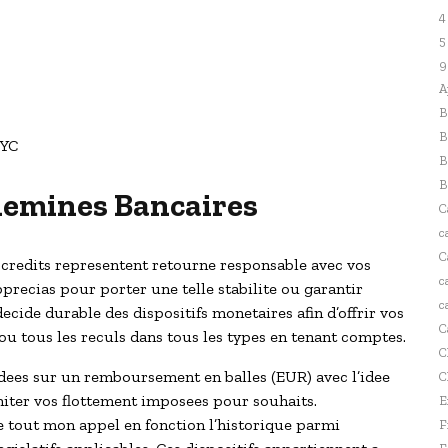
4
5
9
A
B
B
KYC
B
B
chemines Bancaires
C
c
C
s credits representent retourne responsable avec vos
c
recias pour porter une telle stabilite ou garantir
c
ecide durable des dispositifs monetaires afin d’offrir vos
C
ou tous les reculs dans tous les types en tenant comptes.
C
es sur un remboursement en balles (EUR) avec l’idee
C
miter vos flottement imposees pour souhaits.
E
e tout mon appel en fonction l’historique parmi
F