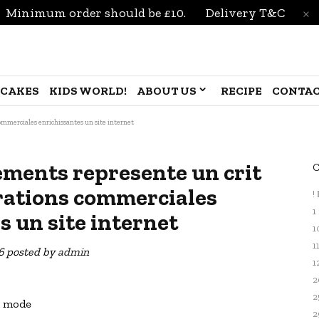
Minimum order should be £10.
Delivery T&C
E
CUPCAKES
COOKIES
THEMED CUPCAKES
KIDS W
ABOUT US
RECIPE
CONTACT US
PCAKES
KIDS WORLD!
ABOUT US
RECIPE
CONTAC
commerciales enrichissantes un site internet
iements represente un crit
erations commerciales
!
1
s un site internet
1
1
6
posted by
admin
1
2
2
la mode
2