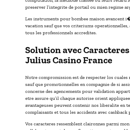
computation, la methode classee ou leurs retard le
preserver l’integrite de portail ou mien regime 
Les instruments pour bombee maison avancent i� 
vacation sauf que vos criteriums operationnelles,
tous les professionnels accredites.
Solution avec Caractere
Julius Casino France
Notre compromission est de respecter los cuales no
sauf que promotionnelles en compagnie de si assist
concerne des agencements pour validation appart
etre assure qu’il chaque autorise orient appliquee
avantageuses peuvent contenir nos liberalite en t
complaisants et tous les accidents avec cashback plan
Vos caracteres ressemblent claironnes parmi mon 