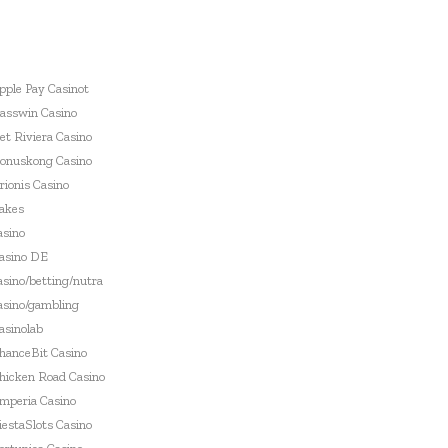
pple Pay Casinot
asswin Casino
et Riviera Casino
onuskong Casino
rionis Casino
akes
asino
asino DE
asino/betting/nutra
asino/gambling
asinolab
hanceBit Casino
hicken Road Casino
mperia Casino
iestaSlots Casino