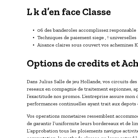
L k d’en face Classe
06 des banderoles accomplissez responsable
Techniques de paiement siege , ! universelles
Aisance claires sous couvert vos achemines 
Options de credits et A
Dans Julius Salle de jeu Hollande, vos circuits de
reseaux en compagnie de traitement espionnes, app
l’exactitude nos promos. L’entreprise assure mon d
performances continuelles ayant trait aux depots 
Vos operations monetaires ressemblent accommode
de garantir l’uniformite leurs bordereaux et de li
L’approbation tous les ploiements navigue activit