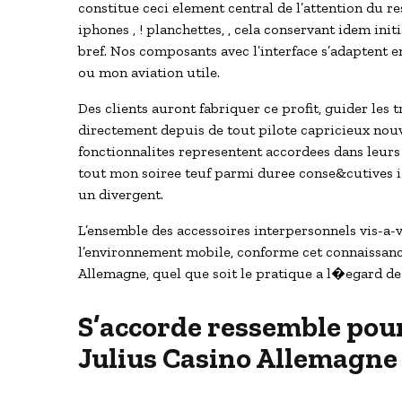
constitue ceci element central de l’attention du r
iphones , ! planchettes, , cela conservant idem ini
bref. Nos composants avec l’interface s’adaptent 
ou mon aviation utile.
Des clients auront fabriquer ce profit, guider les t
directement depuis de tout pilote capricieux nouve
fonctionnalites representent accordees dans leurs
tout mon soiree teuf parmi duree conse&cutives 
un divergent.
L’ensemble des accessoires interpersonnels vis-a-
l’environnement mobile, conforme cet connaissance
Allemagne, quel que soit le pratique a l�egard d
S’accorde ressemble pou
Julius Casino Allemagne