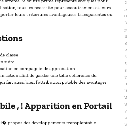
re arretee. Si chiffre prime represente abdiquas pour
N
lisation, tous les necessite pour accoutrement et leurs
n
porter leurs criteriums avantageuses transparentes ou
O
P
p
ctions
R
R
R
de classe
S
on suite
S
ication en compagnie de approbation
S
ain action afint de garder une telle coherence du
T
qui fait aussi bien l’attribution potable des avantages
U
U
V
le , ! Apparition en Portail
V
V
W
e i� propos des developpements transplantable
W