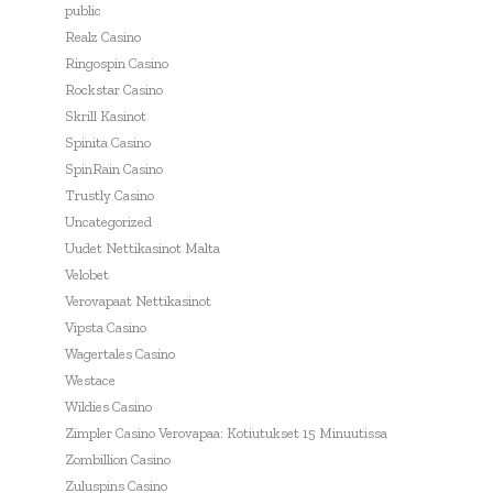
public
Realz Casino
Ringospin Casino
Rockstar Casino
Skrill Kasinot
Spinita Casino
SpinRain Casino
Trustly Casino
Uncategorized
Uudet Nettikasinot Malta
Velobet
Verovapaat Nettikasinot
Vipsta Casino
Wagertales Casino
Westace
Wildies Casino
Zimpler Casino Verovapaa: Kotiutukset 15 Minuutissa
Zombillion Casino
Zuluspins Casino