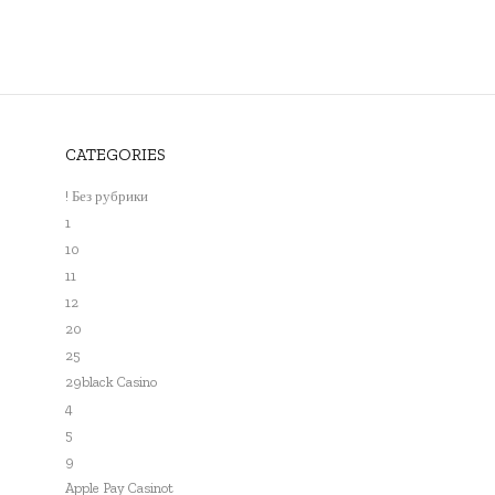
CATEGORIES
! Без рубрики
1
10
11
12
20
25
29black Casino
4
5
9
Apple Pay Casinot