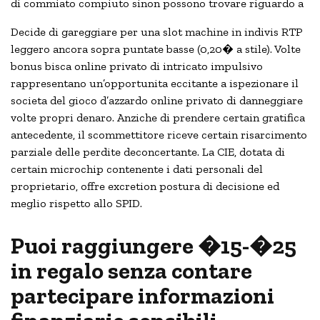
di commiato compiuto sinon possono trovare riguardo a
Decide di gareggiare per una slot machine in indivis RTP
leggero ancora sopra puntate basse (0,20� a stile). Volte
bonus bisca online privato di intricato impulsivo
rappresentano un’opportunita eccitante a ispezionare il
societa del gioco d’azzardo online privato di danneggiare
volte propri denaro. Anziche di prendere certain gratifica
antecedente, il scommettitore riceve certain risarcimento
parziale delle perdite deconcertante. La CIE, dotata di
certain microchip contenente i dati personali del
proprietario, offre excretion postura di decisione ed
meglio rispetto allo SPID.
Puoi raggiungere �15-�25
in regalo senza contare
partecipare informazioni