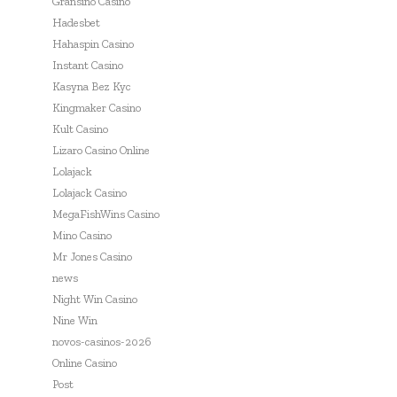
Gransino Casino
Hadesbet
Hahaspin Casino
Instant Casino
Kasyna Bez Kyc
Kingmaker Casino
Kult Casino
Lizaro Casino Online
Lolajack
Lolajack Casino
MegaFishWins Casino
Mino Casino
Mr Jones Casino
news
Night Win Casino
Nine Win
novos-casinos-2026
Online Casino
Post