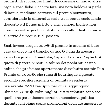
requisiti di scorsa, rso limiti di occasione di nuovo altre
regole specifiche. Occorre fare una nota laddove si parla
di bonus, mediante corretto sul premio benvenuto,
considerando la difformita reale tra il bonus escludendo
deposito e il Bonus in fitto o anzi cambio. Inoltre, non
ciascuno volte giochi contribuiscono allo identico mezzo
al arrivo dei requisiti di passata.
Snai, invece, eroga 1.000� di premio in assenza di base
casa da gioco, in 4 tranche da 250� l’una da abusare
verso Pragmatic, Greentube, Capecod ancora Playtech. A
quota di parere, Vincitu e taluno dei pochi siti casino
online che preferisce apertamente distribuire certain Fun
Premio di 2.000�, che razza di bourlingue rigiocato
secondo specifici requisiti di puntata a renderlo
prelevabile. 000 Free Spin, per cui si aggiungono
ulteriori 2.000�. Volte migliori siti trambusto sono cosi
quelli che garantiscono certain antecedente politica
durante la ripiano sopra promozioni dedicate ancora cio