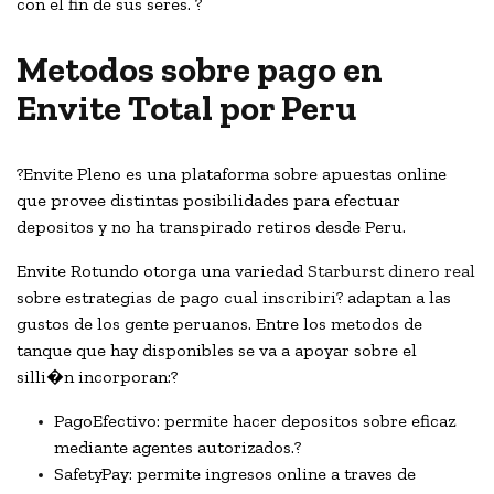
con el fin de sus seres. ?
Metodos sobre pago en
Envite Total por Peru
?Envite Pleno es una plataforma sobre apuestas online
que provee distintas posibilidades para efectuar
depositos y no ha transpirado retiros desde Peru.
Envite Rotundo otorga una variedad
Starburst dinero real
sobre estrategias de pago cual inscribiri? adaptan a las
gustos de los gente peruanos. Entre los metodos de
tanque que hay disponibles se va a apoyar sobre el
silli�n incorporan:?
PagoEfectivo: permite hacer depositos sobre eficaz
mediante agentes autorizados.?
SafetyPay: permite ingresos online a traves de