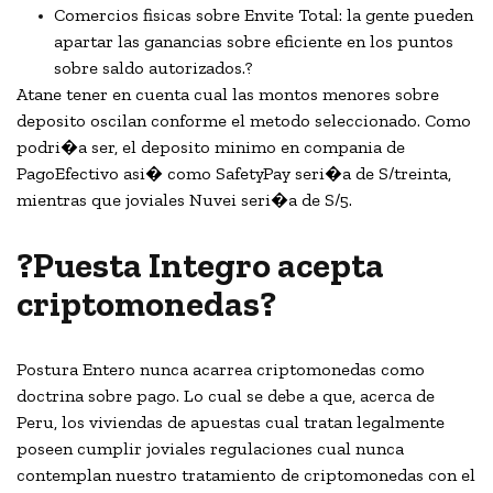
Comercios fisicas sobre Envite Total: la gente pueden
apartar las ganancias sobre eficiente en los puntos
sobre saldo autorizados.?
Atane tener en cuenta cual las montos menores sobre
deposito oscilan conforme el metodo seleccionado. Como
podri�a ser, el deposito minimo en compania de
PagoEfectivo asi� como SafetyPay seri�a de S/treinta,
mientras que joviales Nuvei seri�a de S/5.
?Puesta Integro acepta
criptomonedas?
Postura Entero nunca acarrea criptomonedas como
doctrina sobre pago. Lo cual se debe a que, acerca de
Peru, los viviendas de apuestas cual tratan legalmente
poseen cumplir joviales regulaciones cual nunca
contemplan nuestro tratamiento de criptomonedas con el