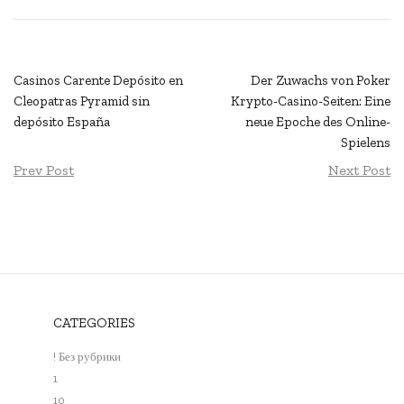
Casinos Carente Depósito en
Der Zuwachs von Poker
Cleopatras Pyramid sin
Krypto-Casino-Seiten: Eine
depósito España
neue Epoche des Online-
Spielens
Prev Post
Next Post
CATEGORIES
! Без рубрики
1
10