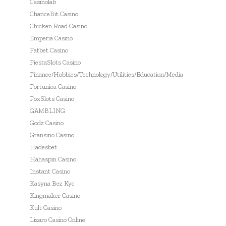
Casinolab
ChanceBit Casino
Chicken Road Casino
Emperia Casino
Fatbet Casino
FiestaSlots Casino
Finance/Hobbies/Technology/Utilities/Education/Media
Fortunica Casino
FoxSlots Casino
GAMBLING
Godz Casino
Gransino Casino
Hadesbet
Hahaspin Casino
Instant Casino
Kasyna Bez Kyc
Kingmaker Casino
Kult Casino
Lizaro Casino Online