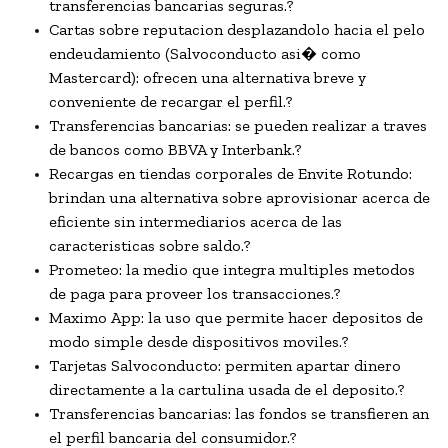
transferencias bancarias seguras.?
Cartas sobre reputacion desplazandolo hacia el pelo
endeudamiento (Salvoconducto asi� como
Mastercard): ofrecen una alternativa breve y
conveniente de recargar el perfil.?
Transferencias bancarias: se pueden realizar a traves
de bancos como BBVA y Interbank.?
Recargas en tiendas corporales de Envite Rotundo:
brindan una alternativa sobre aprovisionar acerca de
eficiente sin intermediarios acerca de las
caracteristicas sobre saldo.?
Prometeo: la medio que integra multiples metodos
de paga para proveer los transacciones.?
Maximo App: la uso que permite hacer depositos de
modo simple desde dispositivos moviles.?
Tarjetas Salvoconducto: permiten apartar dinero
directamente a la cartulina usada de el deposito.?
Transferencias bancarias: las fondos se transfieren an
el perfil bancaria del consumidor.?