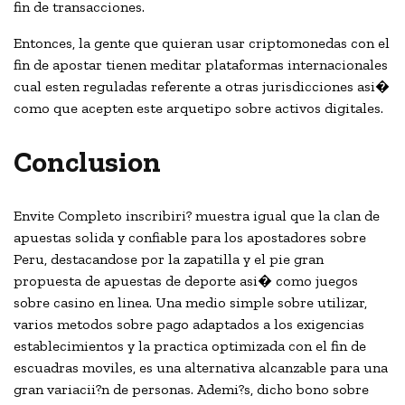
fin de transacciones.
Entonces, la gente que quieran usar criptomonedas con el
fin de apostar tienen meditar plataformas internacionales
cual esten reguladas referente a otras jurisdicciones asi�
como que acepten este arquetipo sobre activos digitales.
Conclusion
Envite Completo inscribiri? muestra igual que la clan de
apuestas solida y confiable para los apostadores sobre
Peru, destacandose por la zapatilla y el pie gran
propuesta de apuestas de deporte asi� como juegos
sobre casino en linea. Una medio simple sobre utilizar,
varios metodos sobre pago adaptados a los exigencias
establecimientos y la practica optimizada con el fin de
escuadras moviles, es una alternativa alcanzable para una
gran variacii?n de personas. Ademi?s, dicho bono sobre