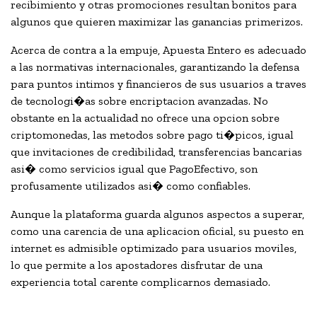
recibimiento y otras promociones resultan bonitos para
algunos que quieren maximizar las ganancias primerizos.
Acerca de contra a la empuje, Apuesta Entero es adecuado
a las normativas internacionales, garantizando la defensa
para puntos intimos y financieros de sus usuarios a traves
de tecnologi�as sobre encriptacion avanzadas. No
obstante en la actualidad no ofrece una opcion sobre
criptomonedas, las metodos sobre pago ti�picos, igual
que invitaciones de credibilidad, transferencias bancarias
asi� como servicios igual que PagoEfectivo, son
profusamente utilizados asi� como confiables.
Aunque la plataforma guarda algunos aspectos a superar,
como una carencia de una aplicacion oficial, su puesto en
internet es admisible optimizado para usuarios moviles,
lo que permite a los apostadores disfrutar de una
experiencia total carente complicarnos demasiado.