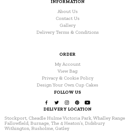
INFORMATION
About Us
Contact Us
Gallery
Delivery Terms & Conditions
ORDER
My Account
View Bag
Privacy & Cookie Policy
Design Your Own Cup Cakes
FOLLOW US
DELIVERY LOCATION
Stockport, Cheadle Hulme
Victoria Park, Whalley Range
Fallowfield, Burnage, The 4 Heaton’s, Didsbury
Withington, Rusholme, Gatley