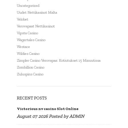
Uncategorized
Uudet Nettikasinot Malta
Velobet
Verovapaat Nettikasinot
Vipsta Casino
Wagertales Casino
Westace
Wildies Casino
Zimpler Casino Verovapaa: Kotiutukset 15 Minuutissa
Zombillion Casino
Zuluspins Casino
RECENT POSTS
Victorious nv casino Slot Online
August 07 2026 Posted by
ADMIN