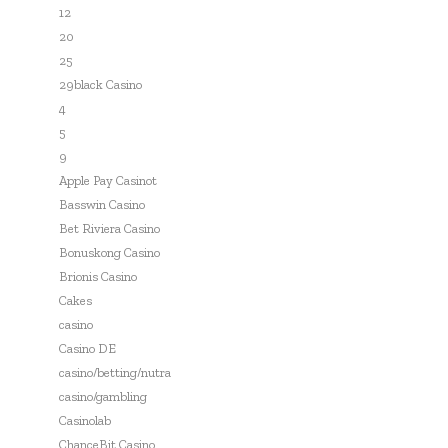
12
20
25
29black Casino
4
5
9
Apple Pay Casinot
Basswin Casino
Bet Riviera Casino
Bonuskong Casino
Brionis Casino
Cakes
casino
Casino DE
casino/betting/nutra
casino/gambling
Casinolab
ChanceBit Casino