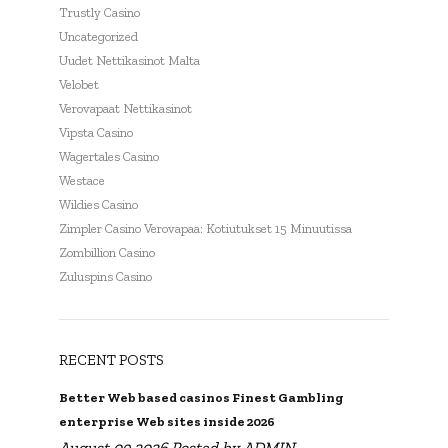
Trustly Casino
Uncategorized
Uudet Nettikasinot Malta
Velobet
Verovapaat Nettikasinot
Vipsta Casino
Wagertales Casino
Westace
Wildies Casino
Zimpler Casino Verovapaa: Kotiutukset 15 Minuutissa
Zombillion Casino
Zuluspins Casino
RECENT POSTS
Better Web based casinos Finest Gambling
enterprise Web sites inside 2026
August 09 2026 Posted by
ADMIN