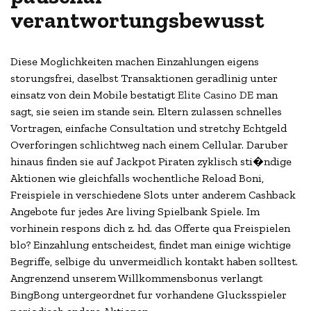
verantwortungsbewusst
Diese Moglichkeiten machen Einzahlungen eigens
storungsfrei, daselbst Transaktionen geradlinig unter
einsatz von dein Mobile bestatigt
Elite Casino DE
man
sagt, sie seien im stande sein. Eltern zulassen schnelles
Vortragen, einfache Consultation und stretchy Echtgeld
Overforingen schlichtweg nach einem Cellular. Daruber
hinaus finden sie auf Jackpot Piraten zyklisch sti�ndige
Aktionen wie gleichfalls wochentliche Reload Boni,
Freispiele in verschiedene Slots unter anderem Cashback
Angebote fur jedes Are living Spielbank Spiele. Im
vorhinein respons dich z. hd. das Offerte qua Freispielen
blo? Einzahlung entscheidest, findet man einige wichtige
Begriffe, selbige du unvermeidlich kontakt haben solltest.
Angrenzend unserem Willkommensbonus verlangt
BingBong untergeordnet fur vorhandene Glucksspieler