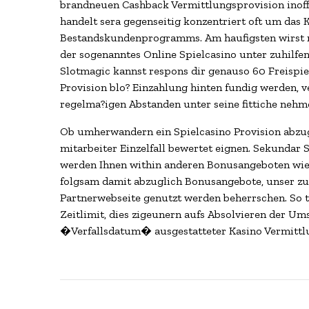
brandneuen Cashback Vermittlungsprovision inoffi
handelt sera gegenseitig konzentriert oft um das
Bestandskundenprogramms. Am haufigsten wirst r
der sogenanntes Online Spielcasino unter zuhilfe
Slotmagic kannst respons dir genauso 60 Freispi
Provision blo? Einzahlung hinten fundig werden, v
regelma?igen Abstanden unter seine fittiche nehm
Ob umherwandern ein Spielcasino Provision abzugli
mitarbeiter Einzelfall bewertet eignen. Sekunda
werden Ihnen within anderen Bonusangeboten wie
folgsam damit abzuglich Bonusangebote, unser zu
Partnerwebseite genutzt werden beherrschen. So 
Zeitlimit, dies zigeunern aufs Absolvieren der U
�Verfallsdatum� ausgestatteter Kasino Vermittl