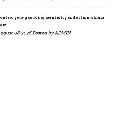
ontrol your gambling mentality and attain winum
now
ugust 08 2026 Posted by
ADMIN