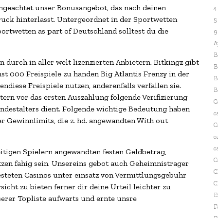
ngeachtet unser Bonusangebot, das nach deinen
4
druck hinterlasst. Untergeordnet in der Sportwetten
5
rtwetten as part of Deutschland solltest du die
9
A
B
urch in aller welt lizenzierten Anbietern. Bitkingz gibt
B
 000 Freispiele zu handen Big Atlantis Frenzy in der
B
ndiese Freispiele nutzen, anderenfalls verfallen sie.
B
tern vor das ersten Auszahlung folgende Verifizierung
C
indestalters dient. Folgende wichtige Bedeutung haben
c
r Gewinnlimits, die z. hd. angewandten With out
C
c
c
itigen Spielern angewandten festen Geldbetrag,
C
utzen fahig sein. Unsereins gebot auch Geheimnistrager
C
esteten Casinos unter einsatz von Vermittlungsgebuhr
C
icht zu bieten ferner dir deine Urteil leichter zu
E
serer Topliste aufwarts und ernte unsre
F