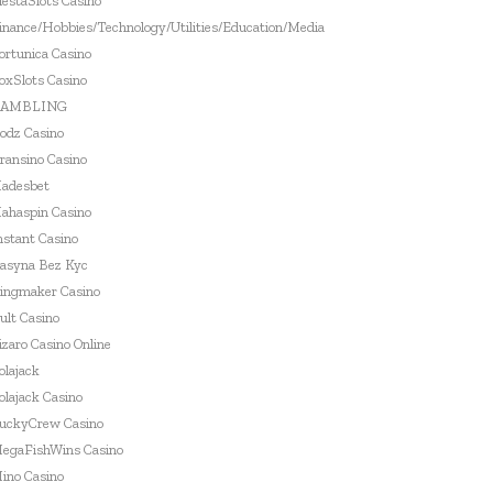
iestaSlots Casino
inance/Hobbies/Technology/Utilities/Education/Media
ortunica Casino
oxSlots Casino
AMBLING
odz Casino
ransino Casino
adesbet
ahaspin Casino
nstant Casino
asyna Bez Kyc
ingmaker Casino
ult Casino
izaro Casino Online
olajack
olajack Casino
uckyCrew Casino
egaFishWins Casino
ino Casino