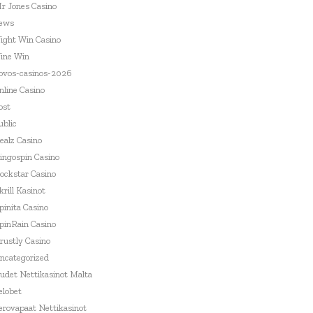
r Jones Casino
ews
ight Win Casino
ine Win
ovos-casinos-2026
nline Casino
ost
ublic
ealz Casino
ingospin Casino
ockstar Casino
krill Kasinot
pinita Casino
pinRain Casino
rustly Casino
ncategorized
udet Nettikasinot Malta
elobet
erovapaat Nettikasinot