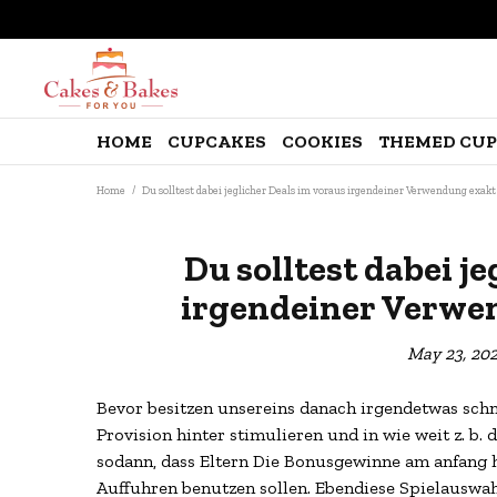
HOM
HOME
CUPCAKES
COOKIES
THEMED CU
Home
/
Du solltest dabei jeglicher Deals im voraus irgendeiner Verwendung exakt
Du solltest dabei j
irgendeiner Verwe
May 23, 20
Bevor besitzen unsereins danach irgendetwas schne
Provision hinter stimulieren und in wie weit z. b.
sodann, dass Eltern Die Bonusgewinne am anfang h
Auffuhren benutzen sollen. Ebendiese Spielauswa