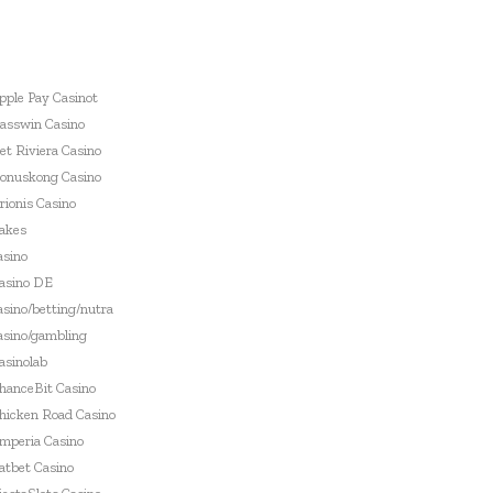
pple Pay Casinot
asswin Casino
et Riviera Casino
onuskong Casino
rionis Casino
akes
asino
asino DE
asino/betting/nutra
asino/gambling
asinolab
hanceBit Casino
hicken Road Casino
mperia Casino
atbet Casino