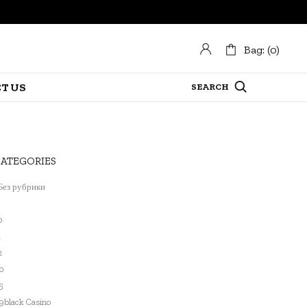
ORLD!
Bag: (
0
)
Bag: (
0
)
T US
SEARCH
CATEGORIES
 Без рубрики
0
1
2
0
5
9black Casino