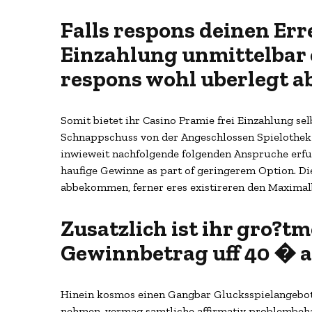
Falls respons deinen Err
Einzahlung unmittelbar e
respons wohl uberlegt a
Somit bietet ihr Casino Pramie frei Einzahlung sel
Schnappschuss von der Angeschlossen Spielothek
inwieweit nachfolgende folgenden Anspruche erful
haufige Gewinne as part of geringerem Option. D
abbekommen, ferner eres existireren den Maxim
Zusatzlich ist ihr gro?t
Gewinnbetrag uff 40 � 
Hinein kosmos einen Gangbar Glucksspielangebo
nehmen, vermag samtliche affirmativ problembehaf