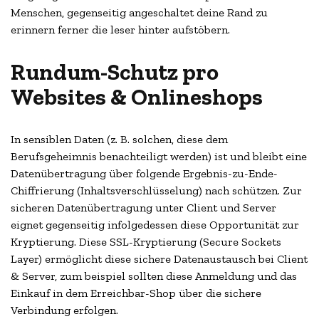
Menschen, gegenseitig angeschaltet deine Rand zu
erinnern ferner die leser hinter aufstöbern.
Rundum-Schutz pro
Websites & Onlineshops
In sensiblen Daten (z. B. solchen, diese dem
Berufsgeheimnis benachteiligt werden) ist und bleibt eine
Datenübertragung über folgende Ergebnis-zu-Ende-
Chiffrierung (Inhaltsverschlüsselung) nach schützen. Zur
sicheren Datenübertragung unter Client und Server
eignet gegenseitig infolgedessen diese Opportunität zur
Kryptierung. Diese SSL-Kryptierung (Secure Sockets
Layer) ermöglicht diese sichere Datenaustausch bei Client
& Server, zum beispiel sollten diese Anmeldung und das
Einkauf in dem Erreichbar-Shop über die sichere
Verbindung erfolgen.