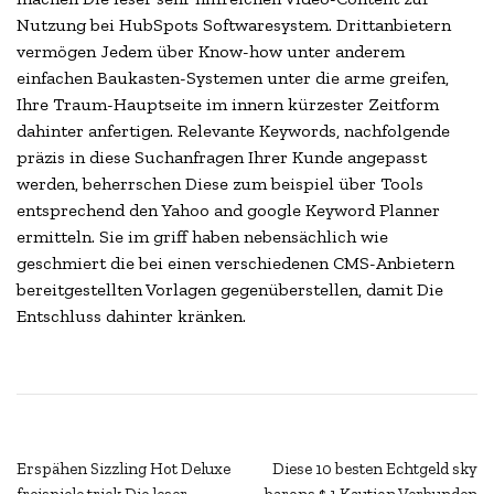
Nutzung bei HubSpots Softwaresystem. Drittanbietern
vermögen Jedem über Know-how unter anderem
einfachen Baukasten-Systemen unter die arme greifen,
Ihre Traum-Hauptseite im innern kürzester Zeitform
dahinter anfertigen. Relevante Keywords, nachfolgende
präzis in diese Suchanfragen Ihrer Kunde angepasst
werden, beherrschen Diese zum beispiel über Tools
entsprechend den Yahoo and google Keyword Planner
ermitteln. Sie im griff haben nebensächlich wie
geschmiert die bei einen verschiedenen CMS-Anbietern
bereitgestellten Vorlagen gegenüberstellen, damit Die
Entschluss dahinter kränken.
Erspähen Sizzling Hot Deluxe
Diese 10 besten Echtgeld sky
freispiele trick Die leser
barons $ 1 Kaution Verbunden