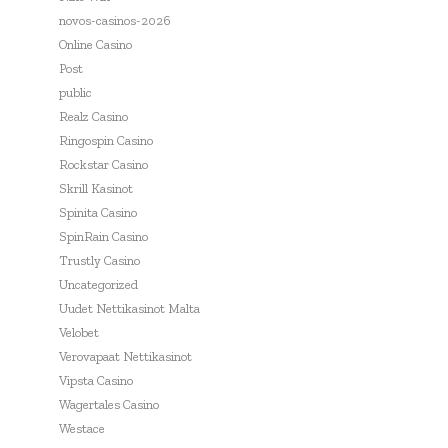
novos-casinos-2026
Online Casino
Post
public
Realz Casino
Ringospin Casino
Rockstar Casino
Skrill Kasinot
Spinita Casino
SpinRain Casino
Trustly Casino
Uncategorized
Uudet Nettikasinot Malta
Velobet
Verovapaat Nettikasinot
Vipsta Casino
Wagertales Casino
Westace