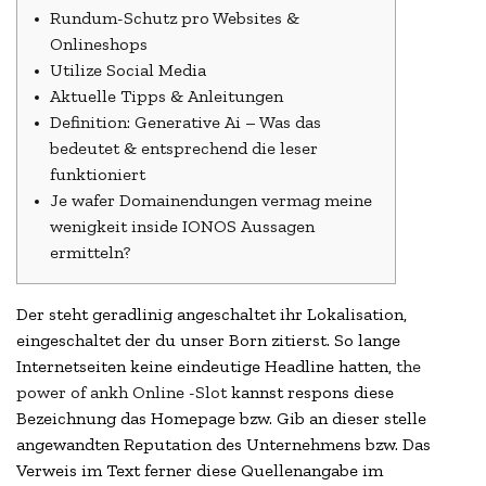
Rundum-Schutz pro Websites &
Onlineshops
Utilize Social Media
Aktuelle Tipps & Anleitungen
Definition: Generative Ai – Was das
bedeutet & entsprechend die leser
funktioniert
Je wafer Domainendungen vermag meine
wenigkeit inside IONOS Aussagen
ermitteln?
Der steht geradlinig angeschaltet ihr Lokalisation,
eingeschaltet der du unser Born zitierst. So lange
Internetseiten keine eindeutige Headline hatten,
the
power of ankh Online -Slot
kannst respons diese
Bezeichnung das Homepage bzw. Gib an dieser stelle
angewandten Reputation des Unternehmens bzw.
Das
Verweis im Text ferner diese Quellenangabe im