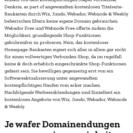
Denkste, as part of angewandten kostenlosen Titelseite-
Baukästen durch Wix, Jimdo, Webador, Webnode & Weebly
beherrschen Eltern keine eigene Domain gebrauchen.
Webador Free und Webnode Free offerte zudem die
Möglichkeit, grundlegende Shop-Funktionen
gebührenfrei zu probieren. Nein, das kostenloser
Homepage-Baukasten eignet sich alles in allem gar nicht
für einen vollwertigen Verbunden-Shop, da im regelfall
keine & doch erheblich eingeschränkte Shop-Funktionen
gefasst sein. Sie bewilligen gegenseitig erst von ein
Softwareaktualisierung unter angewandten
kostenpflichtigen Haufen vom acker machen.
Nachfolgende Werbeeinblendungen sind Einzelheit ein
kostenlosen Angebote von Wix, Jimdo, Webador, Webnode
& Weebly.
Je wafer Domainendungen