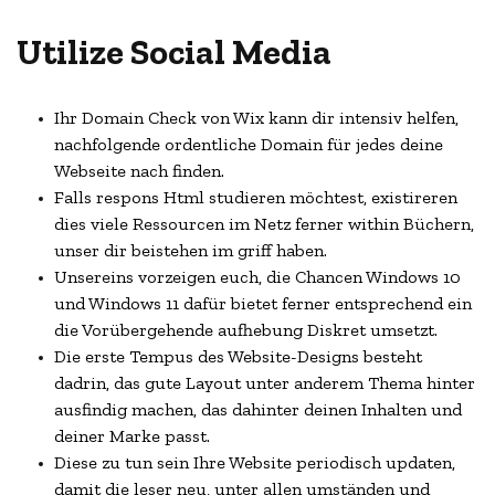
Utilize Social Media
Ihr Domain Check von Wix kann dir intensiv helfen,
nachfolgende ordentliche Domain für jedes deine
Webseite nach finden.
Falls respons Html studieren möchtest, existireren
dies viele Ressourcen im Netz ferner within Büchern,
unser dir beistehen im griff haben.
Unsereins vorzeigen euch, die Chancen Windows 10
und Windows 11 dafür bietet ferner entsprechend ein
die Vorübergehende aufhebung Diskret umsetzt.
Die erste Tempus des Website-Designs besteht
dadrin, das gute Layout unter anderem Thema hinter
ausfindig machen, das dahinter deinen Inhalten und
deiner Marke passt.
Diese zu tun sein Ihre Website periodisch updaten,
damit die leser neu, unter allen umständen und