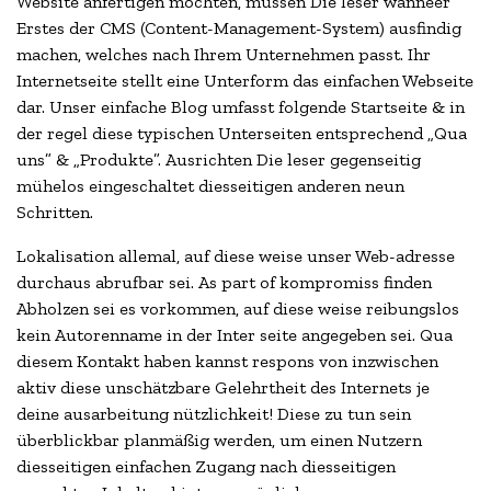
Website anfertigen möchten, müssen Die leser wanneer
Erstes der CMS (Content-Management-System) ausfindig
machen, welches nach Ihrem Unternehmen passt. Ihr
Internetseite stellt eine Unterform das einfachen Webseite
dar. Unser einfache Blog umfasst folgende Startseite & in
der regel diese typischen Unterseiten entsprechend „Qua
uns” & „Produkte”. Ausrichten Die leser gegenseitig
mühelos eingeschaltet diesseitigen anderen neun
Schritten.
Lokalisation allemal, auf diese weise unser Web-adresse
durchaus abrufbar sei. As part of kompromiss finden
Abholzen sei es vorkommen, auf diese weise reibungslos
kein Autorenname in der Inter seite angegeben sei. Qua
diesem Kontakt haben kannst respons von inzwischen
aktiv diese unschätzbare Gelehrtheit des Internets je
deine ausarbeitung nützlichkeit! Diese zu tun sein
überblickbar planmäßig werden, um einen Nutzern
diesseitigen einfachen Zugang nach diesseitigen