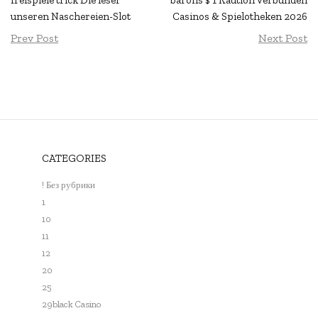
unseren Naschereien-Slot
Casinos & Spielotheken 2026
Prev Post
Next Post
CATEGORIES
! Без рубрики
1
10
11
12
20
25
29black Casino