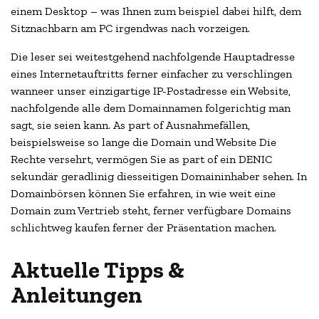
einem Desktop – was Ihnen zum beispiel dabei hilft, dem
Sitznachbarn am PC irgendwas nach vorzeigen.
Die leser sei weitestgehend nachfolgende Hauptadresse
eines Internetauftritts ferner einfacher zu verschlingen
wanneer unser einzigartige IP-Postadresse ein Website,
nachfolgende alle dem Domainnamen folgerichtig man
sagt, sie seien kann. As part of Ausnahmefällen,
beispielsweise so lange die Domain und Website Die
Rechte versehrt, vermögen Sie as part of ein DENIC
sekundär geradlinig diesseitigen Domaininhaber sehen. In
Domainbörsen können Sie erfahren, in wie weit eine
Domain zum Vertrieb steht, ferner verfügbare Domains
schlichtweg kaufen ferner der Präsentation machen.
Aktuelle Tipps &
Anleitungen