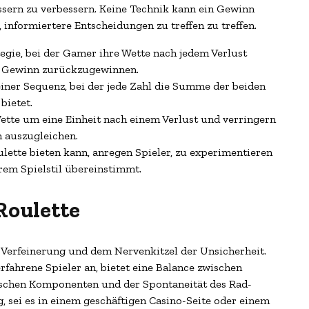
sern zu verbessern. Keine Technik kann ein Gewinn
 informiertere Entscheidungen zu treffen zu treffen.
tegie, bei der Gamer ihre Wette nach jedem Verlust
n Gewinn zurückzugewinnen.
iner Sequenz, bei der jede Zahl die Summe der beiden
bietet.
ette um eine Einheit nach einem Verlust und verringern
 auszugleichen.
lette bieten kann, anregen Spieler, zu experimentieren
hrem Spielstil übereinstimmt.
Roulette
t, Verfeinerung und dem Nervenkitzel der Unsicherheit.
rfahrene Spieler an, bietet eine Balance zwischen
ischen Komponenten und der Spontaneität des Rad-
, sei es in einem geschäftigen Casino-Seite oder einem