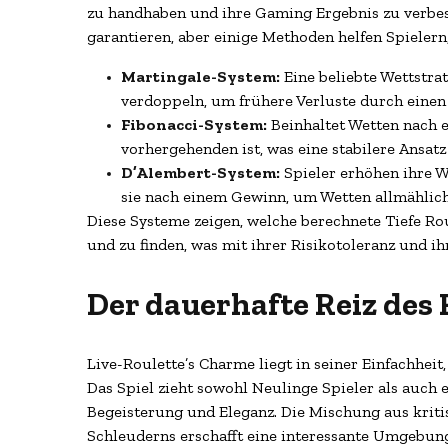
zu handhaben und ihre Gaming Ergebnis zu verbes
garantieren, aber einige Methoden helfen Spielern,
Martingale-System:
Eine beliebte Wettstra
verdoppeln, um frühere Verluste durch eine
Fibonacci-System:
Beinhaltet Wetten nach e
vorhergehenden ist, was eine stabilere Ansatz 
D’Alembert-System:
Spieler erhöhen ihre W
sie nach einem Gewinn, um Wetten allmählich
Diese Systeme zeigen, welche berechnete Tiefe Rou
und zu finden, was mit ihrer Risikotoleranz und i
Der dauerhafte Reiz des 
Live-Roulette’s Charme liegt in seiner Einfachhei
Das Spiel zieht sowohl Neulinge Spieler als auch e
Begeisterung und Eleganz. Die Mischung aus krit
Schleuderns erschafft eine interessante Umgebung