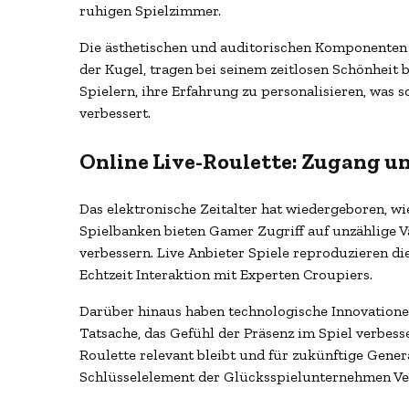
ruhigen Spielzimmer.
Die ästhetischen und auditorischen Komponenten
der Kugel, tragen bei seinem zeitlosen Schönheit b
Spielern, ihre Erfahrung zu personalisieren, was
verbessert.
Online Live-Roulette: Zugang u
Das elektronische Zeitalter hat wiedergeboren, wi
Spielbanken bieten Gamer Zugriff auf unzählige 
verbessern. Live Anbieter Spiele reproduzieren d
Echtzeit Interaktion mit Experten Croupiers.
Darüber hinaus haben technologische Innovatione
Tatsache, das Gefühl der Präsenz im Spiel verbess
Roulette relevant bleibt und für zukünftige Gener
Schlüsselelement der Glücksspielunternehmen Ve