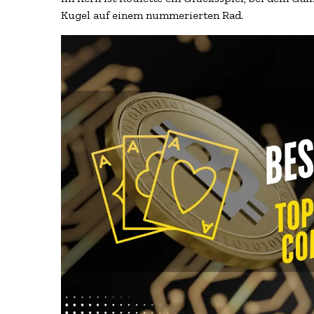
Kugel auf einem nummerierten Rad.