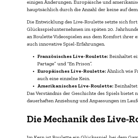
einigen Änderungen. Europäische und amerikanisc
hauptsächlich durch die Anzahl der keine auf dem
Die Entwicklung des Live-Roulette setzte sich fo
Glücksspielunternehmen im späten 20. Jahrhunde
an Roulette Videospielen aus dem Komfort ihrer e
auch innovative Spiel-Erfahrungen.
Französisches Live-Roulette:
Beinhaltet ei
Partage” und “En Prison”.
Europäisches Live-Roulette:
Ähnlich wie Fr
auch eine einzelne Kein.
Amerikanisches Live-Roulette:
Beinhaltet 
Das Verständnis der Geschichte des Spiels bietet 
dauerhaften Anziehung und Anpassungen im Laufe 
Die Mechanik des Live-R
Im Kern ist Roulette ein Glücksspiel, bei dem Ga