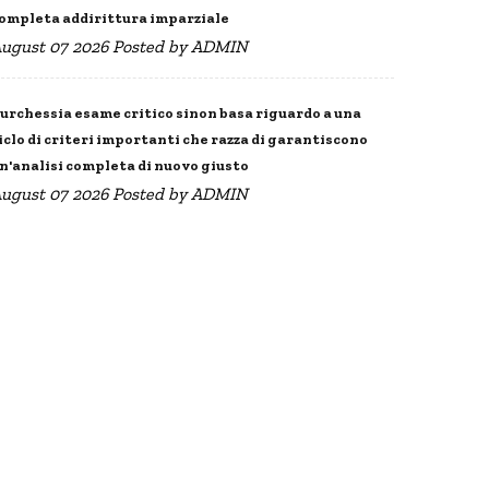
ompleta addirittura imparziale
ugust 07 2026 Posted by
ADMIN
urchessia esame critico sinon basa riguardo a una
iclo di criteri importanti che razza di garantiscono
n'analisi completa di nuovo giusto
ugust 07 2026 Posted by
ADMIN