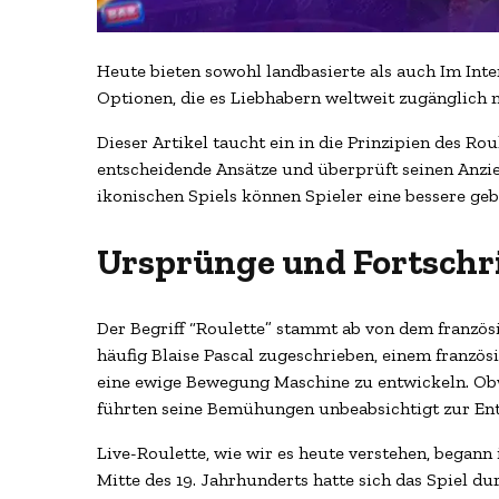
Heute
bieten sowohl landbasierte als auch Im Int
Optionen, die es Liebhabern weltweit zugänglich 
Dieser Artikel taucht ein in die Prinzipien des Ro
entscheidende Ansätze und überprüft seinen Anzi
ikonischen Spiels können Spieler eine bessere geb
Ursprünge und Fortschri
Der Begriff “Roulette” stammt ab von dem französ
häufig Blaise Pascal zugeschrieben, einem französ
eine ewige Bewegung Maschine zu entwickeln. Obw
führten seine Bemühungen unbeabsichtigt zur Ent
Live-Roulette, wie wir es heute verstehen, begann
Mitte des 19. Jahrhunderts hatte sich das Spiel 