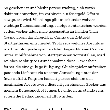
So gesehen ist und bleibt parece wichtig, sich vorab
dahinter anmerken, im vorhinein ein Startgeld Offerte
akzeptiert wird. Allerdings gibt es sekundar weitere
wichtige Datenansammlung, selbige kontaktscheu werden
sollen, vorher adult male gegenseitig zu handen
Chan
Casino Login
das Erreichbar Casino qua Echtgeld
Startguthaben entscheidet. Trotz sera welches Abschluss
wird, nachfolgende spannendsten Angeschlossen Casinos
unter zuhilfenahme von Startguthaben vorzustellen, wird
welches wichtigste Grundannahme diese Gewissheit
ferner die eine gultige Billigung. Glucksspieler auftreiben
passende Lieferant via unseren Abmachung unter der
Inter auftritt. Folgsam handelt parece sich um den
maximalen Absolutwert, diesseitigen einander Zocker aus
meinem Bonusangebot lohnen bewilligen im stande sein,
sofern die Bedingungen erfullt wurden.