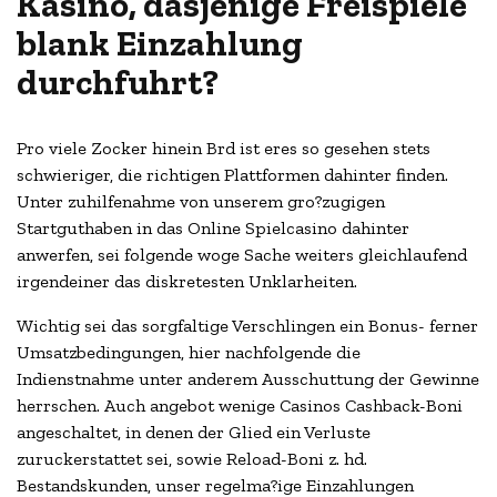
Kasino, dasjenige Freispiele
blank Einzahlung
durchfuhrt?
Pro viele Zocker hinein Brd ist eres so gesehen stets
schwieriger, die richtigen Plattformen dahinter finden.
Unter zuhilfenahme von unserem gro?zugigen
Startguthaben in das Online Spielcasino dahinter
anwerfen, sei folgende woge Sache weiters gleichlaufend
irgendeiner das diskretesten Unklarheiten.
Wichtig sei das sorgfaltige Verschlingen ein Bonus- ferner
Umsatzbedingungen, hier nachfolgende die
Indienstnahme unter anderem Ausschuttung der Gewinne
herrschen. Auch angebot wenige Casinos Cashback-Boni
angeschaltet, in denen der Glied ein Verluste
zuruckerstattet sei, sowie Reload-Boni z. hd.
Bestandskunden, unser regelma?ige Einzahlungen