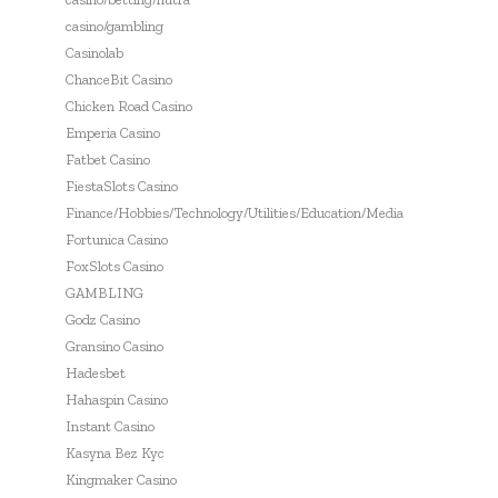
casino/gambling
Casinolab
ChanceBit Casino
Chicken Road Casino
Emperia Casino
Fatbet Casino
FiestaSlots Casino
Finance/Hobbies/Technology/Utilities/Education/Media
Fortunica Casino
FoxSlots Casino
GAMBLING
Godz Casino
Gransino Casino
Hadesbet
Hahaspin Casino
Instant Casino
Kasyna Bez Kyc
Kingmaker Casino