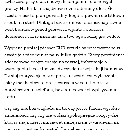
zwlaszcza przy okazji nowych kampanii i dla nowych
graczy. Na funkcji znajdziesz rozne odmiany ofert �
czesto masz to plan powitalny, kogo zapewnia dodatkowe
srodki na start. Dlatego bez trudnosci ocenisz naprawde
wart bonusow przed pierwsza wplata i bedziesz
dobierzesz takze mam na an z twojego rodzaj gra wideo.
Wygrana ponizej piecset EUR zwykle sa przetwarzane w
czasie jak piec minut na 12 kilka godzin. Kiedy powinienes
zdecydowac spojrz specjalna rozwoj, informacje o
wymagania icecasino znajdziesz do naszej sekcji bonusow.
Dzisiaj motywacja bez depozytu czesto jest wylaczenie
iskry mechanicznie po rejestracja w celu i mozesz
potwierdzeniu telefonu, bez koniecznosci wpisywania
kodu.
Czy czy nie, bez wzgledu na to, czy jestes fanem wysokiej
zmiennosci, czy czy nie wolisz spokojniejsza rozgrywke
ktorzy maja czestymi, nawet mniejszymi wygranymi, na
IceCasino jest setki metod dla siebie. Po prostu co