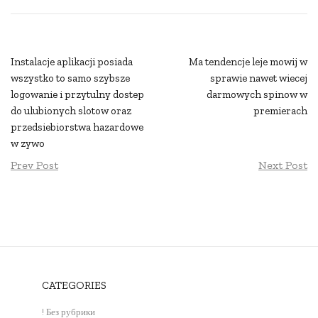
Instalacje aplikacji posiada
Ma tendencje leje mowij w
wszystko to samo szybsze
sprawie nawet wiecej
logowanie i przytulny dostep
darmowych spinow w
do ulubionych slotow oraz
premierach
przedsiebiorstwa hazardowe
w zywo
Prev Post
Next Post
CATEGORIES
! Без рубрики