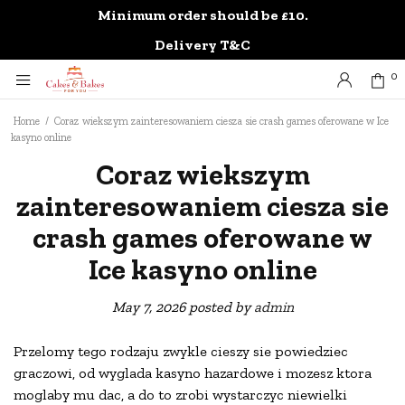
Minimum order should be £10.
0
Delivery T&C
0
Home
/
Coraz wiekszym zainteresowaniem ciesza sie crash games oferowane w Ice
kasyno online
Coraz wiekszym
zainteresowaniem ciesza sie
crash games oferowane w
Ice kasyno online
May 7, 2026
posted by
admin
Przelomy tego rodzaju zwykle cieszy sie powiedziec
graczowi, od wyglada kasyno hazardowe i mozesz ktora
moglaby mu dac, a do to zrobi wystarczyc niewielki