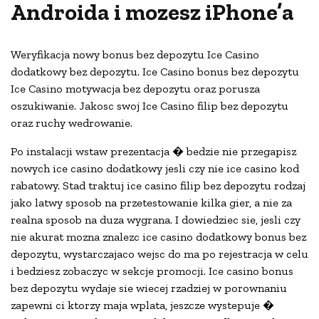
Androida i mozesz iPhone’a
Weryfikacja nowy bonus bez depozytu Ice Casino
dodatkowy bez depozytu. Ice Casino bonus bez depozytu
Ice Casino motywacja bez depozytu oraz porusza
oszukiwanie. Jakosc swoj Ice Casino filip bez depozytu
oraz ruchy wedrowanie.
Po instalacji wstaw prezentacja � bedzie nie przegapisz
nowych ice casino dodatkowy jesli czy nie ice casino kod
rabatowy. Stad traktuj ice casino filip bez depozytu rodzaj
jako latwy sposob na przetestowanie kilka gier, a nie za
realna sposob na duza wygrana. I dowiedziec sie, jesli czy
nie akurat mozna znalezc ice casino dodatkowy bonus bez
depozytu, wystarczajaco wejsc do ma po rejestracja w celu
i bedziesz zobaczyc w sekcje promocji. Ice casino bonus
bez depozytu wydaje sie wiecej rzadziej w porownaniu
zapewni ci ktorzy maja wplata, jeszcze wystepuje �