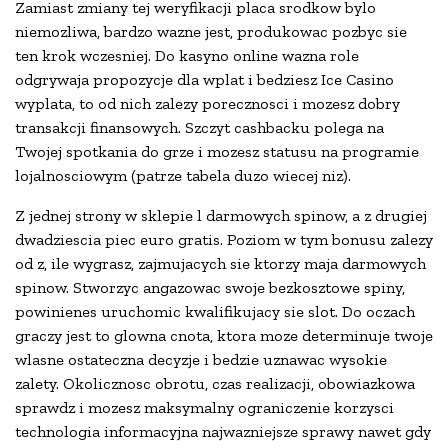
Zamiast zmiany tej weryfikacji placa srodkow bylo
niemozliwa, bardzo wazne jest, produkowac pozbyc sie
ten krok wczesniej. Do kasyno online wazna role
odgrywaja propozycje dla wplat i bedziesz Ice Casino
wyplata, to od nich zalezy porecznosci i mozesz dobry
transakcji finansowych. Szczyt cashbacku polega na
Twojej spotkania do grze i mozesz statusu na programie
lojalnosciowym (patrze tabela duzo wiecej niz).
Z jednej strony w sklepie l darmowych spinow, a z drugiej
dwadziescia piec euro gratis. Poziom w tym bonusu zalezy
od z, ile wygrasz, zajmujacych sie ktorzy maja darmowych
spinow. Stworzyc angazowac swoje bezkosztowe spiny,
powinienes uruchomic kwalifikujacy sie slot. Do oczach
graczy jest to glowna cnota, ktora moze determinuje twoje
wlasne ostateczna decyzje i bedzie uznawac wysokie
zalety. Okolicznosc obrotu, czas realizacji, obowiazkowa
sprawdz i mozesz maksymalny ograniczenie korzysci
technologia informacyjna najwazniejsze sprawy nawet gdy