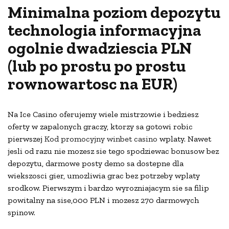
Minimalna poziom depozytu
technologia informacyjna
ogolnie dwadziescia PLN
(lub po prostu po prostu
rownowartosc na EUR)
Na Ice Casino oferujemy wiele mistrzowie i bedziesz
oferty w zapalonych graczy, ktorzy sa gotowi robic
pierwszej
Kod promocyjny winbet casino
wplaty. Nawet
jesli od razu nie mozesz sie tego spodziewac bonusow bez
depozytu, darmowe posty demo sa dostepne dla
wiekszosci gier, umozliwia grac bez potrzeby wplaty
srodkow. Pierwszym i bardzo wyrozniajacym sie sa filip
powitalny na sise,000 PLN i mozesz 270 darmowych
spinow.